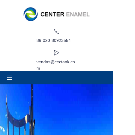
Lar
Sobre
86-020-80923554
Produtos
vendas@cectank.co
m
Aplicações
Caso de Projeto
Solicitar orçamento
Notícias
Contato