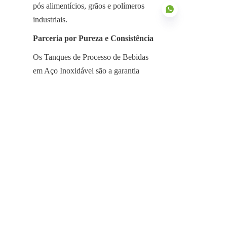
pós alimentícios, grãos e polímeros 
industriais.
Parceria por Pureza e Consistência
Os Tanques de Processo de Bebidas 
PT
em Aço Inoxidável são a garantia 
definitiva para o controle de qualidade 
e eficiência operacional na indústria de 
bebidas. Seu design higiênico 
projetado sob medida, a resiliência 
estrutural para processos pressurizados 
e a natureza não reativa inerente 
eliminam os riscos comuns associados 
à contaminação e à falha de materiais.
Ao fazer parceria com a Center 
Enamel, um fabricante especializado 
de Tanques de Processamento de 