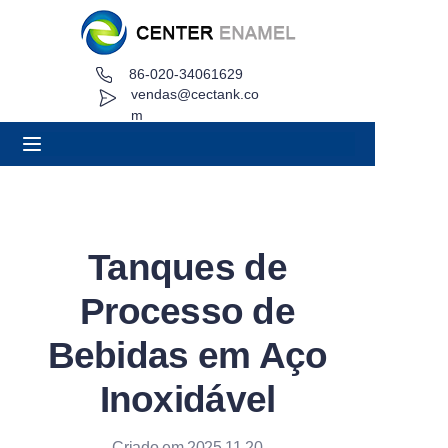
86-020-34061629
Lar
vendas@cectank.co
m
Sobre
Produtos
Aplicações
Tanques de
Caso de Projeto
Processo de
Solicitar orçamento
Bebidas em Aço
Inoxidável
Notícias
Contato
Criado em 2025.11.20