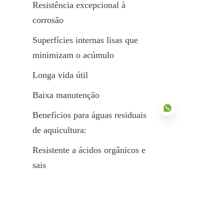
Resistência excepcional à 
corrosão
Superfícies internas lisas que 
minimizam o acúmulo
Longa vida útil
Baixa manutenção
Benefícios para águas residuais 
de aquicultura:
Resistente a ácidos orgânicos e 
PT
sais
Compatível com cargas de 
efluentes de alta resistência
Adesão microbiana mínima