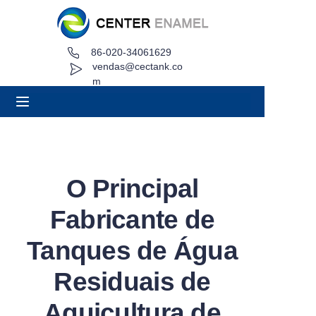
86-020-34061629
Lar
vendas@cectank.co
m
Sobre
Produtos
Aplicações
O Principal
Caso de Projeto
Fabricante de
Solicitar orçamento
Tanques de Água
Residuais de
Notícias
Aquicultura de
Contato