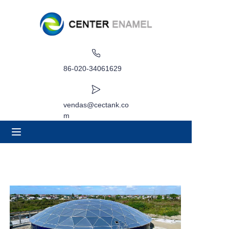
Lar
Sobre
86-020-34061629
Produtos
vendas@cectank.co
m
Aplicações
Caso de Projeto
Solicitar orçamento
Notícias
Contato