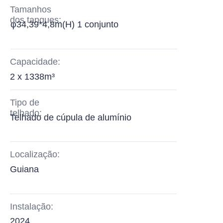
Tamanhos
dos tanques:
φ34,39*4,8m(H) 1 conjunto
Capacidade:
2 x 1338m³
Tipo de
telhado:
Telhado de cúpula de alumínio
Localização:
Guiana
Instalação:
2024