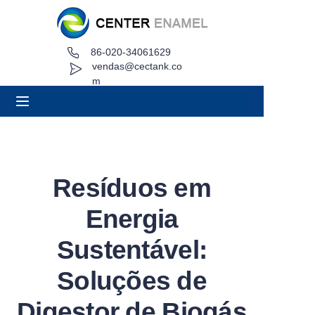
86-020-34061629
Lar
vendas@cectank.co
m
Sobre
Produtos
Aplicações
Resíduos em
Caso de Projeto
Energia
Solicitar orçamento
Sustentável:
Soluções de
Notícias
Digestor de Biogás
Contato