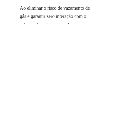
Ao eliminar o risco de vazamento de 
PT
gás e garantir zero interação com o 
solo ou atmosfera circundantes, nossos 
tanques protegem o ecossistema local 
de contaminação potencial. Este foco 
em sustentabilidade e permanência 
estrutural garante que a instalação 
permaneça um ativo valioso por 
muitas décadas, proporcionando o 
menor custo total de ciclo de vida para 
infraestrutura de agricultura 
sustentável.
Garantindo o Futuro da Pecuária 
Sustentável
A integração da tecnologia de Digestor 