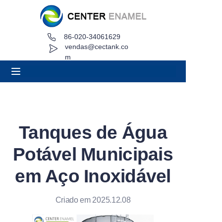
86-020-34061629
Lar
vendas@cectank.co
m
Sobre
Produtos
Aplicações
Tanques de Água
Caso de Projeto
Potável Municipais
Solicitar orçamento
em Aço Inoxidável
Notícias
Criado em 2025.12.08
Contato