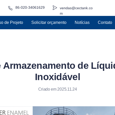
86-020-34061629
vendas@cectank.co
m
o de Projeto
Solicitar orçamento
Notícias
Contato
 Armazenamento de Líqu
Inoxidável
Criado em 2025.11.24