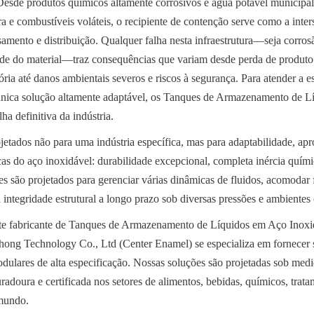
 Desde produtos químicos altamente corrosivos e água potável municipal v
a e combustíveis voláteis, o recipiente de contenção serve como a interse
amento e distribuição. Qualquer falha nesta infraestrutura—seja corrosão
ade do material—traz consequências que variam desde perda de produto 
ria até danos ambientais severos e riscos à segurança. Para atender a es
ica solução altamente adaptável, os Tanques de Armazenamento de Lí
ha definitiva da indústria.
jetados não para uma indústria específica, mas para adaptabilidade, apr
cas do aço inoxidável: durabilidade excepcional, completa inércia quím
les são projetados para gerenciar várias dinâmicas de fluidos, acomodar 
a integridade estrutural a longo prazo sob diversas pressões e ambientes
 fabricante de Tanques de Armazenamento de Líquidos em Aço Inoxidá
ong Technology Co., Ltd (Center Enamel) se especializa em fornecer s
ulares de alta especificação. Nossas soluções são projetadas sob medid
radoura e certificada nos setores de alimentos, bebidas, químicos, trata
 mundo.