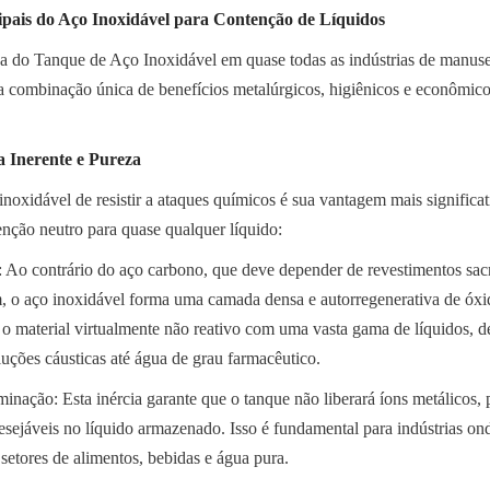
ipais do Aço Inoxidável para Contenção de Líquidos
a do Tanque de Aço Inoxidável em quase todas as indústrias de manusei
 combinação única de benefícios metalúrgicos, higiênicos e econômico
a Inerente e Pureza
noxidável de resistir a ataques químicos é sua vantagem mais significat
nção neutro para quase qualquer líquido:
 Ao contrário do aço carbono, que deve depender de revestimentos sacri
, o aço inoxidável forma uma camada densa e autorregenerativa de óxid
o material virtualmente não reativo com uma vasta gama de líquidos, de
luções cáusticas até água de grau farmacêutico.
nação: Esta inércia garante que o tanque não liberará íons metálicos, pl
sejáveis no líquido armazenado. Isso é fundamental para indústrias ond
setores de alimentos, bebidas e água pura.