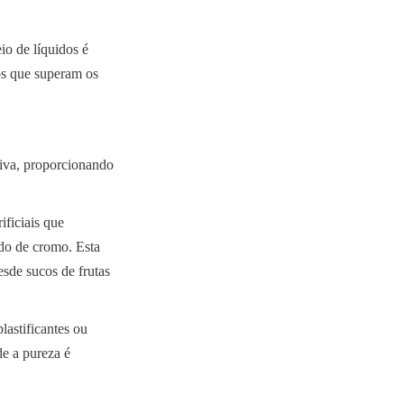
o de líquidos é 
s que superam os 
iva, proporcionando 
ficiais que 
o de cromo. Esta 
sde sucos de frutas 
astificantes ou 
e a pureza é 