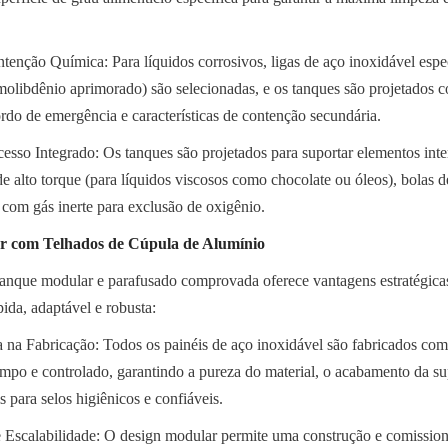
ntenção Química: Para líquidos corrosivos, ligas de aço inoxidável espec
olibdênio aprimorado) são selecionadas, e os tanques são projetados c
ordo de emergência e características de contenção secundária.
sso Integrado: Os tanques são projetados para suportar elementos inte
de alto torque (para líquidos viscosos como chocolate ou óleos), bolas d
 com gás inerte para exclusão de oxigênio.
r com Telhados de Cúpula de Alumínio
anque modular e parafusado comprovada oferece vantagens estratégicas 
ida, adaptável e robusta:
 na Fabricação: Todos os painéis de aço inoxidável são fabricados com
impo e controlado, garantindo a pureza do material, o acabamento da supe
s para selos higiênicos e confiáveis.
 Escalabilidade: O design modular permite uma construção e comission