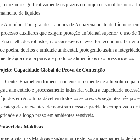
, reduzindo significativamente os prazos do projeto e simplificando a fu
namento de líquidos.
de Alumínio: Para grandes Tanques de Armazenamento de Líquidos em 
 processo auxiliares que exigem proteção ambiental superior, o uso de 
. Esses telhados robustos, não corrosivos e leves fornecem uma barreira 
de poeira, detritos e umidade ambiental, protegendo assim a integridade 
ente água de alta pureza e produtos alimentícios não pressurizados.
rojeto: Capacidade Global de Prova de Contenção
a Center Enamel em fornecer contenção resiliente de alto volume para 
 grau alimentício e processamento industrial valida a capacidade necessá
idos em Aço Inoxidável em todos os setores. Os seguintes três projetos
as categorias relevantes, demonstram nossa capacidade comprovada de f
egridade e a longo prazo em ambientes sensíveis.
Potável das Maldivas
 projeto vital nas Maldivas exigiram um extenso armazenamento de água 