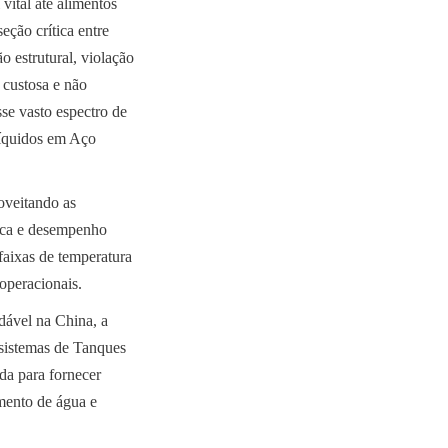
ital até alimentos 
ção crítica entre 
 estrutural, violação 
custosa e não 
se vasto espectro de 
quidos em Aço 
oveitando as 
ica e desempenho 
faixas de temperatura 
 operacionais.
vel na China, a 
istemas de Tanques 
a para fornecer 
mento de água e 