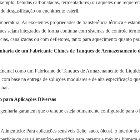
exemplo, bebidas carbonatadas, fermentadores) ou aqueles que requerem
de desgasificação ou enchimento estéril.
eratura: As excelentes propriedades de transferência térmica e estabil
es sejam integrados de forma contínua com sistemas de controle térmico
cias, canalizadas ou com defletores, tanto para aquecimento quanto par
nharia de um Fabricante Chinês de Tanques de Armazenamento d
 Enamel como um Fabricante de Tanques de Armazenamento de Líquido
 com base na entrega de soluções modulares e de alta especificação que
obais.
o para Aplicações Diversas
genharia garantem que o tanque esteja otimamente configurado para o lí
imentício: Para aplicações sensíveis (leite, suco, óleos), o interior do 
erfície de grau alimentício específica para garantir a máxima limpeza 