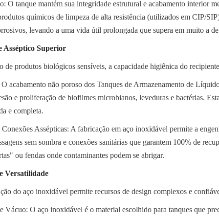
ão: O tanque mantém sua integridade estrutural e acabamento interior 
produtos químicos de limpeza de alta resistência (utilizados em CIP/SIP) 
rrosivos, levando a uma vida útil prolongada que supera em muito a de 
e Asséptico Superior
de produtos biológicos sensíveis, a capacidade higiênica do recipiente
a: O acabamento não poroso dos Tanques de Armazenamento de Líquido
são e proliferação de biofilmes microbianos, leveduras e bactérias. Esta 
ida e completa.
 Conexões Assépticas: A fabricação em aço inoxidável permite a engenh
assagens sem sombra e conexões sanitárias que garantem 100% de recup
tas" ou fendas onde contaminantes podem se abrigar.
e Versatilidade
tração do aço inoxidável permite recursos de design complexos e confiáve
 e Vácuo: O aço inoxidável é o material escolhido para tanques que prec