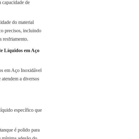
 capacidade de 
idade do material 
 precisos, incluindo 
a resfriamento.
e Líquidos em Aço 
s em Aço Inoxidável 
 atendem a diversos 
quido específico que 
tanque é polido para 
e mínima adesão do 