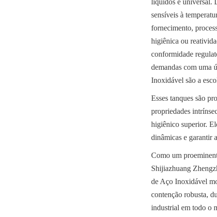
líquidos é universal.
sensíveis à temperatur
fornecimento, process
higiênica ou reativid
conformidade regulató
demandas com uma ún
Inoxidável são a escol
Esses tanques são pro
propriedades intrínse
higiênico superior. E
dinâmicas e garantir 
Como um proeminente
Shijiazhuang Zhengzh
de Aço Inoxidável mod
contenção robusta, du
industrial em todo o