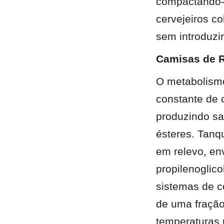
compactando-s
cervejeiros c
sem introduzir
Camisas de R
O metabolismo
constante de 
produzindo sa
ésteres. Tanq
em relevo, env
propilenoglico
sistemas de c
de uma fração 
temperaturas 