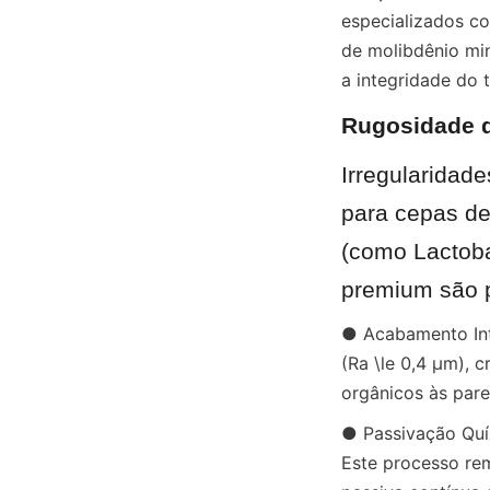
especializados co
de molibdênio min
a integridade do 
Rugosidade d
Irregularidade
para cepas de
(como Lactoba
premium são p
● Acabamento Inte
(Ra \le 0,4 µm), 
orgânicos às pare
● Passivação Quím
Este processo rem