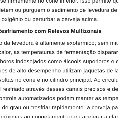
e firmemente no cone inferior. Isso permite qu
oletem ou purguem o sedimento de levedura de 
 oxigênio ou perturbar a cerveja acima.
esfriamento com Relevos Multizonais
 da levedura é altamente exotérmico; sem mit
calor, as temperaturas de fermentação disparar
bores indesejados como álcoois superiores e 
ues de alto desempenho utilizam jaquetas de la
oltas no cone e no cilindro principal. Ao circula
l resfriado através desses canais precisos e de 
ontrole automatizados podem manter as temper
de grau ou "resfriar rapidamente" a cerveja par
próximas ao congelamento para acelerar a clar