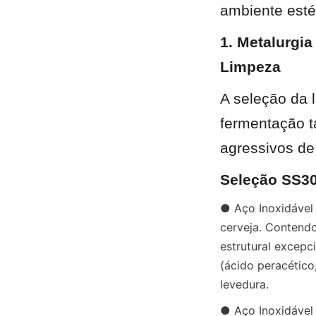
ambiente esté
1. Metalurgia
Limpeza
A seleção da l
fermentação t
agressivos de
Seleção SS30
● Aço Inoxidável 
cerveja. Contend
estrutural excepci
(ácido peracético
levedura.
● Aço Inoxidável 