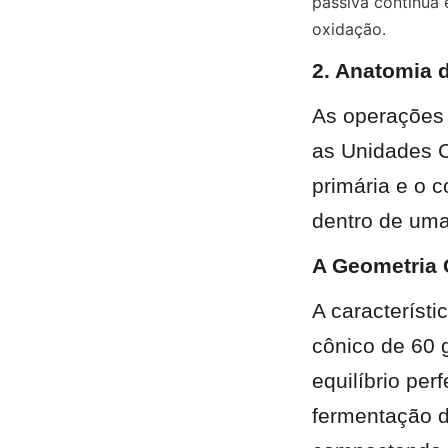
passiva contínua 
oxidação.
2. Anatomia 
As operações 
as Unidades C
primária e o 
dentro de uma
A Geometria 
A característi
cônico de 60 
equilíbrio per
fermentação di