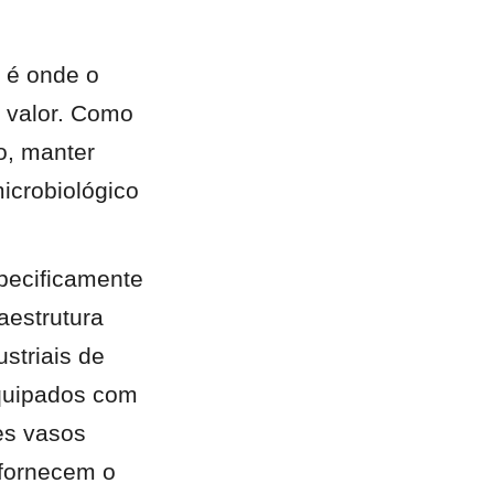
 é onde o 
 valor. Como 
, manter 
crobiológico 
ecificamente 
estrutura 
striais de 
quipados com 
es vasos 
fornecem o 