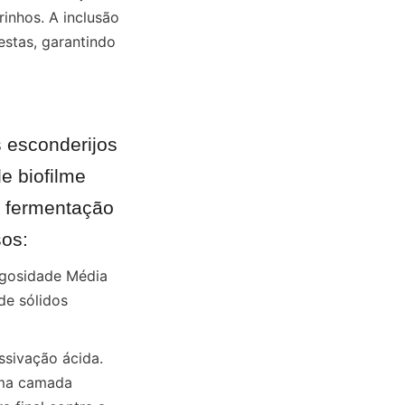
inhos. A inclusão 
stas, garantindo 
 esconderijos 
 biofilme 
 fermentação 
sos:
gosidade Média 
e sólidos 
sivação ácida. 
uma camada 