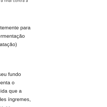
 final contra a 
temente para 
ermentação 
atação) 
seu fundo 
enta o 
ida que a 
des íngremes, 