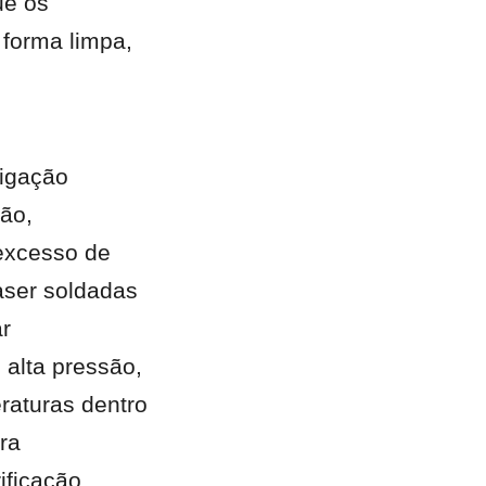
e os 
forma limpa, 
igação 
ão, 
excesso de 
ser soldadas 
r 
alta pressão, 
aturas dentro 
a 
ificação.