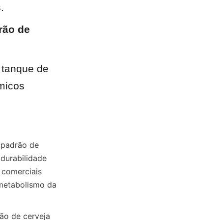
.
rão de 
 tanque de 
micos 
padrão de 
urabilidade 
 comerciais 
metabolismo da 
o de cerveja 