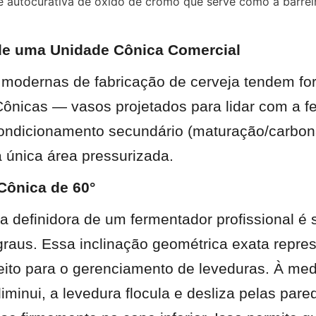
e autocurativa de óxido de cromo que serve como a barreira
de uma Unidade Cônica Comercial
modernas de fabricação de cerveja tendem for
ônicas — vasos projetados para lidar com a f
condicionamento secundário (maturação/carbon
 única área pressurizada.
Cônica de 60°
ca definidora de um fermentador profissional é 
graus. Essa inclinação geométrica exata repres
feito para o gerenciamento de leveduras. À med
minui, a levedura flocula e desliza pelas pare