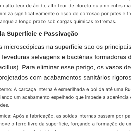
m alto teor de ácido, alto teor de cloreto ou ambientes mar
imiza significativamente o risco de corrosão por pites e fre
tanque a longo prazo sob cargas químicas extremas.
a Superfície e Passivação
s microscópicas na superfície são os principais
 leveduras selvagens e bactérias formadoras de
cillus). Para eliminar esse perigo, os vasos de
rojetados com acabamentos sanitários rigoro
rno: A carcaça interna é esmerilhada e polida até uma Ru
criando um acabamento espelhado que impede a aderência d
des.
ica: Após a fabricação, as soldas internas passam por pas
ove o ferro livre da superfície, forçando a formação de 