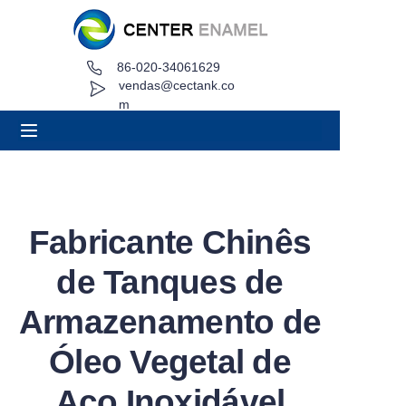
86-020-34061629
Lar
vendas@cectank.co
m
Sobre
Produtos
Aplicações
Fabricante Chinês
Caso de Projeto
de Tanques de
Solicitar orçamento
Armazenamento de
Óleo Vegetal de
Notícias
Aço Inoxidável
Contato