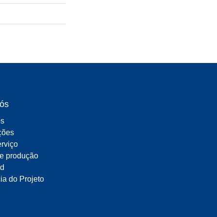
Variável
ós
ós
ações
rviço
e produção
d
ia do Projeto