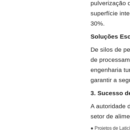
pulverização d
superfície in
30%.
Soluções Esc
De silos de p
de processame
engenharia tur
garantir a se
3. Sucesso de
A autoridade 
setor de alim
● Projetos de Lati