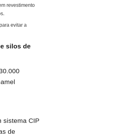
m revestimento 
s.
ara evitar a 
 silos de 
30.000 
amel 
m sistema CIP 
as de 