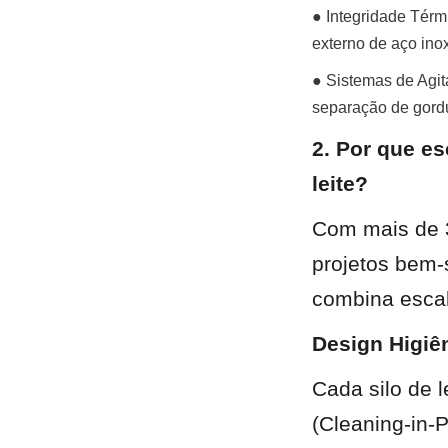
● Integridade Térm
externo de aço ino
● Sistemas de Agita
separação de gordur
2. Por que es
leite?
Com mais de 3
projetos bem-
combina escal
Design Higiên
Cada silo de 
(Cleaning-in-P