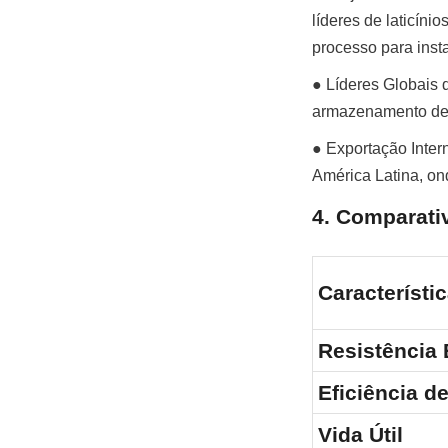
líderes de laticín
processo para insta
● Líderes Globais 
armazenamento de l
● Exportação Inter
América Latina, ond
4. Comparativ
Característi
Resistência 
Eficiência d
Vida Útil