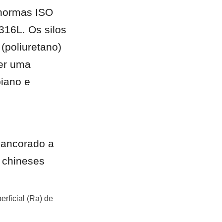
normas ISO 
16L. Os silos 
poliuretano) 
er uma 
iano e 
 ancorado a 
 chineses 
ficial (Ra) de 