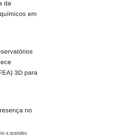
 da 
 químicos em 
servatórios 
ece 
FEA) 3D para 
resença no 
io a grandes 