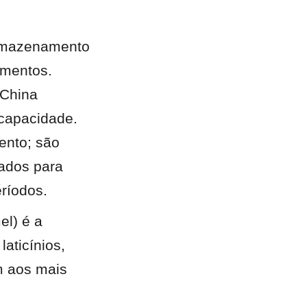
armazenamento 
imentos. 
China 
capacidade. 
nto; são 
ados para 
eríodos.
l) é a 
ticínios, 
 aos mais 