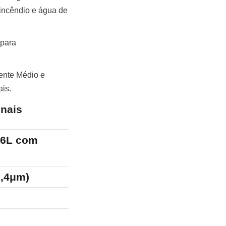
incêndio e água de 
para 
ente Médio e 
ais.
onais
16L com 
Silos Tradicionais Revestid
0,4μm)
Moderada
Manual/Semi-automatizado
15-20 Anos