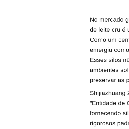
No mercado gl
de leite cru é
Como um centr
emergiu como o
Esses silos n
ambientes sof
preservar as 
Shijiazhuang 
"Entidade de O
fornecendo si
rigorosos pad