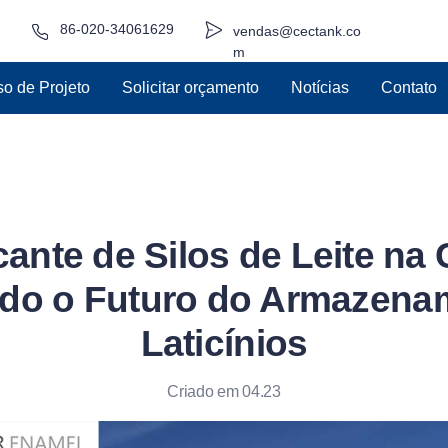
86-020-34061629
vendas@cectank.co
m
o de Projeto
Solicitar orçamento
Notícias
Contato
cante de Silos de Leite na 
ndo o Futuro do Armazena
Laticínios
Criado em 04.23