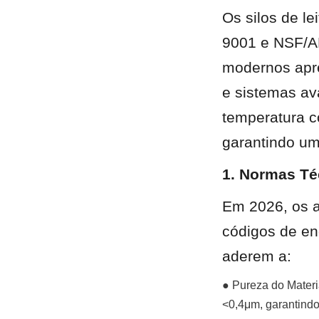
Os silos de l
9001 e NSF/AN
modernos apre
e sistemas av
temperatura c
garantindo uma
1. Normas Té
Em 2026, os a
códigos de eng
aderem a:
● Pureza do Materi
<0,4μm, garantindo