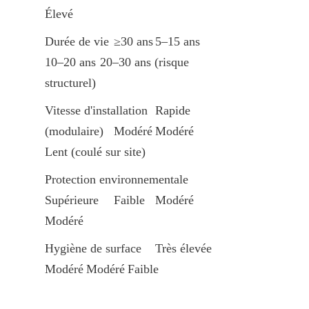
Élevé
Durée de vie	≥30 ans	5–15 ans	
10–20 ans	20–30 ans (risque 
structurel)
Vitesse d'installation	Rapide 
(modulaire)	Modéré	Modéré	
Lent (coulé sur site)
Protection environnementale	
Supérieure	Faible	Modéré	
Modéré
Hygiène de surface	Très élevée	
Modéré	Modéré	Faible