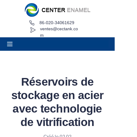
86-020-34061629
Maison
ventes@cectank.co
m
À propos
Produits
Applications
Réservoirs de
Projet de cas
stockage en acier
Demande de devis
avec technologie
de vitrification
Nouvelles
Contact
Créé le 02.02