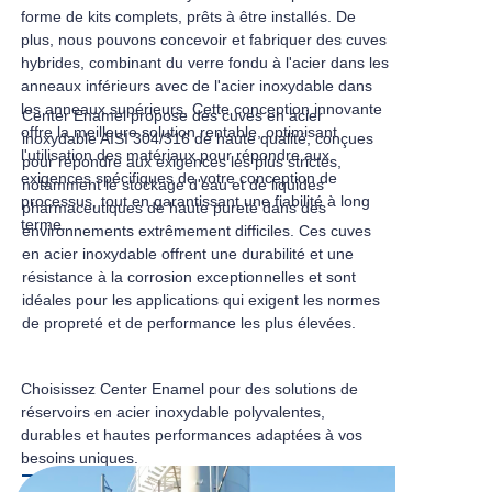
forme de kits complets, prêts à être installés. De
plus, nous pouvons concevoir et fabriquer des cuves
hybrides, combinant du verre fondu à l'acier dans les
anneaux inférieurs avec de l'acier inoxydable dans
les anneaux supérieurs. Cette conception innovante
Center Enamel propose des cuves en acier
offre la meilleure solution rentable, optimisant
inoxydable AISI 304/316 de haute qualité, conçues
l'utilisation des matériaux pour répondre aux
pour répondre aux exigences les plus strictes,
exigences spécifiques de votre conception de
notamment le stockage d'eau et de liquides
processus, tout en garantissant une fiabilité à long
pharmaceutiques de haute pureté dans des
terme.
environnements extrêmement difficiles. Ces cuves
en acier inoxydable offrent une durabilité et une
résistance à la corrosion exceptionnelles et sont
idéales pour les applications qui exigent les normes
de propreté et de performance les plus élevées.
Choisissez Center Enamel pour des solutions de
réservoirs en acier inoxydable polyvalentes,
durables et hautes performances adaptées à vos
besoins uniques.