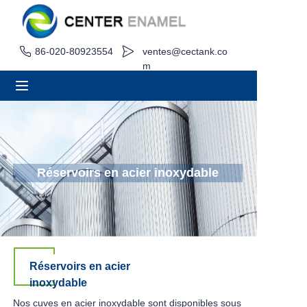
86-020-80923554
ventes@cectank.co
Maison
m
À propos
Produits
Applications
Réservoirs en acier inoxydable
Projet de cas
Demande de devis
Réservoirs en acier
Nouvelles
inoxydable
Nos cuves en acier inoxydable sont disponibles sous
Contact