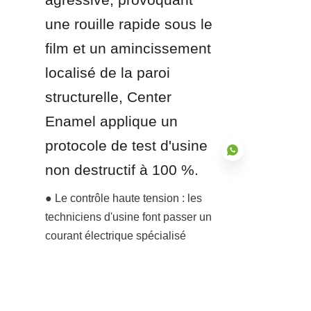
une rouille rapide sous le 
film et un amincissement 
localisé de la paroi 
structurelle, Center 
Enamel applique un 
protocole de test d'usine 
non destructif à 100 %. 
● Le contrôle haute tension : les 
techniciens d'usine font passer un 
FR
courant électrique spécialisé 
haute tension, strictement calibré 
entre 1 500 V et 1 800 V, sur toute 
la surface de chaque panneau 
produit.