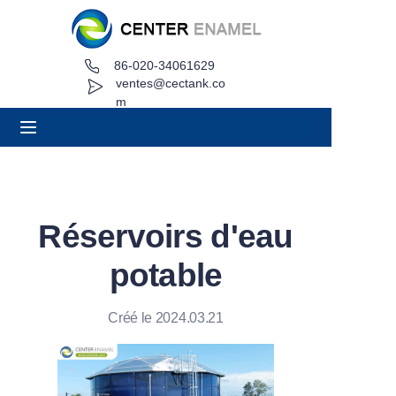
86-020-34061629
Maison
ventes@cectank.co
m
À propos
Produits
Applications
Réservoirs d'eau
Projet de cas
potable
Demande de devis
Créé le 2024.03.21
Nouvelles
Contact