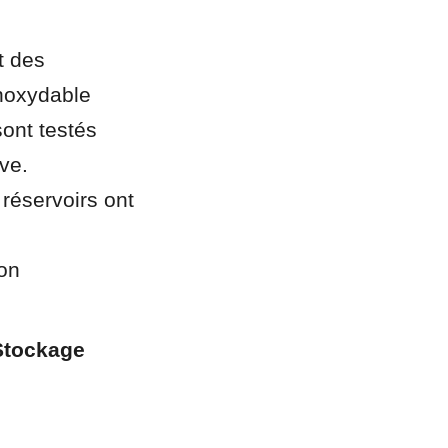
 des 
noxydable 
nt testés 
ve. 
servoirs ont 
 
on 
Stockage 