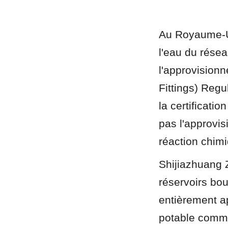
Au Royaume-Uni
l'eau du résea
l'approvision
Fittings) Reg
la certificati
pas l'approvis
réaction chim
Shijiazhuang 
réservoirs bou
entièrement a
potable commun