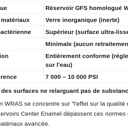
que
Réservoir GFS homologué
 matériaux
Verre inorganique (inerte)
bactérienne
Supérieur (surface ultra-liss
Minimale (aucun retraitemen
on 
Entièrement conforme (régle
sur l'eau)
érence
7 000 – 10 000 PSI
e des surfaces ne relarguant pas de substan
 WRAS se concentre sur "l'effet sur la qualité d
servoirs Center Enamel dépassent ces normes 
atériaux avancée.