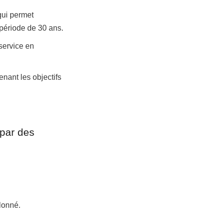
ui permet 
 période de 30 ans.
service en 
nant les objectifs 
par des 
lonné.