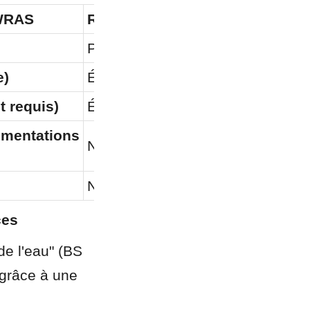
 WRAS
Réservoir en béton
Poreux (lessivage minéral)
e)
Élevé (nid à biofilm)
t requis)
Élevée (étanchéité/revêtement de
mentations 
Nécessite des revêtements spéci
N/A
ces
e l'eau" (BS 
grâce à une 