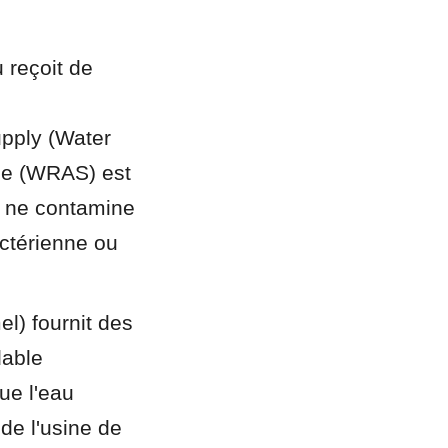
reçoit de 
pply (Water 
me (WRAS) est 
e ne contamine 
ctérienne ou 
) fournit des 
able 
e l'eau 
e l'usine de 