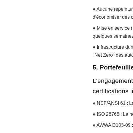
● Aucune repeinture
d'économiser des c
● Mise en service r
quelques semaines,
● Infrastructure du
"Net Zero" des aut
5. Portefeuil
L'engagement 
certifications
● NSF/ANSI 61 : La
● ISO 28765 : La no
● AWWA D103-09 : N