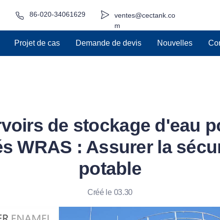
86-020-34061629
ventes@cectank.co
m
Projet de cas
Demande de devis
Nouvelles
Con
voirs de stockage d'eau p
 WRAS : Assurer la sécuri
potable
Créé le 03.30