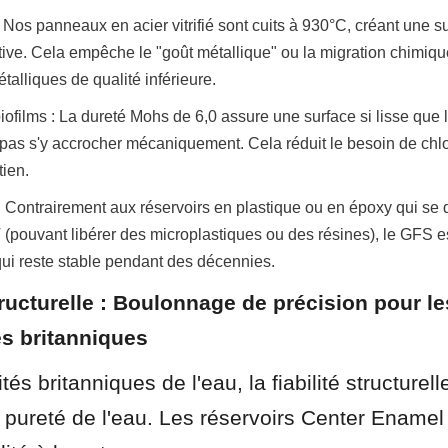
: Nos panneaux en acier vitrifié sont cuits à 930°C, créant une su
ive. Cela empêche le "goût métallique" ou la migration chimiqu
alliques de qualité inférieure.
iofilms : La dureté Mohs de 6,0 assure une surface si lisse que le
as s'y accrocher mécaniquement. Cela réduit le besoin de chlora
tien.
: Contrairement aux réservoirs en plastique ou en époxy qui se 
 (pouvant libérer des microplastiques ou des résines), le GFS es
qui reste stable pendant des décennies.
structurelle : Boulonnage de précision pour les
es britanniques
tés britanniques de l'eau, la fiabilité structurell
a pureté de l'eau. Les réservoirs Center Enamel