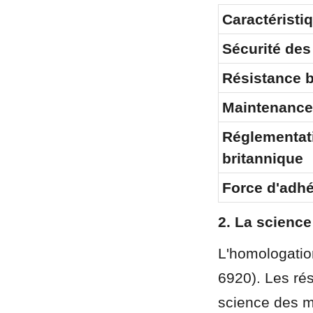
Caractéristi
Sécurité des
Résistance 
Maintenance
Réglementati
britannique
Force d'adh
2. La scienc
L'homologation
6920). Les ré
science des m