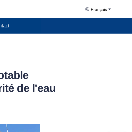
Français
tact
otable
té de l'eau