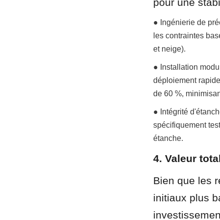
pour une stabi
● Ingénierie de pré
les contraintes ba
et neige).
● Installation mod
déploiement rapide 
de 60 %, minimisant
● Intégrité d'étan
spécifiquement test
étanche.
4. Valeur tot
Bien que les r
initiaux plus 
investissement