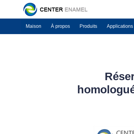
Maison
À propos
Produits
Applications
Réser
homologués