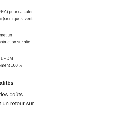
FEA) pour calculer 
 (sismiques, vent 
met un 
truction sur site 
s EPDM 
nement 100 % 
alités
des coûts 
un retour sur 