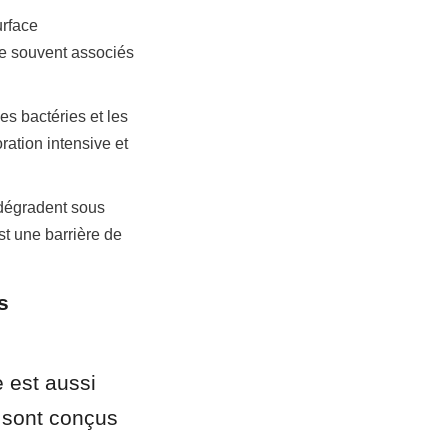
rface 
e souvent associés 
s bactéries et les 
tion intensive et 
dégradent sous 
t une barrière de 
 
e est aussi 
 sont conçus 