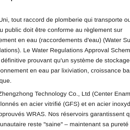
, tout raccord de plomberie qui transporte ou 
u public doit être conforme au règlement sur 
nement en eau (raccordements d'eau) (Water Su
ulations). Le Water Regulations Approval Sche
on définitive prouvant qu'un système de stockag
ionnement en eau par lixiviation, croissance ba
ique.
Zhengzhong Technology Co., Ltd (Center Enamel
lonnés en acier vitrifié (GFS) et en acier inoxyd
pprouvés WRAS. Nos réservoirs garantissent qu
autaire reste "saine" – maintenant sa pureté d