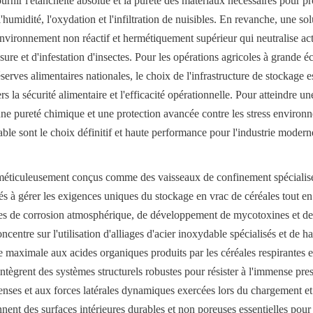
rnir l'étanchéité absolue et la pureté des matériaux nécessaires pour pro
'humidité, l'oxydation et l'infiltration de nuisibles. En revanche, une solu
nvironnement non réactif et hermétiquement supérieur qui neutralise ac
ure et d'infestation d'insectes. Pour les opérations agricoles à grande éch
erves alimentaires nationales, le choix de l'infrastructure de stockage est
 la sécurité alimentaire et l'efficacité opérationnelle. Pour atteindre u
une pureté chimique et une protection avancée contre les stress environne
ble sont le choix définitif et haute performance pour l'industrie moderne 
éticuleusement conçus comme des vaisseaux de confinement spécialisés, 
és à gérer les exigences uniques du stockage en vrac de céréales tout en
 de corrosion atmosphérique, de développement de mycotoxines et de fa
centre sur l'utilisation d'alliages d'acier inoxydable spécialisés et de ha
e maximale aux acides organiques produits par les céréales respirantes et
 intègrent des systèmes structurels robustes pour résister à l'immense pres
enses et aux forces latérales dynamiques exercées lors du chargement e
nnent des surfaces intérieures durables et non poreuses essentielles pour 