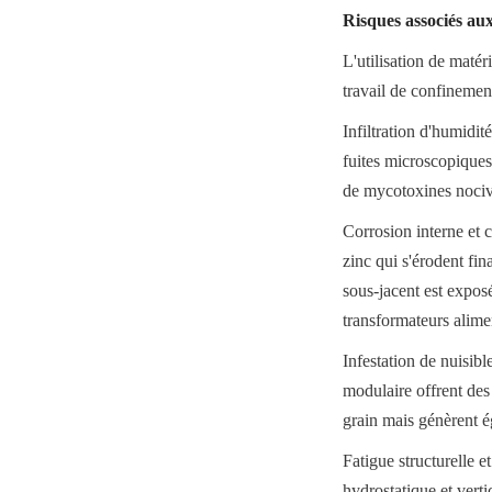
Risques associés aux 
L'utilisation de matér
travail de confinement
Infiltration d'humidit
fuites microscopiques
de mycotoxines nocive
Corrosion interne et 
zinc qui s'érodent fi
sous-jacent est exposé,
transformateurs alime
Infestation de nuisib
modulaire offrent des
grain mais génèrent ég
Fatigue structurelle 
hydrostatique et verti