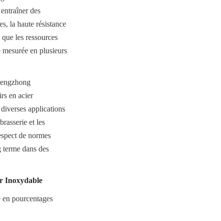
ntraîner des 
, la haute résistance 
 que les ressources 
e mesurée en plusieurs 
hengzhong 
s en acier 
diverses applications 
rasserie et les 
espect de normes 
g terme dans des 
er Inoxydable
 en pourcentages 