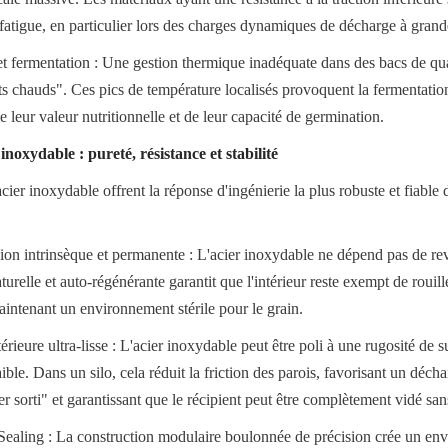
 fatigue, en particulier lors des charges dynamiques de décharge à grand
 et fermentation : Une gestion thermique inadéquate dans des bacs de qual
ts chauds". Ces pics de température localisés provoquent la fermentation
e leur valeur nutritionnelle et de leur capacité de germination.
inoxydable : pureté, résistance et stabilité
cier inoxydable offrent la réponse d'ingénierie la plus robuste et fiable de
sion intrinsèque et permanente : L'acier inoxydable ne dépend pas de rev
relle et auto-régénérante garantit que l'intérieur reste exempt de rouille
aintenant un environnement stérile pour le grain.
érieure ultra-lisse : L'acier inoxydable peut être poli à une rugosité de su
ble. Dans un silo, cela réduit la friction des parois, favorisant un déc
r sorti" et garantissant que le récipient peut être complètement vidé san
Sealing : La construction modulaire boulonnée de précision crée un env