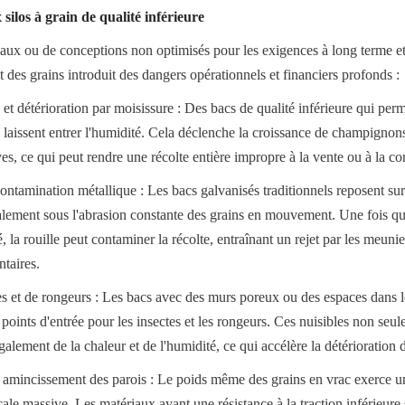
silos à grain de qualité inférieure
iaux ou de conceptions non optimisés pour les exigences à long terme et d
 des grains introduit des dangers opérationnels et financiers profonds :
é et détérioration par moisissure : Des bacs de qualité inférieure qui per
 laissent entrer l'humidité. Cela déclenche la croissance de champignon
s, ce qui peut rendre une récolte entière impropre à la vente ou à la 
contamination métallique : Les bacs galvanisés traditionnels reposent sur
nalement sous l'abrasion constante des grains en mouvement. Une fois que
 la rouille peut contaminer la récolte, entraînant un rejet par les meuniers
ntaires.
les et de rongeurs : Les bacs avec des murs poreux ou des espaces dans 
 points d'entrée pour les insectes et les rongeurs. Ces nuisibles non se
alement de la chaleur et de l'humidité, ce qui accélère la détérioration 
et amincissement des parois : Le poids même des grains en vrac exerce un
cale massive. Les matériaux ayant une résistance à la traction inférieure s