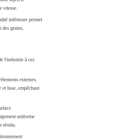
e vitesse.
ité inférieure permet 
 des grains, 
 l'industrie à ces 
êtements externes. 
 et lisse, empêchant 
rface 
hargement uniforme 
s résidu.
ironnement 