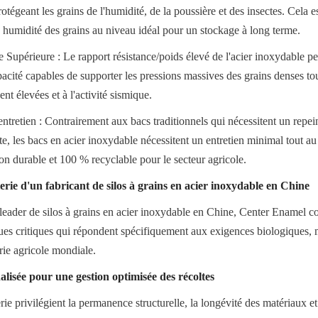
rotégeant les grains de l'humidité, de la poussière et des insectes. Cela es
n humidité des grains au niveau idéal pour un stockage à long terme.
e Supérieure : Le rapport résistance/poids élevé de l'acier inoxydable pe
cité capables de supporter les pressions massives des grains denses tout 
nt élevées et à l'activité sismique.
entretien : Contrairement aux bacs traditionnels qui nécessitent un repei
e, les bacs en acier inoxydable nécessitent un entretien minimal tout au 
ion durable et 100 % recyclable pour le secteur agricole.
erie d'un fabricant de silos à grains en acier inoxydable en Chine
 leader de silos à grains en acier inoxydable en Chine, Center Enamel con
ques critiques qui répondent spécifiquement aux exigences biologiques, 
trie agricole mondiale.
lisée pour une gestion optimisée des récoltes
e privilégient la permanence structurelle, la longévité des matériaux et l