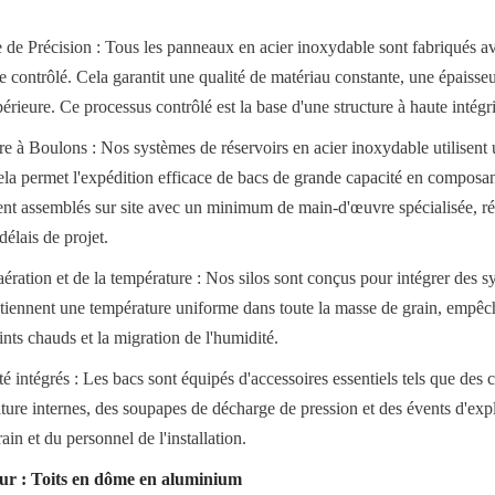
e de Précision : Tous les panneaux en acier inoxydable sont fabriqués av
 contrôlé. Cela garantit une qualité de matériau constante, une épaisseu
périeure. Ce processus contrôlé est la base d'une structure à haute intégri
e à Boulons : Nos systèmes de réservoirs en acier inoxydable utilisent 
ela permet l'expédition efficace de bacs de grande capacité en composan
nt assemblés sur site avec un minimum de main-d'œuvre spécialisée, réd
élais de projet.
ération et de la température : Nos silos sont conçus pour intégrer des sy
tiennent une température uniforme dans toute la masse de grain, empêch
ts chauds et la migration de l'humidité.
é intégrés : Les bacs sont équipés d'accessoires essentiels tels que des c
ture internes, des soupapes de décharge de pression et des évents d'explo
rain et du personnel de l'installation.
ur : Toits en dôme en aluminium