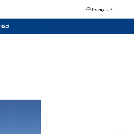
Français
tact