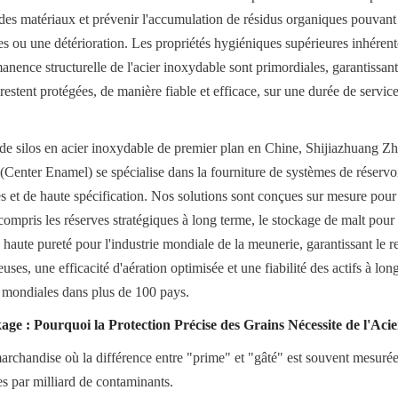
s matériaux et prévenir l'accumulation de résidus organiques pouvant e
s ou une détérioration. Les propriétés hygiéniques supérieures inhérentes
rmanence structurelle de l'acier inoxydable sont primordiales, garantissant
 restent protégées, de manière fiable et efficace, sur une durée de servic
 de silos en acier inoxydable de premier plan en Chine, Shijiazhuang Z
Center Enamel) se spécialise dans la fourniture de systèmes de réservoir
 et de haute spécification. Nos solutions sont conçues sur mesure pour 
 compris les réserves stratégiques à long terme, le stockage de malt pour b
 haute pureté pour l'industrie mondiale de la meunerie, garantissant le r
euses, une efficacité d'aération optimisée et une fiabilité des actifs à lon
es mondiales dans plus de 100 pays.
ge : Pourquoi la Protection Précise des Grains Nécessite de l'Aci
archandise où la différence entre "prime" et "gâté" est souvent mesurée
es par milliard de contaminants.