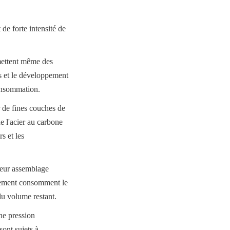
e forte intensité de 
mettent même des 
s et le développement 
consommation.
 de fines couches de 
 l'acier au carbone 
 et les 
leur assemblage 
ulement consomment le 
du volume restant.
e pression 
ont sujets à 