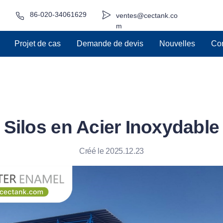
86-020-34061629
ventes@cectank.co
m
Projet de cas
Demande de devis
Nouvelles
Con
Silos en Acier Inoxydable
Créé le 2025.12.23