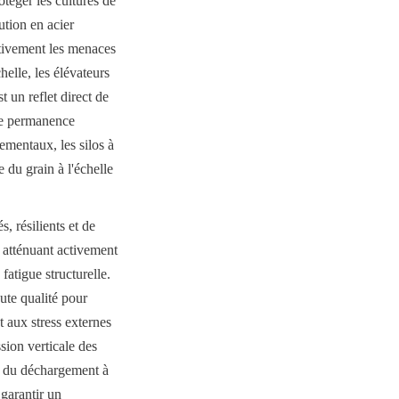
téger les cultures de 
tion en acier 
tivement les menaces 
elle, les élévateurs 
 un reflet direct de 
ne permanence 
mentaux, les silos à 
du grain à l'échelle 
résilients et de 
 atténuant activement 
tigue structurelle. 
ute qualité pour 
 aux stress externes 
sion verticale des 
t du déchargement à 
garantir un 