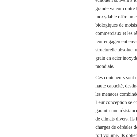
échouent souvent à fou
grande valeur contre l
inoxydable offre un e
biologiques de moisiss
commerciaux et les rés
leur engagement envers
structurelle absolue, 
grain en acier inoxyda
mondiale.
Ces conteneurs sont m
haute capacité, destin
les menaces combinées
Leur conception se con
garantir une résistanc
de climats divers. Ils
charges de céréales d
fort volume. Ils obtie