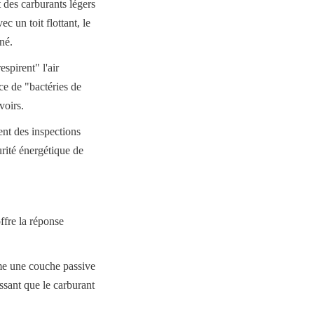
 des carburants légers 
 un toit flottant, le 
né.
pirent" l'air 
e de "bactéries de 
voirs.
ent des inspections 
rité énergétique de 
ffre la réponse 
me une couche passive 
ssant que le carburant 