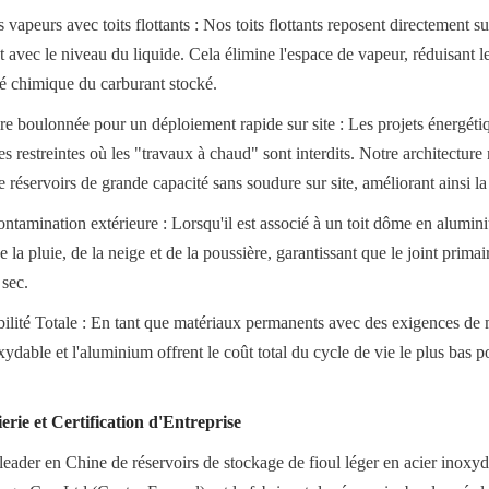
vapeurs avec toits flottants : Nos toits flottants reposent directement sur 
 avec le niveau du liquide. Cela élimine l'espace de vapeur, réduisant 
ité chimique du carburant stocké.
e boulonnée pour un déploiement rapide sur site : Les projets énergétiq
 restreintes où les "travaux à chaud" sont interdits. Notre architecture
 réservoirs de grande capacité sans soudure sur site, améliorant ainsi la s
ontamination extérieure : Lorsqu'il est associé à un toit dôme en aluminium
e la pluie, de la neige et de la poussière, garantissant que le joint primair
 sec.
bilité Totale : En tant que matériaux permanents avec des exigences de 
xydable et l'aluminium offrent le coût total du cycle de vie le plus bas pou
erie et Certification d'Entreprise
 leader en Chine de réservoirs de stockage de fioul léger en acier inoxyd