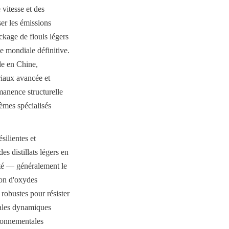
vitesse et des 
er les émissions 
kage de fiouls légers 
 mondiale définitive. 
e en Chine, 
aux avancée et 
manence structurelle 
èmes spécialisés 
ilientes et 
 distillats légers en 
ité — généralement le 
on d'oxydes 
robustes pour résister 
ales dynamiques 
ronnementales 