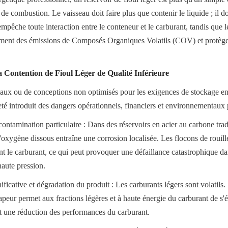
é de combustion. Le vaisseau doit faire plus que contenir le liquide ; il 
empêche toute interaction entre le conteneur et le carburant, tandis que le
ement des émissions de Composés Organiques Volatils (COV) et protègen
a Contention de Fioul Léger de Qualité Inférieure
riaux ou de conceptions non optimisés pour les exigences de stockage e
eté introduit des dangers opérationnels, financiers et environnementaux 
ontamination particulaire : Dans des réservoirs en acier au carbone trad
'oxygène dissous entraîne une corrosion localisée. Les flocons de rouille 
t le carburant, ce qui peut provoquer une défaillance catastrophique dan
aute pression.
ficative et dégradation du produit : Les carburants légers sont volatils. Sa
peur permet aux fractions légères et à haute énergie du carburant de s'év
et une réduction des performances du carburant.