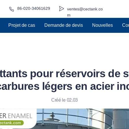
86-020-34061629
ventes@cectank.co
m
Projet de cas
Demande de devis
Nouvelles
Con
ottants pour réservoirs de
arbures légers en acier i
Créé le 02.03