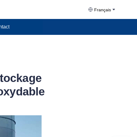
Français
tact
 stockage
noxydable