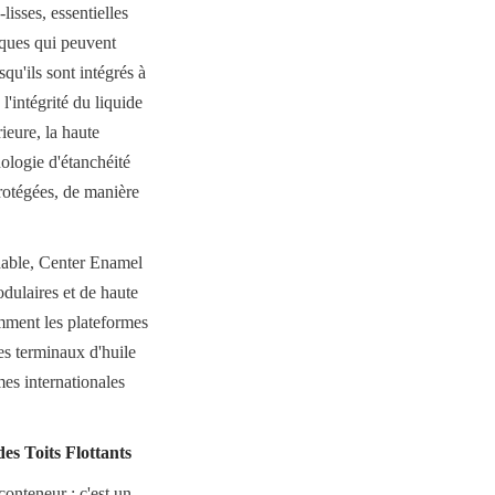
isses, essentielles 
ques qui peuvent 
qu'ils sont intégrés à 
l'intégrité du liquide 
eure, la haute 
ologie d'étanchéité 
protégées, de manière 
dable, Center Enamel 
dulaires et de haute 
mment les plateformes 
es terminaux d'huile 
es internationales 
es Toits Flottants
onteneur ; c'est un 