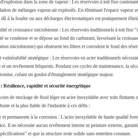
d'explosion dans la zone de vapeur : Les réservoirs à toit fixe contenant
lation de mélanges vapeur-air explosifs. En éliminant l'espace vapeur avec
 dû à la foudre ou aux décharges électrostatiques est pratiquement élimi
é et croissance microbienne : Les réservoirs traditionnels à toit fixe "res
é se condense et se dépose au fond du carburant, favorisant la croissanc
ion microbienne) qui obstruent les filtres et corrodent le fond des réser
vulnérabilité stratégique : Les réservoirs en acier traditionnels nécessit
e et un revêtement fréquents. Pendant ces cycles de maintenance, la sécu
promise, créant un goulot d'étranglement stratégique majeur.
: Résilience, rapidité et sécurité énergétique
voirs de stockage de fioul léger en acier inoxydable avec toits flottants o
buste et la plus fiable de l'industrie à ces défis :
e et permanente à la corrosion : L'acier inoxydable de haute qualité for
rice. Il ne nécessite aucun revêtement interne ni peinture externe, garanti
écifications" et que la structure reste solide sans entretien constant.