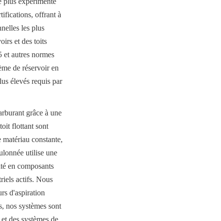
 plus expérimenté 
fications, offrant à 
elles les plus 
irs et des toits 
t autres normes 
me de réservoir en 
us élevés requis par 
carburant grâce à une 
it flottant sont 
 matériau constante, 
lonnée utilise une 
ité en composants 
iels actifs. Nous 
s d'aspiration 
s, nos systèmes sont 
et des systèmes de 