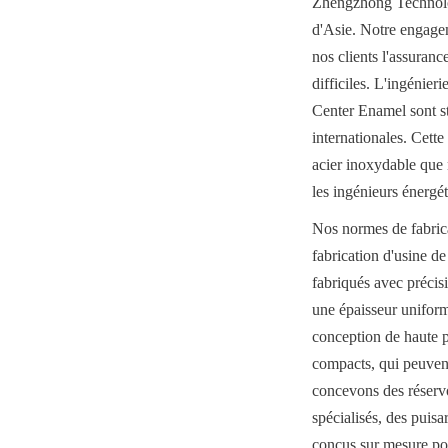
Zhengzhong Technology
d'Asie. Notre engageme
nos clients l'assuranc
difficiles. L'ingénieri
Center Enamel sont 
internationales. Cett
acier inoxydable que 
les ingénieurs énergé
Nos normes de fabricati
fabrication d'usine de
fabriqués avec précis
une épaisseur uniform
conception de haute p
compacts, qui peuvent 
concevons des réservoi
spécialisés, des puisa
conçus sur mesure pou