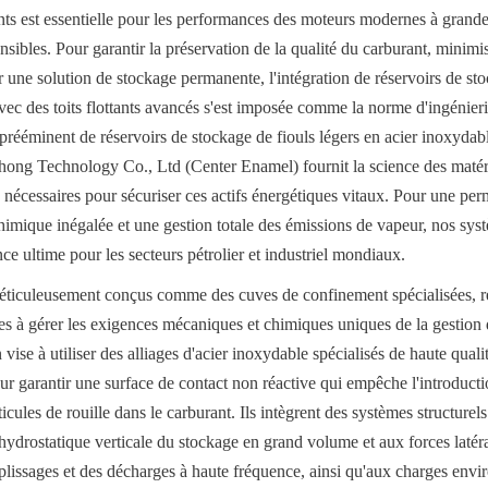
nts est essentielle pour les performances des moteurs modernes à grande 
ensibles. Pour garantir la préservation de la qualité du carburant, minimis
 une solution de stockage permanente, l'intégration de réservoirs de stoc
vec des toits flottants avancés s'est imposée comme la norme d'ingénierie
 prééminent de réservoirs de stockage de fiouls légers en acier inoxydabl
ong Technology Co., Ltd (Center Enamel) fournit la science des matéri
 nécessaires pour sécuriser ces actifs énergétiques vitaux. Pour une per
himique inégalée et une gestion totale des émissions de vapeur, nos syst
nce ultime pour les secteurs pétrolier et industriel mondiaux.
éticuleusement conçus comme des cuves de confinement spécialisées, rés
s à gérer les exigences mécaniques et chimiques uniques de la gestion des
vise à utiliser des alliages d'acier inoxydable spécialisés de haute qual
 garantir une surface de contact non réactive qui empêche l'introducti
icules de rouille dans le carburant. Ils intègrent des systèmes structurels 
hydrostatique verticale du stockage en grand volume et aux forces latér
plissages et des décharges à haute fréquence, ainsi qu'aux charges envi