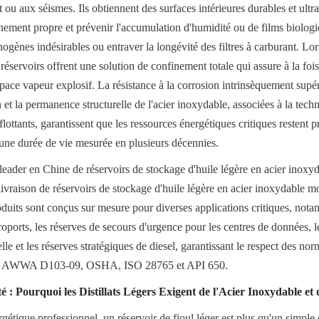
ou aux séismes. Ils obtiennent des surfaces intérieures durables et ultra-l
nement propre et prévenir l'accumulation d'humidité ou de films biologi
hogènes indésirables ou entraver la longévité des filtres à carburant. Lors
s réservoirs offrent une solution de confinement totale qui assure à la fois 
espace vapeur explosif. La résistance à la corrosion intrinsèquement supéri
on et la permanence structurelle de l'acier inoxydable, associées à la techn
 flottants, garantissent que les ressources énergétiques critiques restent 
r une durée de vie mesurée en plusieurs décennies.
 leader en Chine de réservoirs de stockage d'huile légère en acier inoxy
 livraison de réservoirs de stockage d'huile légère en acier inoxydable mo
oduits sont conçus sur mesure pour diverses applications critiques, nota
roports, les réserves de secours d'urgence pour les centres de données, l
lle et les réserves stratégiques de diesel, garantissant le respect des norm
que AWWA D103-09, OSHA, ISO 28765 et API 650.
: Pourquoi les Distillats Légers Exigent de l'Acier Inoxydable et d
étique professionnel, un réservoir de fioul léger est plus qu'un simple c