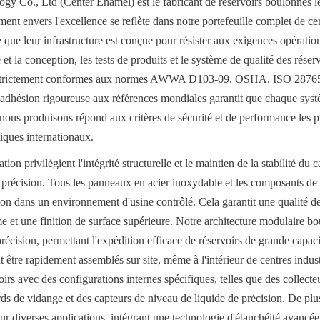
 Co., Ltd (Center Enamel) est le fabricant de réservoirs boulonnés le
nt envers l'excellence se reflète dans notre portefeuille complet de certi
e que leur infrastructure est conçue pour résister aux exigences opérationn
e et la conception, les tests de produits et le système de qualité des réservo
strictement conformes aux normes AWWA D103-09, OSHA, ISO 28765 e
e adhésion rigoureuse aux références mondiales garantit que chaque systè
nous produisons répond aux critères de sécurité et de performance les pl
tiques internationaux.
on privilégient l'intégrité structurelle et le maintien de la stabilité du 
 précision. Tous les panneaux en acier inoxydable et les composants de to
ion dans un environnement d'usine contrôlé. Cela garantit une qualité de
e et une finition de surface supérieure. Notre architecture modulaire bou
récision, permettant l'expédition efficace de réservoirs de grande capac
être rapidement assemblés sur site, même à l'intérieur de centres industr
rs avec des configurations internes spécifiques, telles que des collecteur
rds de vidange et des capteurs de niveau de liquide de précision. De plu
r diverses applications, intégrant une technologie d'étanchéité avancée 