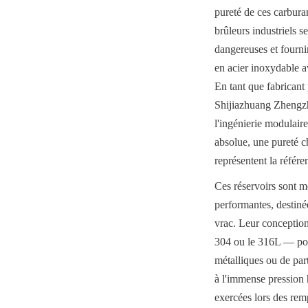
pureté de ces carbura
brûleurs industriels s
dangereuses et fournir
en acier inoxydable a
En tant que fabricant
Shijiazhuang Zhengzh
l'ingénierie modulaire
absolue, une pureté c
représentent la référe
Ces réservoirs sont m
performantes, destinée
vrac. Leur conception 
304 ou le 316L — pour
métalliques ou de part
à l'immense pression 
exercées lors des rem