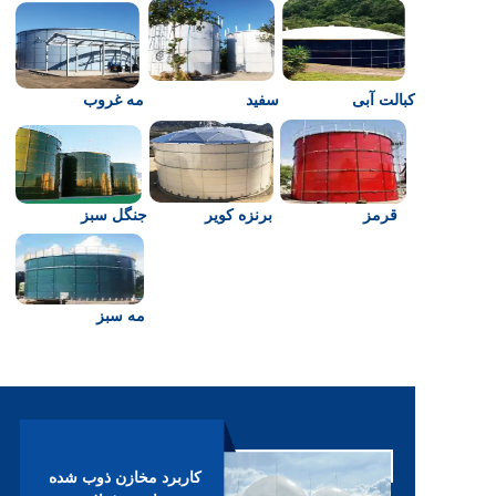
کبالت آبی
سفید
مه غروب
قرمز
برنزه کویر
جنگل سبز
مه سبز
کاربرد مخازن ذوب شده