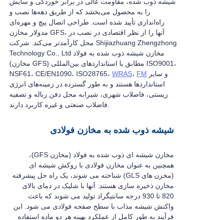
شیشه ذوب شده، مقاومت عالی در برابر خوردگی و سایش
را به محصول می‌بخشد که از طریق دهه‌ها نصب و
راه‌اندازی تأیید شده است. طراحی اتصال پیچ و مهره‌ای
مدولار مخازن GFS، آنها را از نظر اقتصادی در نصب در
محل کارآمدتر می‌کند. شرکت Shijiazhuang Zhengzhong
Technology Co., Ltd مخازن شیشه ذوب شده به فولاد
(مخازن GFS) مطابق با استانداردهای بین‌المللی ISO9001،
و سایر
FM
،
WRAS
NSF61، CE/EN1090، ISO28765،
استانداردها هستند و به طور گسترده در زمینه‌های انرژی
زیستی، فاضلاب شهری، شیرابه محل دفن زباله و تصفیه
فاضلاب صنعتی و غیره کاربرد دارند.
شیشه ذوب شده به مخازن فولادی
مخازن شیشه ای ذوب شده به فولاد (مخازن GFS)،
همچنین به عنوان مخازن فولادی با روکش شیشه ای
(مخزن های GLS) شناخته می شوند، یک راه حل پیشرفته
مخازن ذخیره سازی هستند. آنها با شلیک در دمای بالای
820 تا 930 درجه سانتیگراد تولید می شوند که باعث
واکنش شیشه مذاب با سطح صفحه فولادی می شود. این
فرآیند به طور کامل از عملکرد بهینه هر دو ماده استفاده