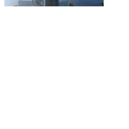
پروژه انبار غلات در S.Michele A/A، ایتالیا
بیشتر بدانید
محصولات
شیشه ذوب شده به مخازن فولادی
مخازن اپوکسی فیوژن باند
مخازن استیل ضد زنگ