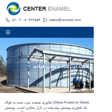
۸۶-۰۲۰-۸۰۹۲۳۵۵۴
sales@cectank.com
صفحه اصلی
درباره
محصولات
برنامه های کاربردی
شیشه ذوب شده به مخازن فولادی
مورد پروژه
درخواست نقل قول
اخبار
فناوری شیشه ذوب شده به فولاد (Glass-Fused-to-Steel)
یک فناوری پوشش پیشرفته در بازار مخازن است. پوشش
تماس بگیرید