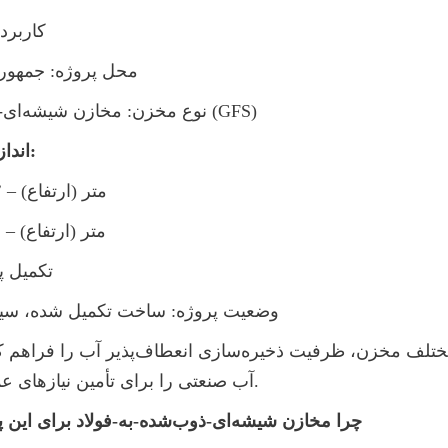
کاربرد
محل پروژه: جمهوری
نوع مخزن: مخازن شیشه‌ای-ذوب شده به فولاد (GFS)
اندازه‌ها و تعداد مخازن:
φ9.94 × 7.2 متر (ارتفاع) – ۲ ست
φ6.11 × 4.8 متر (ارتفاع) – ۲ ست
تکمیل پرو
وضعیت پروژه: ساخت تکمیل شده، سیست
آب صنعتی را برای تأمین نیازهای عملیاتی تضمین نمود.
چرا مخازن شیشه‌ای-ذوب‌شده-به-فولاد برای این پروژه انتخاب شدند