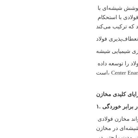
شیشه-ذوب‌شده-به-فولاد یک فناوری مخزن اختصاصی است که در آن یک پوشش شیشه‌ای با 
فرمولاسیون ویژه در دمای ۸۵۰–۹۳۰ درجه سانتی‌گراد به طور دائمی به صفحات فولادی با استحکام 
ری فولاد
اری شیمیایی شیشه
به عنوان اولین تولیدکننده چینی که به طور مستقل مخازن شیشه-ذوب‌شده-به-فولاد را توسعه داده 
در برابر خوردگی
آب صنعتی اغلب حاوی مواد معدنی، مواد شیمیایی یا ناخالصی‌هایی است که می‌تواند مخازن فولادی 
معمولی را دچار خوردگی کند. پوشش شیشه‌ای در مخازن GFS یک مانع خنثی ایجاد می‌کند که در 
برابر خوردگی، زنگ‌زدگی و حمله شیمیایی مقاومت می‌کند و عملکرد طولانی‌مدت را حتی در 