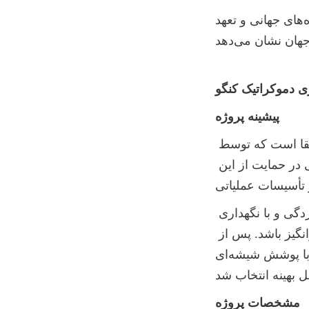
این پروژه بار دیگر توانایی مهندسی قوی، تجربه اجرای پروژه‌های جهانی و تعهد Center Enamel را 
ی دموکراتیک کنگو
پیشینه پروژه
جمهوری دموکراتیک کنگو یکی از مناطق صنعتی با سریع‌ترین رشد در آفریقا است که توسط 
معدن‌کاری، انرژی و توسعه زیرساخت‌ها هدایت می‌شود. آب صنعتی نقش حیاتی در حمایت از این 
صاحب پروژه به یک سیستم ذخیره‌سازی آب صنعتی مستحکم، مقاوم در برابر خوردگی و با نگهداری 
آسان نیاز داشت که قادر به عملکرد قابل اعتماد در شرایط محیطی چالش‌برانگیز باشد. پس از 
ارزیابی جامع، مخازن فولادی با پوشش شیشه‌ای (Glass-Fused-to-Steel) که توسط Center Enamel 
مشخصات پروژه