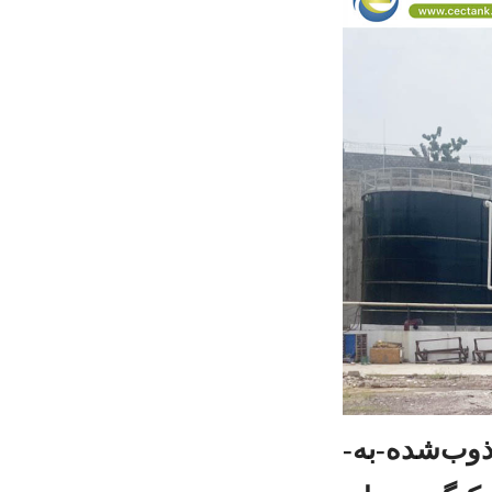
سنتر انامل با موفقیت مخازن آب صنعتی شیشه‌ای-ذوب‌شده-به-