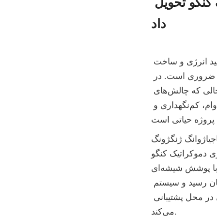
فولاد را برای پروژه آب صنعتی در جمهوری دموکراتیک کنگو تحویل 
داد
آب ستون فقرات توسعه صنعتی است. از معدن‌کاری و تولید گرفته تا تولید انرژی و ساخت 
زیرساخت‌ها، دسترسی مطمئن به آب صنعتی برای عملیات پایدار و رشد پایدار ضروری است. در 
مناطقی مانند آفریقای مرکزی، که توسعه صنعتی در حال شتاب گرفتن است در حالی که چالش‌های 
زیرساختی همچنان قابل توجه هستند، انتخاب راه‌حل‌های ذخیره‌سازی آب بادوام، کم‌نگهداری و 
Cen) مفتخر است اعلام کند که پروژه آب صنعتی 
D) با موفقیت به اتمام رسیده است. در این پروژه، این شرکت 
مخازن فولادی با پوشش شیشه‌ای (GFS) را به عنوان مخازن ذخیره آب صنعتی تامین و نصب کرده 
است. این پروژه در ژانویه ۲۰۲۶ تکمیل شد، ساخت و ساز به طور کامل به پایان رسید و سیستم 
ذخیره آب اکنون عملیاتی است و به طور قابل اعتماد از فعالیت‌های صنعتی در محل پشتیبانی 
می‌کند.