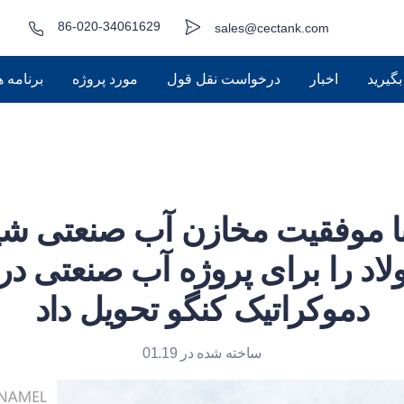
86-020-34061629
sales@cectank.com
گیرید
اخبار
درخواست نقل قول
مورد پروژه
برنامه 
با موفقیت مخازن آب صنعتی ش
لاد را برای پروژه آب صنعتی د
دموکراتیک کنگو تحویل داد
ساخته شده در 01.19