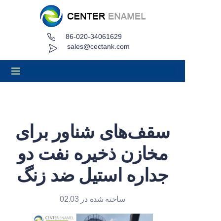
86-020-34061629
صفحه اصلی
sales@cectank.com
درباره
محصولات
برنامه های کاربردی
سقف‌های شناور برای
مورد پروژه
مخازن ذخیره نفت دو
درخواست نقل قول
جداره استیل ضد زنگ
اخبار
ساخته شده در 02.03
تماس بگیرید