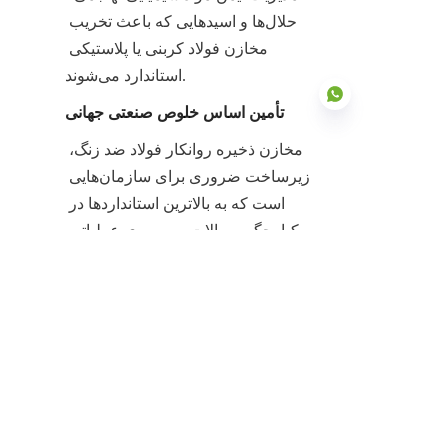
حلال‌ها و اسیدهایی که باعث تخریب 
مخازن فولاد کربنی یا پلاستیکی 
استاندارد می‌شوند.
تأمین اساس خلوص صنعتی جهانی
مخازن ذخیره روانکار فولاد ضد زنگ، 
زیرساخت ضروری برای سازمان‌هایی 
FA
است که به بالاترین استانداردها در 
یکپارچگی سیالات، بهره‌وری عملیاتی 
و ارزش بلندمدت دارایی متعهد هستند. 
طراحی هدفمند آن‌ها که بر مقاومت 
ذاتی در برابر خوردگی، مدیریت 
حرارتی دقیق و استحکام ساختاری 
بی‌نظیر متمرکز است، برای خنثی 
کردن خطرات بالای مرتبط با نگهداری 
روانکارهای حجیم ضروری است. این 
مخازن دارایی با ارزش بالا و نگهداری 