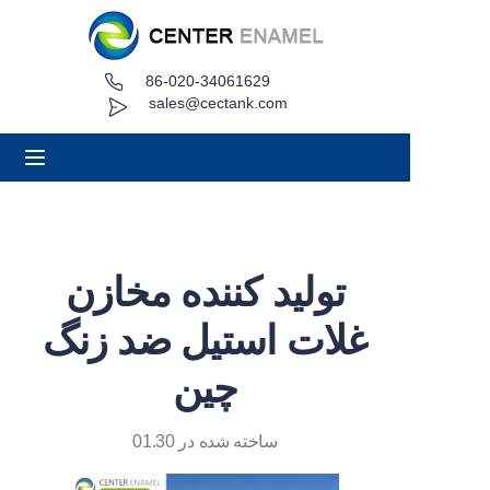
86-020-34061629
صفحه اصلی
sales@cectank.com
درباره
محصولات
برنامه های کاربردی
تولید کننده مخازن
مورد پروژه
غلات استیل ضد زنگ
درخواست نقل قول
چین
اخبار
ساخته شده در 01.30
تماس بگیرید