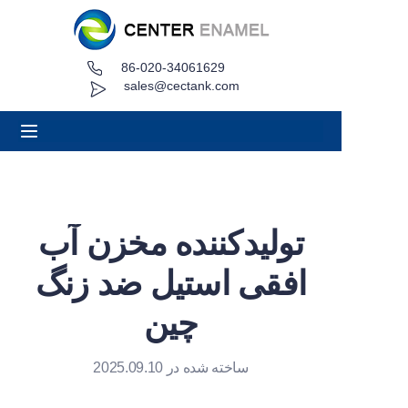
86-020-34061629
صفحه اصلی
sales@cectank.com
درباره
محصولات
برنامه های کاربردی
تولیدکننده مخزن آب
مورد پروژه
افقی استیل ضد زنگ
درخواست نقل قول
چین
اخبار
ساخته شده در 2025.09.10
تماس بگیرید