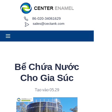
86-020-34061629
Trang chủ
sales@cectank.com
Về
Các sản phẩm
Ứng dụng
Bể Chứa Nước
Trường hợp dự án
Cho Gia Súc
Yêu cầu báo giá
Tạo vào 05.29
Tin tức
Liên hệ