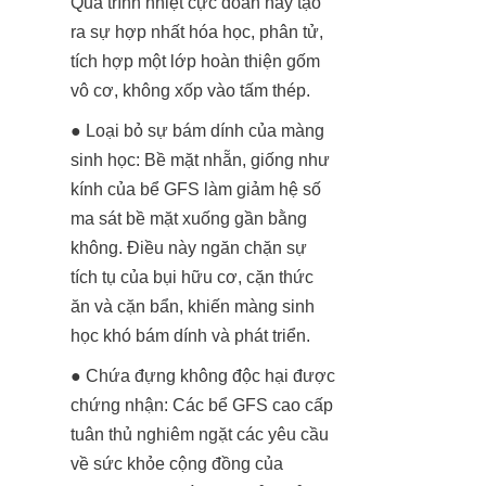
Quá trình nhiệt cực đoan này tạo 
ra sự hợp nhất hóa học, phân tử, 
tích hợp một lớp hoàn thiện gốm 
vô cơ, không xốp vào tấm thép.
● Loại bỏ sự bám dính của màng 
sinh học: Bề mặt nhẵn, giống như 
kính của bể GFS làm giảm hệ số 
ma sát bề mặt xuống gần bằng 
không. Điều này ngăn chặn sự 
tích tụ của bụi hữu cơ, cặn thức 
ăn và cặn bẩn, khiến màng sinh 
học khó bám dính và phát triển. 
● Chứa đựng không độc hại được 
chứng nhận: Các bể GFS cao cấp 
tuân thủ nghiêm ngặt các yêu cầu 
về sức khỏe cộng đồng của 