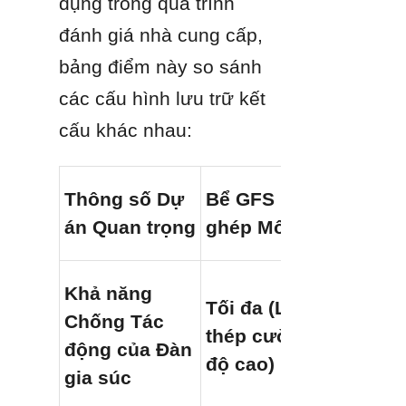
dụng trong quá trình 
đánh giá nhà cung cấp, 
bảng điểm này so sánh 
các cấu hình lưu trữ kết 
cấu khác nhau:
Thông số Dự 
Bể GFS Lắp 
án Quan trọng
ghép Mô-đun
Khả năng 
Tối đa (Lõi 
Chống Tác 
thép cường 
động của Đàn 
độ cao)
gia súc