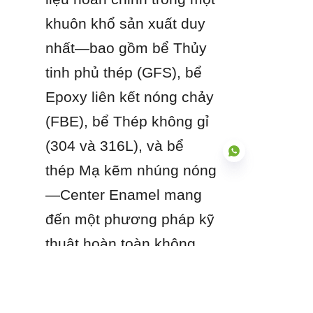
khuôn khổ sản xuất duy 
nhất—bao gồm bể Thủy 
tinh phủ thép (GFS), bể 
Epoxy liên kết nóng chảy 
(FBE), bể Thép không gỉ 
(304 và 316L), và bể 
thép Mạ kẽm nhúng nóng
—Center Enamel mang 
đến một phương pháp kỹ 
VI
thuật hoàn toàn không 
thiên vị. Kết hợp với kinh 
nghiệm sâu rộng của 