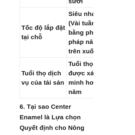
sưởi
Siêu nhanh 
(Vài tuần 
Tốc độ lắp đặt 
bằng phương 
tại chỗ
pháp nâng từ 
trên xuống)
Tuổi thọ đã 
Tuổi thọ dịch 
được xác 
vụ của tài sản
minh hơn 30 
năm
6. Tại sao Center 
Enamel là Lựa chọn 
Quyết định cho Nông 