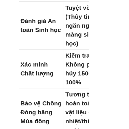
Tuyệt vời 
(Thủy tinh trơ 
Đánh giá An 
ngăn ngừa 
toàn Sinh học
màng sinh 
học)
Kiểm tra 
Xác minh 
Không phá 
Chất lượng
hủy 1500V 
100%
Tương thích 
Bảo vệ Chống 
hoàn toàn với 
Đóng băng 
vật liệu cách 
Mùa đông
nhiệt/thiết bị 