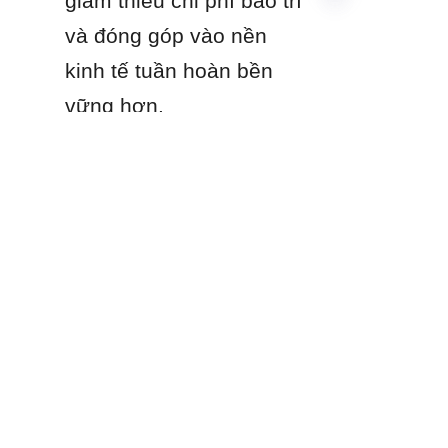
giảm thiểu chi phí bảo trì 
và đóng góp vào nền 
kinh tế tuần hoàn bền 
VI
vững hơn.
Các sản phẩm
Bể chứa bằng kính và thép
Bồn Epoxy Liên Kết Tổng Hợp
Bồn thép không gỉ
Bồn thép mạ kẽm
Mái vòm nhôm