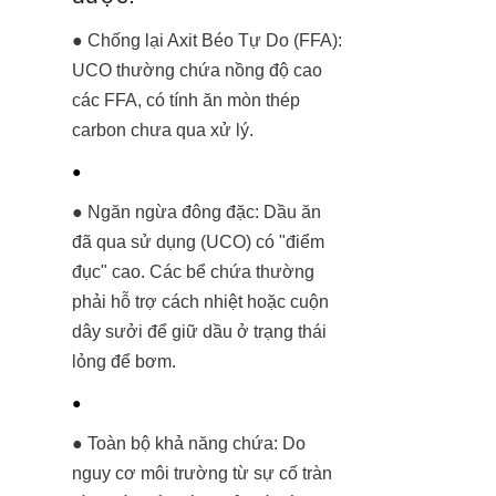
● Chống lại Axit Béo Tự Do (FFA): 
UCO thường chứa nồng độ cao 
các FFA, có tính ăn mòn thép 
carbon chưa qua xử lý.
● 
● Ngăn ngừa đông đặc: Dầu ăn 
đã qua sử dụng (UCO) có "điểm 
đục" cao. Các bể chứa thường 
phải hỗ trợ cách nhiệt hoặc cuộn 
dây sưởi để giữ dầu ở trạng thái 
lỏng để bơm.
● 
● Toàn bộ khả năng chứa: Do 
nguy cơ môi trường từ sự cố tràn 