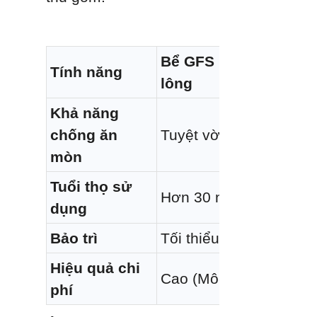
Bể GFS Lắp ghép bằn
Tính năng
lông
Khả năng 
chống ăn 
Tuyệt vời (Chống axit)
mòn
Tuổi thọ sử 
Hơn 30 năm
dụng
Bảo trì
Tối thiểu (Không dính)
Hiệu quả chi 
Cao (Mô-đun)
phí