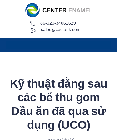
86-020-34061629
Trang chủ
sales@cectank.com
Về
Các sản phẩm
Ứng dụng
Kỹ thuật đằng sau
Trường hợp dự án
các bể thu gom
Yêu cầu báo giá
Dầu ăn đã qua sử
dụng (UCO)
Tin tức
Liên hệ
Tạo vào 05.08