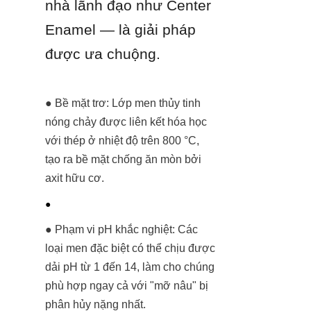
nhà lãnh đạo như Center 
Enamel — là giải pháp 
được ưa chuộng.
● Bề mặt trơ: Lớp men thủy tinh 
nóng chảy được liên kết hóa học 
với thép ở nhiệt độ trên 800 °C, 
tạo ra bề mặt chống ăn mòn bởi 
axit hữu cơ.
● 
● Phạm vi pH khắc nghiệt: Các 
loại men đặc biệt có thể chịu được 
dải pH từ 1 đến 14, làm cho chúng 
phù hợp ngay cả với "mỡ nâu" bị 
phân hủy nặng nhất.