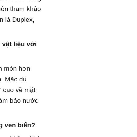
uôn tham khảo 
n là Duplex, 
ật liệu với 
ăn mòn hơn 
. Mặc dù 
 cao về mặt 
đảm bảo nước 
g ven biển?