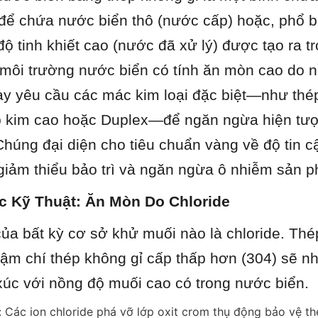
 để chứa nước biển thô (nước cấp) hoặc, phổ b
ộ tinh khiết cao (nước đã xử lý) được tạo ra tr
môi trường nước biển có tính ăn mòn cao do nồ
ày yêu cầu các mác kim loại đặc biệt—như thép
p kim cao hoặc Duplex—để ngăn ngừa hiện tượn
húng đại diện cho tiêu chuẩn vàng về độ tin cậ
 giảm thiểu bảo trì và ngăn ngừa ô nhiễm sản 
c Kỹ Thuật: Ăn Mòn Do Chloride
ủa bất kỳ cơ sở khử muối nào là chloride. Thép
ậm chí thép không gỉ cấp thấp hơn (304) sẽ nh
 xúc với nồng độ muối cao có trong nước biển.
 Các ion chloride phá vỡ lớp oxit crom thụ động bảo vệ th