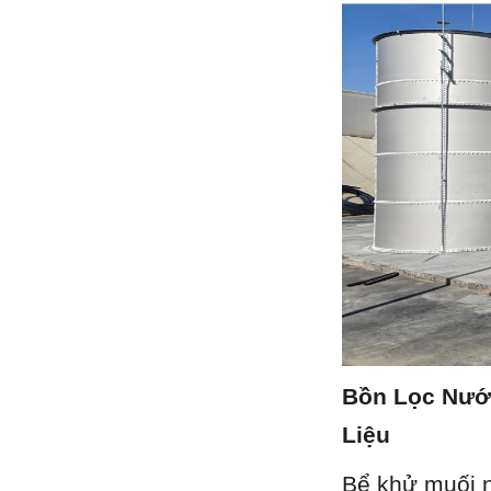
Bồn Lọc Nước
Liệu
Bể khử muối n