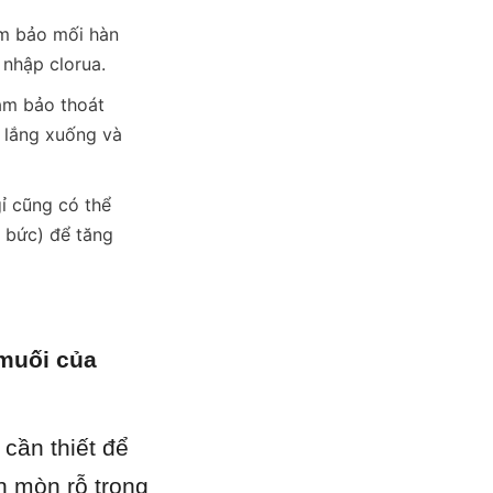
m bảo mối hàn 
 nhập clorua.
ảm bảo thoát 
lắng xuống và 
 cũng có thể 
 bức) để tăng 
muối của 
ần thiết để 
 mòn rỗ trong 