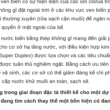
ven biển có sự hiện diện của các ion clorua tro
hông gỉ đặt ngoài trời ở các khu vực ven biển 
i thường xuyên (rửa sạch cặn muối) để ngăn ngừ
 quyển ở mặt ngoài của bể.
nước biển bằng thép không gỉ mang đến giải 
 cho cơ sở hạ tầng nước, với điều kiện hợp kim
Super Duplex) được lựa chọn và các tiêu chuẩn
được tuân thủ nghiêm ngặt. Bằng cách ưu tiên 
kế vệ sinh, các cơ sở có thể giảm đáng kể chi phí
cấp nước khử muối an toàn, sạch sẽ.
 trong giai đoạn đặc tả thiết kế cho một dự
 đang tìm cách thay thế một bồn hiện có đan