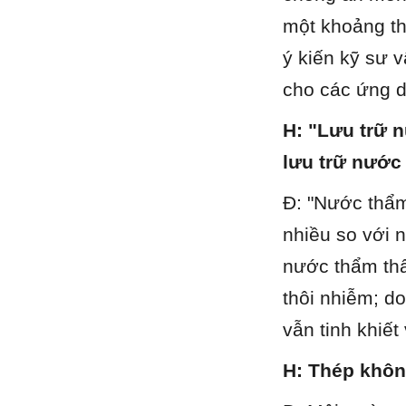
một khoảng th
ý kiến ​​kỹ sư 
cho các ứng d
H: "Lưu trữ n
lưu trữ nước
Đ: "Nước thẩm
nhiều so với 
nước thẩm thấ
thôi nhiễm; d
vẫn tinh khiết
H: Thép khôn