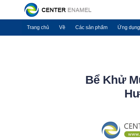
Trang chủ
Về
Các sản phẩm
Ứng dụng
Bể Khử M
Hư