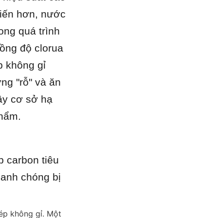
iến hơn, nước 
ong quá trình 
ng độ clorua 
 không gỉ 
g "rỗ" và ăn 
y cơ sở hạ 
phẩm.
 carbon tiêu 
anh chóng bị 
ép không gỉ. Một 