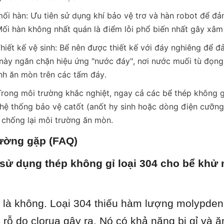
ối hàn: Ưu tiên sử dụng khí bảo vệ trơ và hàn robot để đả
ối hàn không nhất quán là điểm lỗi phổ biến nhất gây xâm
iết kế vệ sinh: Bể nên được thiết kế với đáy nghiêng để đ
ày ngăn chặn hiệu ứng "nước đáy", nơi nước muối tù đọng 
nh ăn mòn trên các tấm đáy.
rong môi trường khắc nghiệt, ngay cả các bể thép không gỉ
hệ thống bảo vệ catốt (anốt hy sinh hoặc dòng điện cưỡng
 chống lại môi trường ăn mòn.
hường gặp (FAQ)
 sử dụng thép không gỉ loại 304 cho bể khử 
 là không. Loại 304 thiếu hàm lượng molypden c
rỗ do clorua gây ra. Nó có khả năng bị gỉ và ăn