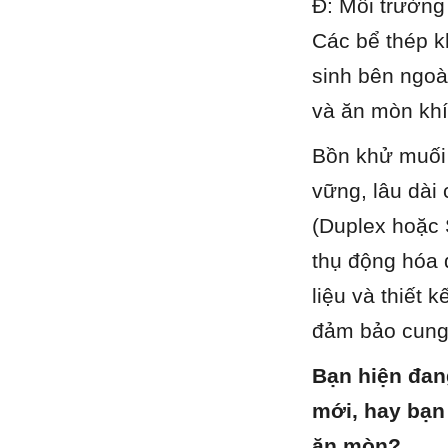
Đ: Môi trường 
Các bể thép k
sinh bên ngoà
và ăn mòn khí
Bồn khử muối 
vững, lâu dài
(Duplex hoặc 
thụ động hóa 
liệu và thiết 
đảm bảo cung 
Bạn hiện đang
mới, hay bạn
ăn mòn?