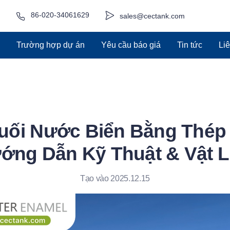
86-020-34061629
sales@cectank.com
Trường hợp dự án
Yêu cầu báo giá
Tin tức
Li
uối Nước Biển Bằng Thép 
ớng Dẫn Kỹ Thuật & Vật L
Tạo vào 2025.12.15