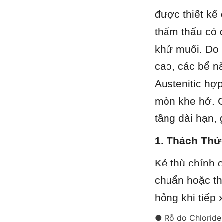
được thiết kế
thẩm thấu có đ
khử muối. Do 
cao, các bể n
Austenitic hợ
mòn khe hở. C
tầng dài hạn,
1. Thách Thứ
Kẻ thù chính c
chuẩn hoặc th
hỏng khi tiếp
● Rỗ do Chloride: