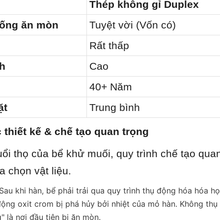
Thép không gỉ Duplex
hống ăn mòn
Tuyệt vời (Vốn có)
Rất thấp
nh
Cao
40+ Năm
ặt
Trung bình
 thiết kế & chế tạo quan trọng
ổi thọ của bể khử muối, quy trình chế tạo quan
a chọn vật liệu.
au khi hàn, bể phải trải qua quy trình thụ động hóa hóa học
động oxit crom bị phá hủy bởi nhiệt của mỏ hàn. Không thụ 
" là nơi đầu tiên bị ăn mòn.