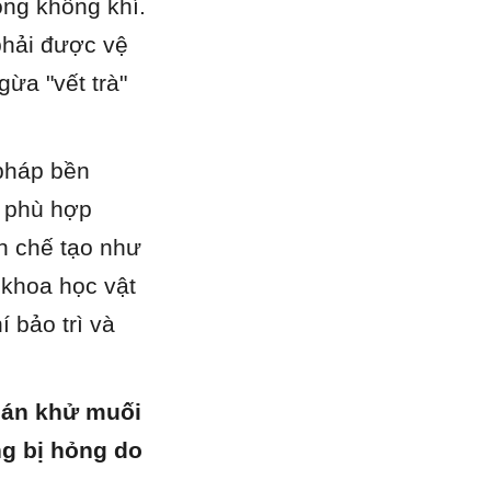
ng không khí. 
phải được vệ 
a "vết trà" 
pháp bền 
 phù hợp 
 chế tạo như 
khoa học vật 
 bảo trì và 
 án khử muối 
g bị hỏng do 