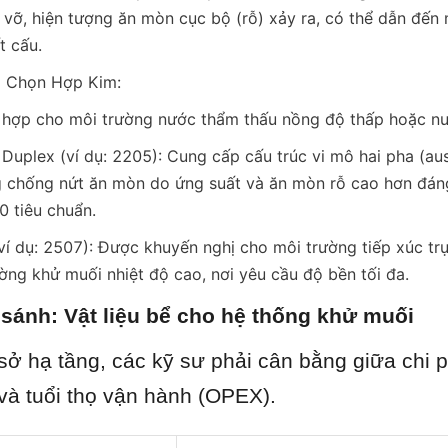
á vỡ, hiện tượng ăn mòn cục bộ (rỗ) xảy ra, có thể dẫn đến
t cấu.
 Chọn Hợp Kim:
 hợp cho môi trường nước thẩm thấu nồng độ thấp hoặc nư
uplex (ví dụ: 2205): Cung cấp cấu trúc vi mô hai pha (austen
 chống nứt ăn mòn do ứng suất và ăn mòn rỗ cao hơn đáng 
 tiêu chuẩn.
í dụ: 2507): Được khuyến nghị cho môi trường tiếp xúc trực
ờng khử muối nhiệt độ cao, nơi yêu cầu độ bền tối đa.
 sánh: Vật liệu bể cho hệ thống khử muối
sở hạ tầng, các kỹ sư phải cân bằng giữa chi p
à tuổi thọ vận hành (OPEX).