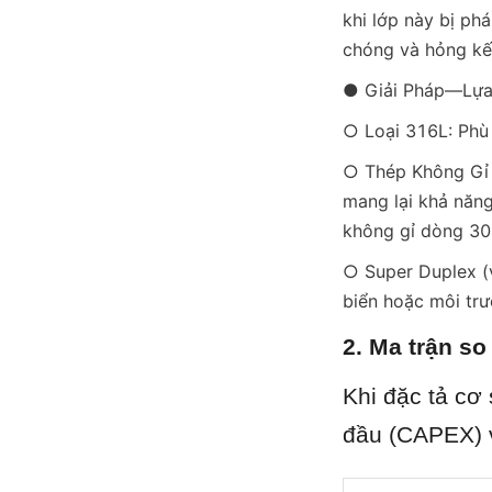
khi lớp này bị ph
chóng và hỏng kế
● Giải Pháp—Lựa
○ Loại 316L: Phù
○ Thép Không Gỉ D
mang lại khả năng
không gỉ dòng 300
○ Super Duplex (v
biển hoặc môi trư
2. Ma trận so
Khi đặc tả cơ 
đầu (CAPEX) v