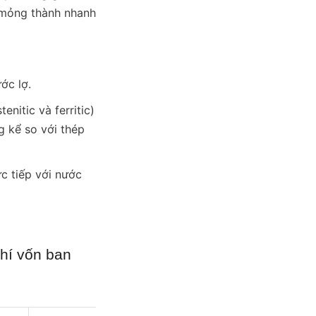
 mỏng thành nhanh 
ớc lợ.
itic và ferritic) 
kể so với thép 
 tiếp với nước 
hí vốn ban 