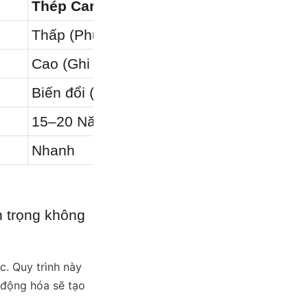
Thép Carbon có lớp phủ
Bê tông 
Thấp (Phụ thuộc vào lớp lót)
Trung bìn
Cao (Ghi mã định kỳ)
Trung bì
Biến đổi (Rủi ro hỏng lớp phủ)
Trung bì
15–20 Năm
30–50 N
Nhanh
Chậm
 trọng không 
. Quy trình này 
động hóa sẽ tạo 