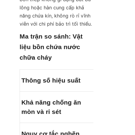
lông hoặc hàn cung cấp khả 
năng chứa kín, không rò rỉ vĩnh 
viễn với chi phí bảo trì tối thiểu.
Ma trận so sánh: Vật 
liệu bồn chứa nước 
chữa cháy
Bể chứa nướ
Thông số hiệu suất
thép không 
Xuất sắc (Kh
Khả năng chống ăn 
hữu của hợp k
mòn và rỉ sét
bong tróc)
Nguy cơ tắc nghẽn 
Không (Không