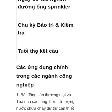
đường ống sprinkler
hoặc trầm tíc
Tối thiểu (Ho
Chu kỳ Bảo trì & Kiểm 
thập kỷ mà k
tra
hoặc thay thế
Xuất sắc (30
Tuổi thọ kết cấu
chờ liên tục)
Các ứng dụng chính 
trong các ngành công 
nghiệp
1. Bất động sản thương mại và 
Tòa nhà cao tầng: Lưu trữ lượng 
nước chữa cháy dự trữ cần thiết 