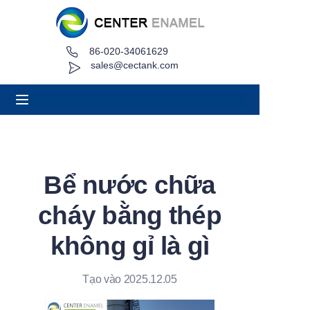
86-020-34061629
Trang chủ
sales@cectank.com
Về
Các sản phẩm
Ứng dụng
Bể nước chữa
Trường hợp dự án
cháy bằng thép
Yêu cầu báo giá
không gỉ là gì
Tin tức
Tạo vào 2025.12.05
Liên hệ