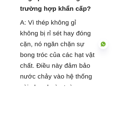
trường hợp khẩn cấp?
A: Vì thép không gỉ 
không bị rỉ sét hay đóng 
cặn, nó ngăn chặn sự 
bong tróc của các hạt vật 
chất. Điều này đảm bảo 
VI
nước chảy vào hệ thống 
vòi phun hoàn toàn 
không có mảnh vụn, duy 
trì hiệu suất dòng chảy 
100% qua van và vòi 
phun.