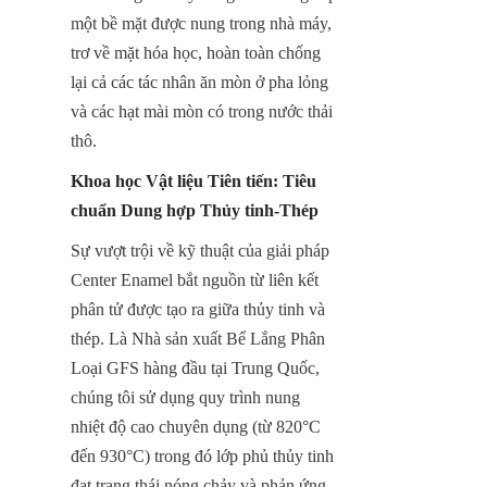
một bề mặt được nung trong nhà máy, 
trơ về mặt hóa học, hoàn toàn chống 
lại cả các tác nhân ăn mòn ở pha lỏng 
và các hạt mài mòn có trong nước thải 
thô.
Khoa học Vật liệu Tiên tiến: Tiêu 
chuẩn Dung hợp Thủy tinh-Thép
Sự vượt trội về kỹ thuật của giải pháp 
Center Enamel bắt nguồn từ liên kết 
phân tử được tạo ra giữa thủy tinh và 
thép. Là Nhà sản xuất Bể Lắng Phân 
Loại GFS hàng đầu tại Trung Quốc, 
chúng tôi sử dụng quy trình nung 
nhiệt độ cao chuyên dụng (từ 820°C 
đến 930°C) trong đó lớp phủ thủy tinh 
đạt trạng thái nóng chảy và phản ứng 