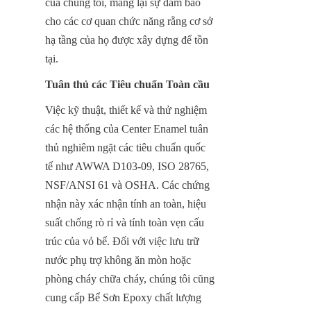
của chúng tôi, mang lại sự đảm bảo 
cho các cơ quan chức năng rằng cơ sở 
hạ tầng của họ được xây dựng để tồn 
tại.
Tuân thủ các Tiêu chuẩn Toàn cầu
Việc kỹ thuật, thiết kế và thử nghiệm 
các hệ thống của Center Enamel tuân 
thủ nghiêm ngặt các tiêu chuẩn quốc 
tế như AWWA D103-09, ISO 28765, 
NSF/ANSI 61 và OSHA. Các chứng 
nhận này xác nhận tính an toàn, hiệu 
suất chống rò rỉ và tính toàn vẹn cấu 
trúc của vỏ bể. Đối với việc lưu trữ 
nước phụ trợ không ăn mòn hoặc 
phòng cháy chữa cháy, chúng tôi cũng 
cung cấp Bể Sơn Epoxy chất lượng 