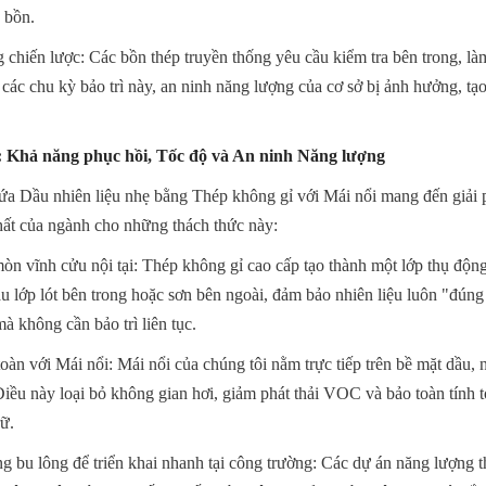
 bồn.
g chiến lược: Các bồn thép truyền thống yêu cầu kiểm tra bên trong, làm 
ác chu kỳ bảo trì này, an ninh năng lượng của cơ sở bị ảnh hưởng, tạo 
: Khả năng phục hồi, Tốc độ và An ninh Năng lượng
ứa Dầu nhiên liệu nhẹ bằng Thép không gỉ với Mái nổi mang đến giải 
hất của ngành cho những thách thức này:
n vĩnh cửu nội tại: Thép không gỉ cao cấp tạo thành một lớp thụ động 
 lớp lót bên trong hoặc sơn bên ngoài, đảm bảo nhiên liệu luôn "đúng 
à không cần bảo trì liên tục.
àn với Mái nổi: Mái nổi của chúng tôi nằm trực tiếp trên bề mặt dầu, 
iều này loại bỏ không gian hơi, giảm phát thải VOC và bảo toàn tính t
rữ.
g bu lông để triển khai nhanh tại công trường: Các dự án năng lượng t