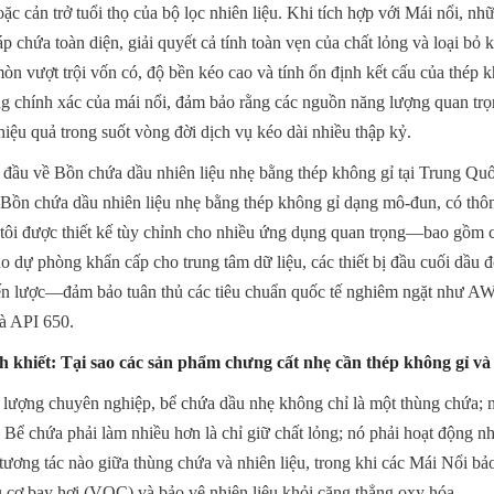
 cản trở tuổi thọ của bộ lọc nhiên liệu. Khi tích hợp với Mái nổi, nh
p chứa toàn diện, giải quyết cả tính toàn vẹn của chất lỏng và loại bỏ k
 vượt trội vốn có, độ bền kéo cao và tính ổn định kết cấu của thép kh
 chính xác của mái nổi, đảm bảo rằng các nguồn năng lượng quan trọ
hiệu quả trong suốt vòng đời dịch vụ kéo dài nhiều thập kỷ.
 đầu về Bồn chứa dầu nhiên liệu nhẹ bằng thép không gỉ tại Trung Quố
Bồn chứa dầu nhiên liệu nhẹ bằng thép không gỉ dạng mô-đun, có thông
ôi được thiết kế tùy chỉnh cho nhiều ứng dụng quan trọng—bao gồm cá
ho dự phòng khẩn cấp cho trung tâm dữ liệu, các thiết bị đầu cuối dầu đ
hiến lược—đảm bảo tuân thủ các tiêu chuẩn quốc tế nghiêm ngặt như 
 API 650.
h khiết: Tại sao các sản phẩm chưng cất nhẹ cần thép không gỉ và
lượng chuyên nghiệp, bể chứa dầu nhẹ không chỉ là một thùng chứa; n
. Bể chứa phải làm nhiều hơn là chỉ giữ chất lỏng; nó phải hoạt động nh
tương tác nào giữa thùng chứa và nhiên liệu, trong khi các Mái Nổi bảo
u cơ bay hơi (VOC) và bảo vệ nhiên liệu khỏi căng thẳng oxy hóa.