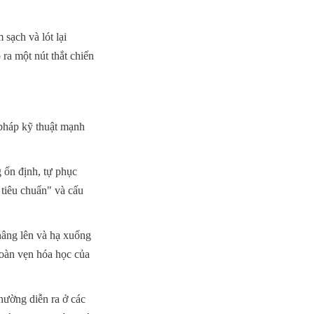
sạch và lót lại 
ra một nút thắt chiến 
pháp kỹ thuật mạnh 
ổn định, tự phục 
tiêu chuẩn" và cấu 
nâng lên và hạ xuống 
oàn vẹn hóa học của 
hường diễn ra ở các 