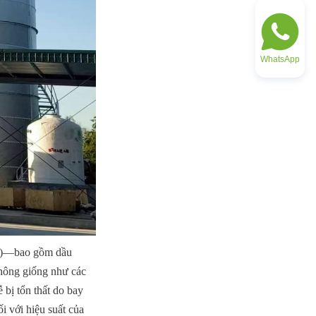
WhatsApp
FO)—bao gồm dầu 
hông giống như các 
bị tổn thất do bay 
i với hiệu suất của 