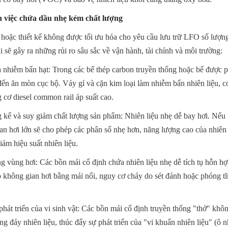
n việc chứa dầu nhẹ kém chất lượng
 hoặc thiết kế không được tối ưu hóa cho yêu cầu lưu trữ LFO số lượng l
ài sẽ gây ra những rủi ro sâu sắc về vận hành, tài chính và môi trường:
 nhiễm bẩn hạt: Trong các bể thép carbon truyền thống hoặc bể được p
ến ăn mòn cục bộ. Vảy gỉ và cặn kim loại làm nhiễm bẩn nhiên liệu, có
 cơ diesel common rail áp suất cao.
g kể và suy giảm chất lượng sản phẩm: Nhiên liệu nhẹ dễ bay hơi. Nếu 
n hơi lớn sẽ cho phép các phân số nhẹ hơn, năng lượng cao của nhiên l
giảm hiệu suất nhiên liệu.
g vùng hơi: Các bồn mái cố định chứa nhiên liệu nhẹ dễ tích tụ hỗn hợ
ỏ không gian hơi bằng mái nổi, nguy cơ cháy do sét đánh hoặc phóng tĩ
phát triển của vi sinh vật: Các bồn mái cố định truyền thống "thở" khô
g đáy nhiên liệu, thúc đẩy sự phát triển của "vi khuẩn nhiên liệu" (ô nh