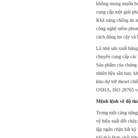
không mong muốn hoặc
cung cấp một giải phá
Khả năng chống ăn mòn
công nghệ niêm phong
cách đáng tin cậy và 
Là nhà sản xuất hàng
chuyên cung cấp các 
Sản phẩm của chúng t
nhiên liệu sân bay, k
kho dự trữ diesel c
OSHA, ISO 28765 và
Mệnh lệnh về độ tin
Trong một cảng năng 
vệ hiệu suất đốt cháy
lập ngăn chặn bất kỳ 
khí thải Hợp chất hữ