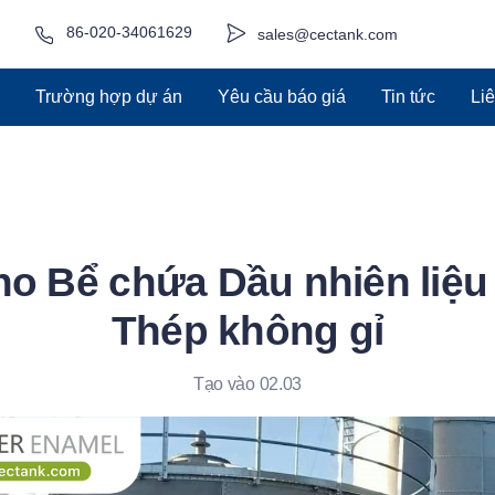
86-020-34061629
sales@cectank.com
Trường hợp dự án
Yêu cầu báo giá
Tin tức
Li
ho Bể chứa Dầu nhiên liệ
Thép không gỉ
Tạo vào 02.03