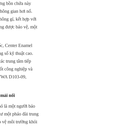
ững bồn chứa này 
hông gian hơi nổ. 
ông gỉ, kết hợp với 
ng được bảo vệ, một 
c, Center Enamel 
 số kỹ thuật cao. 
c trung tâm tiếp 
ốt công nghiệp và 
AWWA D103-09, 
 mái nổi
ó là một người bảo 
ư một pháo đài trung 
 vệ môi trường khỏi 