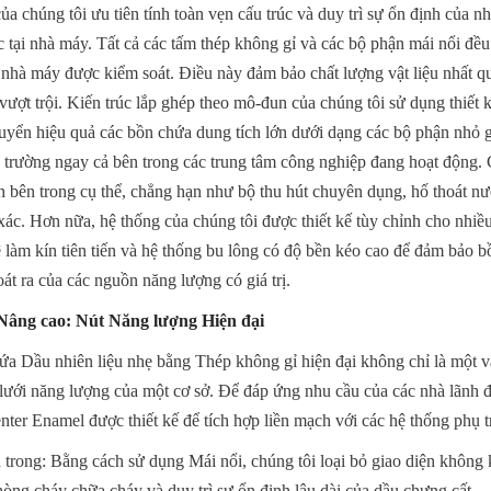
ủa chúng tôi ưu tiên tính toàn vẹn cấu trúc và duy trì sự ổn định của nh
c tại nhà máy. Tất cả các tấm thép không gỉ và các bộ phận mái nổi đều
 nhà máy được kiểm soát. Điều này đảm bảo chất lượng vật liệu nhất q
vượt trội. Kiến trúc lắp ghép theo mô-đun của chúng tôi sử dụng thiết k
uyển hiệu quả các bồn chứa dung tích lớn dưới dạng các bộ phận nhỏ gọ
trường ngay cả bên trong các trung tâm công nghiệp đang hoạt động. Ch
h bên trong cụ thể, chẳng hạn như bộ thu hút chuyên dụng, hố thoát nư
xác. Hơn nữa, hệ thống của chúng tôi được thiết kế tùy chỉnh cho nhi
làm kín tiên tiến và hệ thống bu lông có độ bền kéo cao để đảm bảo bồ
oát ra của các nguồn năng lượng có giá trị.
Nâng cao: Nút Năng lượng Hiện đại
a Dầu nhiên liệu nhẹ bằng Thép không gỉ hiện đại không chỉ là một vật
lưới năng lượng của một cơ sở. Để đáp ứng nhu cầu của các nhà lãnh đ
ter Enamel được thiết kế để tích hợp liền mạch với các hệ thống phụ t
trong: Bằng cách sử dụng Mái nổi, chúng tôi loại bỏ giao diện không kh
phòng cháy chữa cháy và duy trì sự ổn định lâu dài của dầu chưng cất.