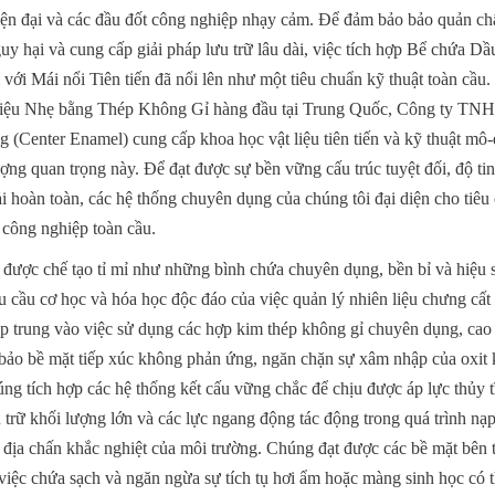
iện đại và các đầu đốt công nghiệp nhạy cảm. Để đảm bảo bảo quản chất
guy hại và cung cấp giải pháp lưu trữ lâu dài, việc tích hợp Bể chứa Dầ
ới Mái nổi Tiên tiến đã nổi lên như một tiêu chuẩn kỹ thuật toàn cầu.
iệu Nhẹ bằng Thép Không Gỉ hàng đầu tại Trung Quốc, Công ty TN
 (Center Enamel) cung cấp khoa học vật liệu tiên tiến và kỹ thuật mô-đ
ượng quan trọng này. Để đạt được sự bền vững cấu trúc tuyệt đối, độ tin
hải hoàn toàn, các hệ thống chuyên dụng của chúng tôi đại diện cho tiêu
 công nghiệp toàn cầu.
ược chế tạo tỉ mỉ như những bình chứa chuyên dụng, bền bỉ và hiệu suấ
 cầu cơ học và hóa học độc đáo của việc quản lý nhiên liệu chưng cất 
ập trung vào việc sử dụng các hợp kim thép không gỉ chuyên dụng, ca
 bề mặt tiếp xúc không phản ứng, ngăn chặn sự xâm nhập của oxit ki
úng tích hợp các hệ thống kết cấu vững chắc để chịu được áp lực thủy t
 trữ khối lượng lớn và các lực ngang động tác động trong quá trình nạp,
c địa chấn khắc nghiệt của môi trường. Chúng đạt được các bề mặt bên t
 việc chứa sạch và ngăn ngừa sự tích tụ hơi ẩm hoặc màng sinh học có