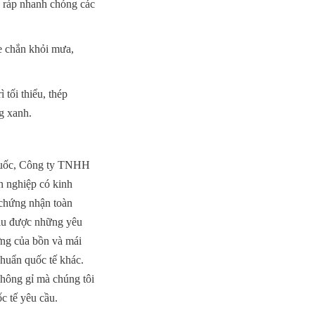
 ráp nhanh chóng các 
 chắn khỏi mưa, 
tối thiểu, thép 
g xanh.
Quốc, Công ty TNHH 
 nghiệp có kinh 
chứng nhận toàn 
ịu được những yêu 
ợng của bồn và mái 
uẩn quốc tế khác. 
hông gỉ mà chúng tôi 
c tế yêu cầu.