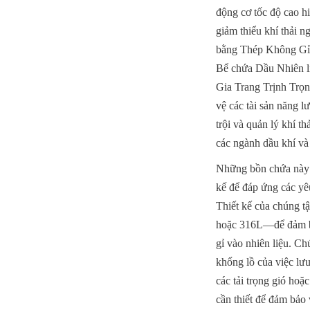
động cơ tốc độ cao h
giảm thiểu khí thải n
bằng Thép Không Gỉ v
Bể chứa Dầu Nhiên l
Gia Trang Trịnh Trọng
vệ các tài sản năng l
trội và quản lý khí t
các ngành dầu khí và
Những bồn chứa này đ
kế để đáp ứng các yêu
Thiết kế của chúng t
hoặc 316L—để đảm bảo
gỉ vào nhiên liệu. Ch
khổng lồ của việc lưu
các tải trọng gió hoặ
cần thiết để đảm bảo