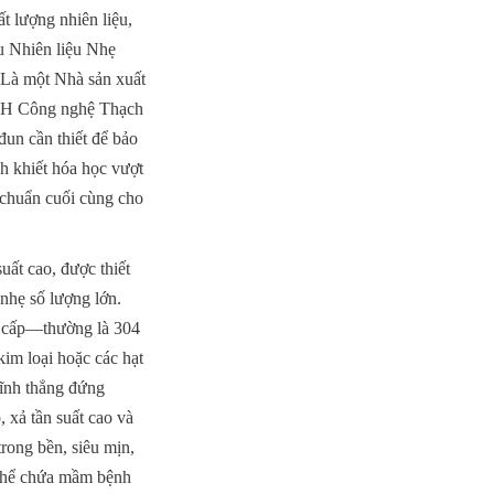
 lượng nhiên liệu, 
u Nhiên liệu Nhẹ 
 Là một Nhà sản xuất 
HH Công nghệ Thạch 
un cần thiết để bảo 
h khiết hóa học vượt 
 chuẩn cuối cùng cho 
t cao, được thiết 
nhẹ số lượng lớn. 
o cấp—thường là 304 
m loại hoặc các hạt 
ĩnh thẳng đứng 
 xả tần suất cao và 
rong bền, siêu mịn, 
 thể chứa mầm bệnh 