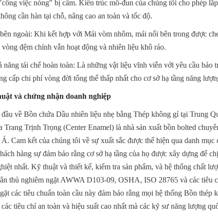
"công việc nóng" bị cấm. Kiến trúc mô-đun của chúng tôi cho phép lắp
hông cần hàn tại chỗ, nâng cao an toàn và tốc độ.
bên ngoài: Khi kết hợp với Mái vòm nhôm, mái nổi bên trong được che
o vòng đệm chính vẫn hoạt động và nhiên liệu khô ráo.
năng tái chế hoàn toàn: Là những vật liệu vĩnh viễn với yêu cầu bảo trì 
g cấp chi phí vòng đời tổng thể thấp nhất cho cơ sở hạ tầng năng lượn
thuật và chứng nhận doanh nghiệp
g đầu về Bồn chứa Dầu nhiên liệu nhẹ bằng Thép không gỉ tại Trung 
Trang Trịnh Trọng (Center Enamel) là nhà sản xuất bồn bolted chuyên
 Á. Cam kết của chúng tôi về sự xuất sắc được thể hiện qua danh mục 
hách hàng sự đảm bảo rằng cơ sở hạ tầng của họ được xây dựng để ch
iệt nhất. Kỹ thuật và thiết kế, kiểm tra sản phẩm, và hệ thống chất lư
uân thủ nghiêm ngặt AWWA D103-09, OSHA, ISO 28765 và các tiêu ch
gặt các tiêu chuẩn toàn cầu này đảm bảo rằng mọi hệ thống Bồn thép k
các tiêu chí an toàn và hiệu suất cao nhất mà các kỹ sư năng lượng quố