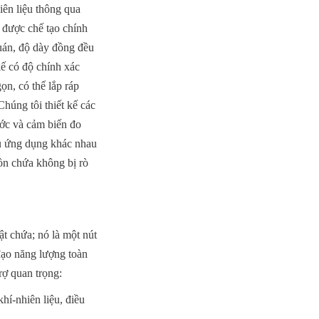
iên liệu thông qua 
 được chế tạo chính 
uán, độ dày đồng đều 
ế có độ chính xác 
n, có thể lắp ráp 
úng tôi thiết kế các 
ớc và cảm biến đo 
ều ứng dụng khác nhau
n chứa không bị rò 
 chứa; nó là một nút 
ạo năng lượng toàn 
rợ quan trọng:
í-nhiên liệu, điều 