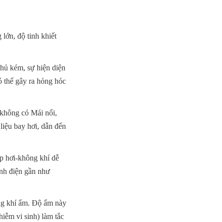
ớn, độ tinh khiết 
hủ kém, sự hiện diện 
 thể gây ra hỏng hóc 
không có Mái nổi, 
iệu bay hơi, dẫn đến 
p hơi-không khí dễ 
nh điện gần như 
ng khí ẩm. Độ ẩm này 
iễm vi sinh) làm tắc 