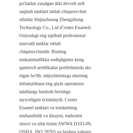
po'latdan yasalgan ikki devorli neft 
saqlash tanklari ishlab chiqaruvchisi 
sifatida Shijiazhuang Zhengzhong 
Technology Co., Ltd (Center Enamel) 
Osiyodagi eng tajribali professional 
murvatli tanklar ishlab 
chiqaruvchisidir. Bizning 
mukammallikka sodiqligimiz keng 
qamrovli sertifikatlar portfelimizda aks 
etgan bo'lib, mijozlarimizga ularning 
infratuzilmasi eng qiyin operatsion 
talablarga bardosh berishga 
tayyorligini ta'minlaydi. Center 
Enamel tanklari va tomlarining 
muhandislik va dizayni, mahsulot 
sinovi va sifat tizimi AWWA D103-09, 
OSHA, ISO 28765 va boshqa xalqaro 