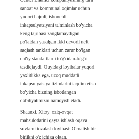
sanoat va kommunal oqimlar uchun 
yuqori hajmli, ishonchli 
inkapsulyatsiyani ta'minlash bo'yicha 
keng tajribasi zanglamaydigan 
po'latdan yasalgan ikki devorli neft 
saqlash tanklari uchun zarur bo'lgan 
qat'iy standartlarni to'g'ridan-to'g'ri 
tasdiqlaydi. Quyidagi loyihalar yuqori 
yaxlitlikka ega, uzoq muddatli 
inkapsulyatsiya tizimlarini taqdim etish 
bo'yicha bizning isbotlangan 
qobiliyatimizni namoyish etadi.
Shaanxi, Xitoy, oziq-ovqat 
mahsulotlarini qayta ishlash oqava 
suvlarni tozalash loyihasi: O'rnatish bir 
birlikni o'z ichiga olgan.