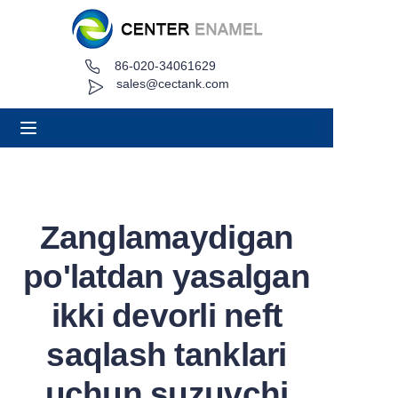
86-020-34061629
Uy
sales@cectank.com
Haqida
Mahsulotlar
Ilovalar
Zanglamaydigan
Loyiha ishi
po'latdan yasalgan
Iqtibos so'rash
ikki devorli neft
saqlash tanklari
Yangiliklar
uchun suzuvchi
Aloqa