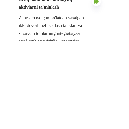
aktivlarni ta'minlash
Zanglamaydigan po'latdan yasalgan 
ikki devorli neft saqlash tanklari va 
UZ
suzuvchi tomlarning integratsiyasi 
atrof-muhit xavfsizligi, operatsion 
samaradorlik va uzoq muddatli aktiv 
qiymatining eng yuqori standartlariga 
sodiq bo'lgan tashkilotlar uchun 
zaruriy infratuzilmani ifodalaydi. 
Korroziyaga chidamlilik, modulli 
joylashtirish va ikkilamchi himoyalash 
tizimiga ega bo'lgan ularning maxsus 
ishlab chiqilgan dizayni neftni 
ommaviy boshqarish bilan bog'liq 
yuqori xavflarni neytrallashtirish 
uchun muhimdir. Ular o'nlab yillar 