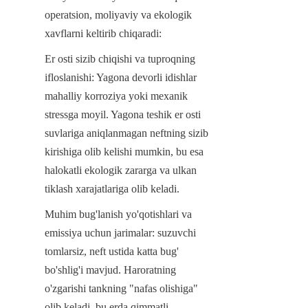
operatsion, moliyaviy va ekologik 
xavflarni keltirib chiqaradi:
Er osti sizib chiqishi va tuproqning 
ifloslanishi: Yagona devorli idishlar 
mahalliy korroziya yoki mexanik 
stressga moyil. Yagona teshik er osti 
suvlariga aniqlanmagan neftning sizib 
kirishiga olib kelishi mumkin, bu esa 
halokatli ekologik zararga va ulkan 
tiklash xarajatlariga olib keladi.
Muhim bug'lanish yo'qotishlari va 
emissiya uchun jarimalar: suzuvchi 
tomlarsiz, neft ustida katta bug' 
bo'shlig'i mavjud. Haroratning 
o'zgarishi tankning "nafas olishiga" 
olib keladi, bu erda qimmatli 