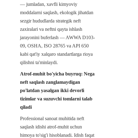
— jumladan, xavfli kimyoviy 
moddalarni saqlash, ekologik jihatdan 
sezgir hududlarda strategik neft 
zaxiralari va neftni qayta ishlash 
jarayonini buferlash — AWWA D103-
09, OSHA, ISO 28765 va API 650 
kabi qat'iy xalqaro standartlarga rioya 
qilishni ta'minlaydi.
Atrof-muhit bo'yicha buyruq: Nega 
neft saqlash zanglamaydigan 
po'latdan yasalgan ikki devorli 
tizimlar va suzuvchi tomlarni talab 
qiladi
Professional sanoat muhitida neft 
saqlash idishi atrof-muhit uchun 
himoya to'sig'i hisoblanadi. Idish faqat 