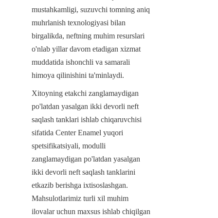
mustahkamligi, suzuvchi tomning aniq 
muhrlanish texnologiyasi bilan 
birgalikda, neftning muhim resurslari 
o'nlab yillar davom etadigan xizmat 
muddatida ishonchli va samarali 
himoya qilinishini ta'minlaydi.
Xitoyning etakchi zanglamaydigan 
po'latdan yasalgan ikki devorli neft 
saqlash tanklari ishlab chiqaruvchisi 
sifatida Center Enamel yuqori 
spetsifikatsiyali, modulli 
zanglamaydigan po'latdan yasalgan 
ikki devorli neft saqlash tanklarini 
etkazib berishga ixtisoslashgan. 
Mahsulotlarimiz turli xil muhim 
ilovalar uchun maxsus ishlab chiqilgan 