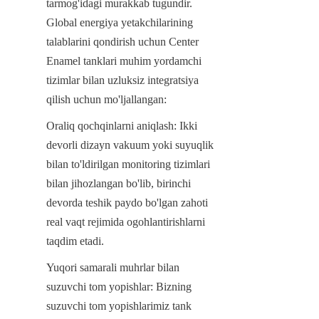
tarmog'idagi murakkab tugundir. 
Global energiya yetakchilarining 
talablarini qondirish uchun Center 
Enamel tanklari muhim yordamchi 
tizimlar bilan uzluksiz integratsiya 
qilish uchun mo'ljallangan:
Oraliq qochqinlarni aniqlash: Ikki 
devorli dizayn vakuum yoki suyuqlik 
bilan to'ldirilgan monitoring tizimlari 
bilan jihozlangan bo'lib, birinchi 
devorda teshik paydo bo'lgan zahoti 
real vaqt rejimida ogohlantirishlarni 
taqdim etadi.
Yuqori samarali muhrlar bilan 
suzuvchi tom yopishlar: Bizning 
suzuvchi tom yopishlarimiz tank 