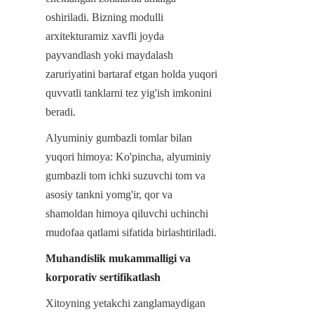
oshiriladi. Bizning modulli 
arxitekturamiz xavfli joyda 
payvandlash yoki maydalash 
zaruriyatini bartaraf etgan holda yuqori 
quvvatli tanklarni tez yig'ish imkonini 
beradi.
Alyuminiy gumbazli tomlar bilan 
yuqori himoya: Ko'pincha, alyuminiy 
gumbazli tom ichki suzuvchi tom va 
asosiy tankni yomg'ir, qor va 
shamoldan himoya qiluvchi uchinchi 
mudofaa qatlami sifatida birlashtiriladi.
Muhandislik mukammalligi va 
korporativ sertifikatlash
Xitoyning yetakchi zanglamaydigan 