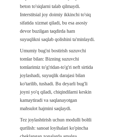
beton to'siqlarni talab qilmaydi. 
Interstitsial joy doimiy ikkinchi to'siq 
sifatida xizmat qiladi, bu esa asosiy 
devor buzilgan taqdirda ham 
suyuqlikni saqlab qolishini ta'minlaydi.
Umumiy bug'ni bostirish suzuvchi 
tomlar bilan: Bizning suzuvchi 
tomlarimiz to'g'ridan-to'g'ri neft sirtida 
joylashadi, suyuqlik darajasi bilan 
ko'tarilib, tushadi. Bu deyarli bug'li 
joyni yo'q qiladi, chiqindilarni keskin 
kamaytiradi va saqlanayotgan 
mahsulot hajmini saqlaydi.
Tez joylashtirish uchun modulli boltli 
qurilish: sanoat loyihalari ko'pincha 
cheklangan zonalarda amalga 