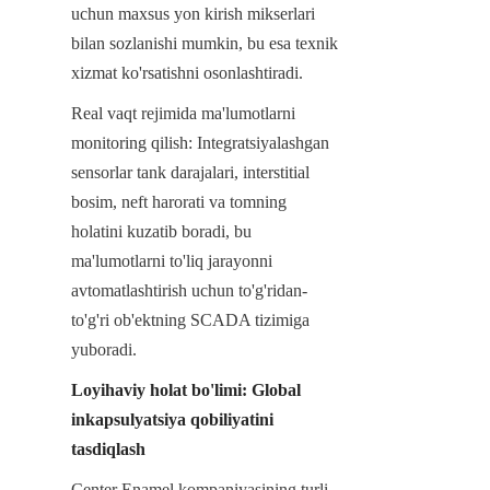
uchun maxsus yon kirish mikserlari 
bilan sozlanishi mumkin, bu esa texnik 
xizmat ko'rsatishni osonlashtiradi.
Real vaqt rejimida ma'lumotlarni 
monitoring qilish: Integratsiyalashgan 
sensorlar tank darajalari, interstitial 
bosim, neft harorati va tomning 
holatini kuzatib boradi, bu 
ma'lumotlarni to'liq jarayonni 
avtomatlashtirish uchun to'g'ridan-
to'g'ri ob'ektning SCADA tizimiga 
yuboradi.
Loyihaviy holat bo'limi: Global 
inkapsulyatsiya qobiliyatini 
tasdiqlash
Center Enamel kompaniyasining turli 