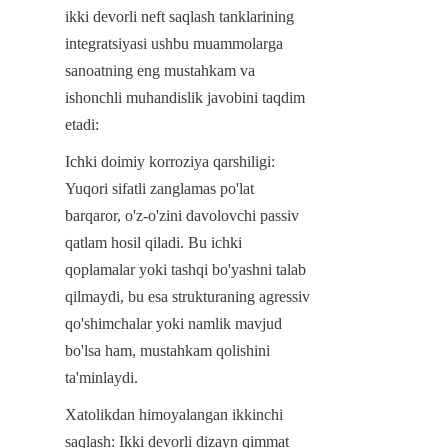
ikki devorli neft saqlash tanklarining 
integratsiyasi ushbu muammolarga 
sanoatning eng mustahkam va 
ishonchli muhandislik javobini taqdim 
etadi:
Ichki doimiy korroziya qarshiligi: 
Yuqori sifatli zanglamas po'lat 
barqaror, o'z-o'zini davolovchi passiv 
qatlam hosil qiladi. Bu ichki 
qoplamalar yoki tashqi bo'yashni talab 
qilmaydi, bu esa strukturaning agressiv 
qo'shimchalar yoki namlik mavjud 
bo'lsa ham, mustahkam qolishini 
ta'minlaydi.
Xatolikdan himoyalangan ikkinchi 
saqlash: Ikki devorli dizayn qimmat 