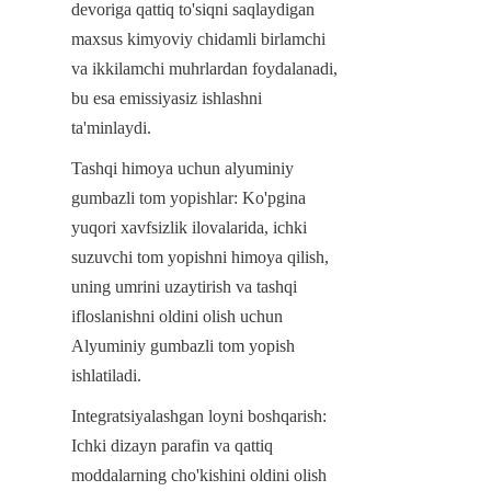
devoriga qattiq to'siqni saqlaydigan 
maxsus kimyoviy chidamli birlamchi 
va ikkilamchi muhrlardan foydalanadi, 
bu esa emissiyasiz ishlashni 
ta'minlaydi.
Tashqi himoya uchun alyuminiy 
gumbazli tom yopishlar: Ko'pgina 
yuqori xavfsizlik ilovalarida, ichki 
suzuvchi tom yopishni himoya qilish, 
uning umrini uzaytirish va tashqi 
ifloslanishni oldini olish uchun 
Alyuminiy gumbazli tom yopish 
ishlatiladi.
Integratsiyalashgan loyni boshqarish: 
Ichki dizayn parafin va qattiq 
moddalarning cho'kishini oldini olish 