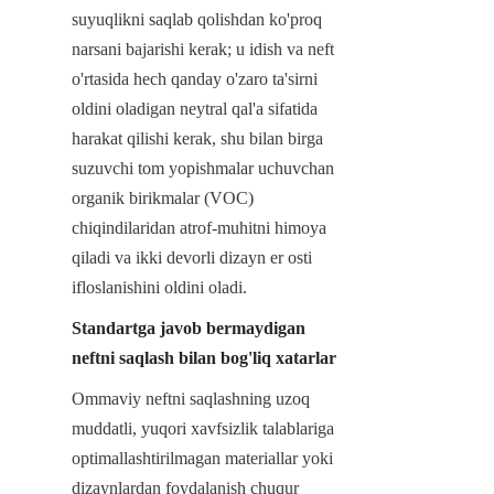
suyuqlikni saqlab qolishdan ko'proq 
narsani bajarishi kerak; u idish va neft 
o'rtasida hech qanday o'zaro ta'sirni 
oldini oladigan neytral qal'a sifatida 
harakat qilishi kerak, shu bilan birga 
suzuvchi tom yopishmalar uchuvchan 
organik birikmalar (VOC) 
chiqindilaridan atrof-muhitni himoya 
qiladi va ikki devorli dizayn er osti 
ifloslanishini oldini oladi.
Standartga javob bermaydigan 
neftni saqlash bilan bog'liq xatarlar
Ommaviy neftni saqlashning uzoq 
muddatli, yuqori xavfsizlik talablariga 
optimallashtirilmagan materiallar yoki 
dizaynlardan foydalanish chuqur 