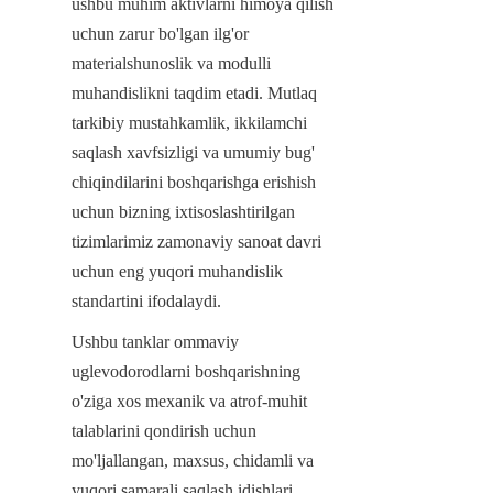
ushbu muhim aktivlarni himoya qilish 
uchun zarur bo'lgan ilg'or 
materialshunoslik va modulli 
muhandislikni taqdim etadi. Mutlaq 
tarkibiy mustahkamlik, ikkilamchi 
saqlash xavfsizligi va umumiy bug' 
chiqindilarini boshqarishga erishish 
uchun bizning ixtisoslashtirilgan 
tizimlarimiz zamonaviy sanoat davri 
uchun eng yuqori muhandislik 
standartini ifodalaydi.
Ushbu tanklar ommaviy 
uglevodorodlarni boshqarishning 
o'ziga xos mexanik va atrof-muhit 
talablarini qondirish uchun 
mo'ljallangan, maxsus, chidamli va 
yuqori samarali saqlash idishlari 