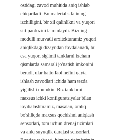
ostidagi zavod muhitida aniq ishlab 
chiqariladi. Bu material sifatining 
izchilligini, bir xil qalinlikni va yuqori 
sirt pardozini ta'minlaydi. Bizning 
modulli murvatli arxitekturamiz yuqori 
aniqlikdagi dizayndan foydalanadi, bu 
esa yuqori sig'imli tanklarni ixcham 
qismlarda samarali jo'natish imkonini 
beradi, ular hatto faol neftni qayta 
ishlash zavodlari ichida ham tezda 
yig'ilishi mumkin. Biz tanklarni 
maxsus ichki konfiguratsiyalar bilan 
loyihalashtiramiz, masalan, oraliq 
bo'shliqda maxsus qochishni aniqlash 
sensorlari, tom uchun drenaj tizimlari 
va aniq suyuqlik darajasi sensorlari. 