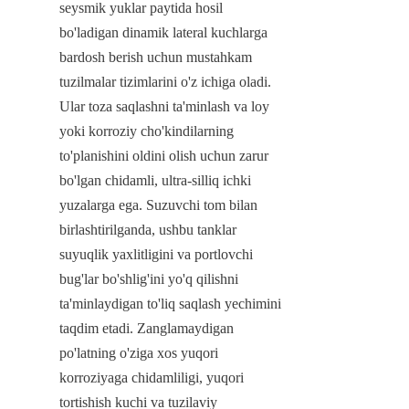
seysmik yuklar paytida hosil 
bo'ladigan dinamik lateral kuchlarga 
bardosh berish uchun mustahkam 
tuzilmalar tizimlarini o'z ichiga oladi. 
Ular toza saqlashni ta'minlash va loy 
yoki korroziy cho'kindilarning 
to'planishini oldini olish uchun zarur 
bo'lgan chidamli, ultra-silliq ichki 
yuzalarga ega. Suzuvchi tom bilan 
birlashtirilganda, ushbu tanklar 
suyuqlik yaxlitligini va portlovchi 
bug'lar bo'shlig'ini yo'q qilishni 
ta'minlaydigan to'liq saqlash yechimini 
taqdim etadi. Zanglamaydigan 
po'latning o'ziga xos yuqori 
korroziyaga chidamliligi, yuqori 
tortishish kuchi va tuzilaviy 