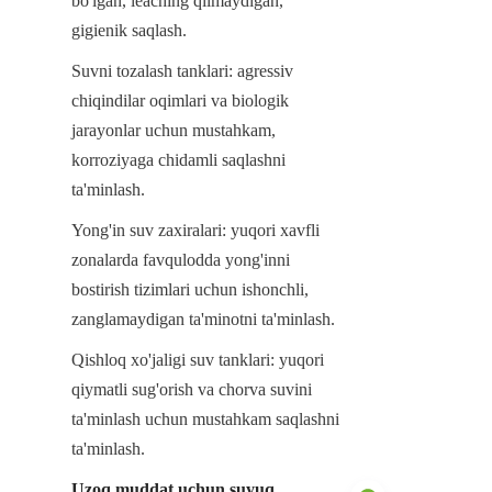
bo'lgan, leaching qilmaydigan, 
gigienik saqlash.
Suvni tozalash tanklari: agressiv 
chiqindilar oqimlari va biologik 
jarayonlar uchun mustahkam, 
korroziyaga chidamli saqlashni 
ta'minlash.
Yong'in suv zaxiralari: yuqori xavfli 
zonalarda favqulodda yong'inni 
bostirish tizimlari uchun ishonchli, 
zanglamaydigan ta'minotni ta'minlash.
Qishloq xo'jaligi suv tanklari: yuqori 
qiymatli sug'orish va chorva suvini 
ta'minlash uchun mustahkam saqlashni 
ta'minlash.
Uzoq muddat uchun suyuq 