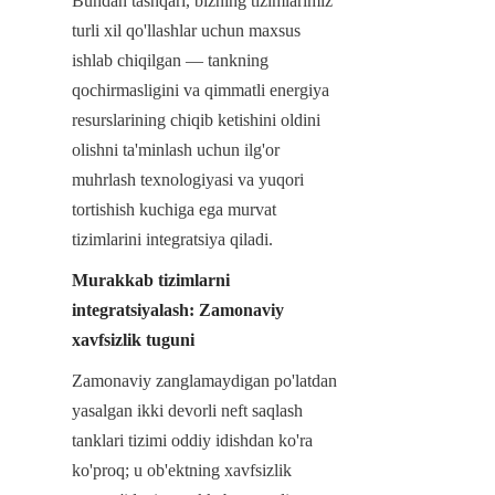
Bundan tashqari, bizning tizimlarimiz 
turli xil qo'llashlar uchun maxsus 
ishlab chiqilgan — tankning 
qochirmasligini va qimmatli energiya 
resurslarining chiqib ketishini oldini 
olishni ta'minlash uchun ilg'or 
muhrlash texnologiyasi va yuqori 
tortishish kuchiga ega murvat 
tizimlarini integratsiya qiladi.
Murakkab tizimlarni 
integratsiyalash: Zamonaviy 
xavfsizlik tuguni
Zamonaviy zanglamaydigan po'latdan 
yasalgan ikki devorli neft saqlash 
tanklari tizimi oddiy idishdan ko'ra 
ko'proq; u ob'ektning xavfsizlik 