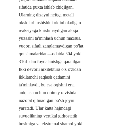
sifatida puxta ishlab chiqilgan. 
Ularning dizayni neftga metall 
oksidlari tushishini oldini oladigan 
reaksiyaga kirishmaydigan aloqa 
yuzasini ta'minlash uchun maxsus, 
yuqori sifatli zanglamaydigan po'lat 
qotishmalaridan—odatda 304 yoki 
316L dan foydalanishga qaratilgan. 
Ikki devorli arxitektura o'z-o'zidan 
ikkilamchi saqlash qatlamini 
ta'minlaydi, bu esa oqishni erta 
aniqlash uchun doimiy ravishda 
nazorat qilinadigan bo'sh joyni 
yaratadi. Ular katta hajmdagi 
suyuqlikning vertikal gidrostatik 
bosimiga va ekstremal shamol yoki 