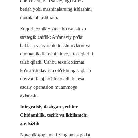
olib keladi, bu esa keyingi ishlov 
berish yoki mashinalarning ishlashini 
murakkablashtiradi.
Yuqori texnik xizmat ko'rsatish va 
strategik zaiflik: An'anaviy po'lat 
baklar tez-tez ichki tekshiruvlarni va 
qimmat ikkilamchi himoya to'siqlarini 
talab qiladi. Ushbu texnik xizmat 
ko'rsatish davrida ob'ektning saqlash 
quvvati falaj bo'lib qoladi, bu esa 
asosiy operatsion muammoga 
aylanadi.
Integratsiyalashgan yechim: 
Chidamlilik, tezlik va ikkilamchi 
xavfsizlik
Naychik qoplamali zanglamas po'lat 