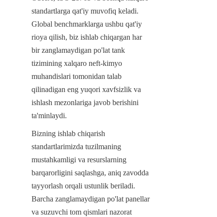
standartlarga qat'iy muvofiq keladi. 
Global benchmarklarga ushbu qat'iy 
rioya qilish, biz ishlab chiqargan har 
bir zanglamaydigan po'lat tank 
tizimining xalqaro neft-kimyo 
muhandislari tomonidan talab 
qilinadigan eng yuqori xavfsizlik va 
ishlash mezonlariga javob berishini 
ta'minlaydi.
Bizning ishlab chiqarish 
standartlarimizda tuzilmaning 
mustahkamligi va resurslarning 
barqarorligini saqlashga, aniq zavodda 
tayyorlash orqali ustunlik beriladi. 
Barcha zanglamaydigan po'lat panellar 
va suzuvchi tom qismlari nazorat 