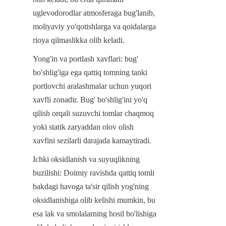
uglevodorodlar atmosferaga bug'lanib, 
moliyaviy yo'qotishlarga va qoidalarga 
rioya qilmaslikka olib keladi.
Yong'in va portlash xavflari: bug' 
bo'shlig'iga ega qattiq tomning tanki 
portlovchi aralashmalar uchun yuqori 
xavfli zonadir. Bug' bo'shlig'ini yo'q 
qilish orqali suzuvchi tomlar chaqmoq 
yoki statik zaryaddan olov olish 
xavfini sezilarli darajada kamaytiradi.
Ichki oksidlanish va suyuqlikning 
buzilishi: Doimiy ravishda qattiq tomli 
bakdagi havoga ta'sir qilish yog'ning 
oksidlanishiga olib kelishi mumkin, bu 
esa lak va smolalarning hosil bo'lishiga 