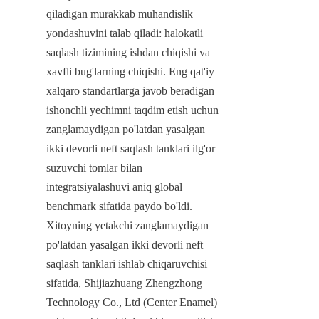
qiladigan murakkab muhandislik 
yondashuvini talab qiladi: halokatli 
saqlash tizimining ishdan chiqishi va 
xavfli bug'larning chiqishi. Eng qat'iy 
xalqaro standartlarga javob beradigan 
ishonchli yechimni taqdim etish uchun 
zanglamaydigan po'latdan yasalgan 
ikki devorli neft saqlash tanklari ilg'or 
suzuvchi tomlar bilan 
integratsiyalashuvi aniq global 
benchmark sifatida paydo bo'ldi. 
Xitoyning yetakchi zanglamaydigan 
po'latdan yasalgan ikki devorli neft 
saqlash tanklari ishlab chiqaruvchisi 
sifatida, Shijiazhuang Zhengzhong 
Technology Co., Ltd (Center Enamel) 