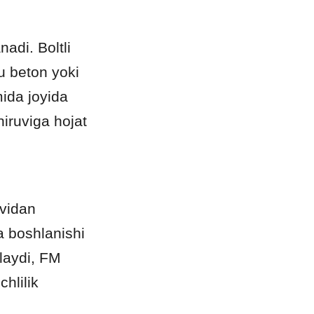
di. Boltli 
u beton yoki 
da joyida 
iruviga hojat 
vidan 
a boshlanishi 
laydi, FM 
lilik 