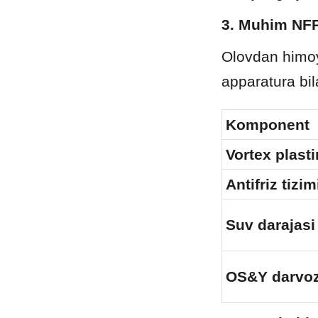
3. Muhim NFP
Olovdan himoy
apparatura bil
Komponent
Vortex plast
Antifriz tizim
Suv darajasi
OS&Y darvoz