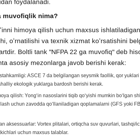
idan foydalanadi.
a muvofiqlik nima?
nni himoya qilish uchun maxsus ishlatiladigan 
shi, oʻrnatilishi va texnik xizmat koʻrsatishini belg
rtdir. Boltli tank "NFPA 22 ga muvofiq" deb hiso
hta asosiy mezonlarga javob berishi kerak:
tahkamligi: ASCE 7 da belgilangan seysmik faollik, qor yuklari v
halliy ekologik yuklarga bardosh berishi kerak.
ya qilish: Yongʻin nasoslarini tiqib qoʻyishi mumkin boʻlgan shk
inlash uchun zavodda qoʻllaniladigan qoplamalarni (GFS yoki FB
an aksessuarlar: Vortex plitalari, ortiqcha suv quvurlari, tashqi/ic
tkichlari uchun maxsus talablar.