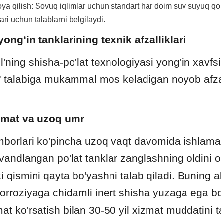
 qilish: Sovuq iqlimlar uchun standart har doim suv suyuq qoli
ari uchun talablarni belgilaydi.
yongʻin tanklarining texnik afzalliklari
ning shisha-po'lat texnologiyasi yong'in xavfsiz
" talabiga mukammal mos keladigan noyob afzall
izmat va uzoq umr
borlari ko'pincha uzoq vaqt davomida ishlamay 
andlangan po'lat tanklar zanglashning oldini ol
i qismini qayta bo'yashni talab qiladi. Buning ak
orroziyaga chidamli inert shisha yuzaga ega bo'l
at ko'rsatish bilan 30-50 yil xizmat muddatini ta