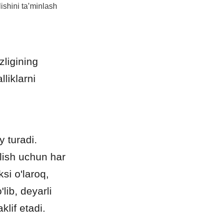
shini taʼminlash 
ligining 
iklarni 
turadi. 
ish uchun har 
si o'laroq, 
ib, deyarli 
klif etadi.