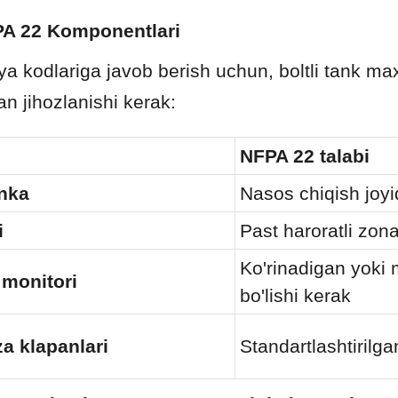
A 22 Komponentlari
a kodlariga javob berish uchun, boltli tank ma
an jihozlanishi kerak:
NFPA 22 talabi
inka
Nasos chiqish joyi
i
Past haroratli zona
Ko'rinadigan yoki
 monitori
bo'lishi kerak
a klapanlari
Standartlashtirilga