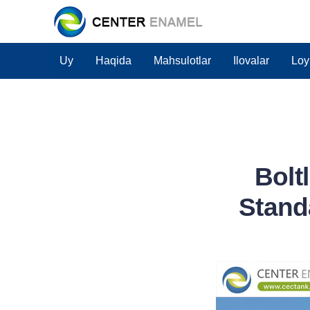
Uy
Haqida
Mahsulotlar
Ilovalar
Loy
Bolt
Stand