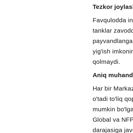
Tezkor joylas
Favqulodda inf
tanklar zavodd
payvandlangan
yig'ish imkoni
qolmaydi.
Aniq muhandi
Har bir Markaz
o'tadi to'liq q
mumkin bo'lgan
Global va NFPA
darajasiga jav