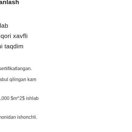
anlash 
lab 
ri xavfli 
i taqdim 
ertifikatlangan.
bul qilingan kam 
0,000 $m^2$ ishlab 
monidan ishonchli.