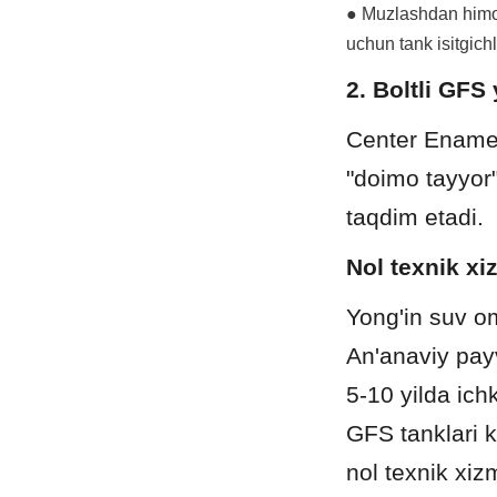
● Muzlashdan himoya
uchun tank isitgichl
2. Boltli GFS 
Center Enamel'
"doimo tayyor
taqdim etadi.
Nol texnik x
Yong'in suv om
An'anaviy payv
5-10 yilda ichk
GFS tanklari k
nol texnik xizm