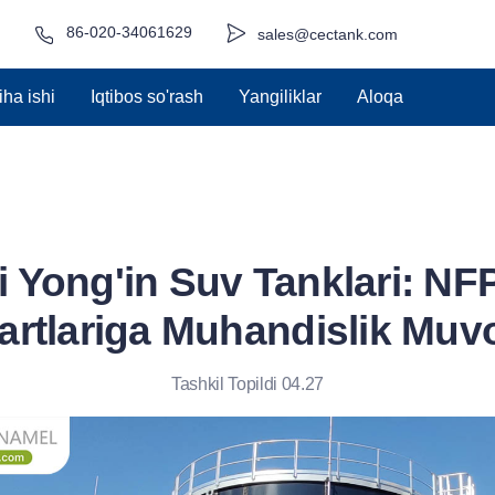
86-020-34061629
sales@cectank.com
iha ishi
Iqtibos so'rash
Yangiliklar
Aloqa
li Yong'in Suv Tanklari: NF
artlariga Muhandislik Muvof
Tashkil Topildi 04.27