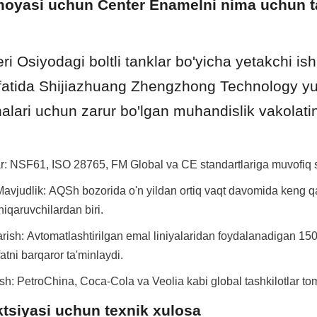
imoyasi uchun Center Enamelni nima uchun t
ri Osiyodagi boltli tanklar bo'yicha yetakchi ish
fatida Shijiazhuang Zhengzhong Technology yuqo
ihalari uchun zarur bo'lgan muhandislik vakolatin
lar: NSF61, ISO 28765, FM Global va CE standartlariga muvofiq s
vjudlik: AQSh bozorida o'n yildan ortiq vaqt davomida keng qa
hiqaruvchilardan biri.
arish: Avtomatlashtirilgan emal liniyalaridan foydalanadigan 15
atni barqaror ta'minlaydi.
sh: PetroChina, Coca-Cola va Veolia kabi global tashkilotlar to
ktsiyasi uchun texnik xulosa