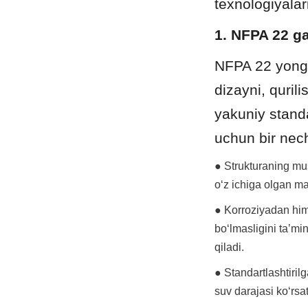
texnologiyalar
1. NFPA 22 g
NFPA 22 yongʻi
dizayni, qurili
yakuniy standa
uchun bir nec
● Strukturaning mus
oʻz ichiga olgan ma
● Korroziyadan himo
boʻlmasligini taʼm
qiladi.
● Standartlashtirilg
suv darajasi koʻrsa