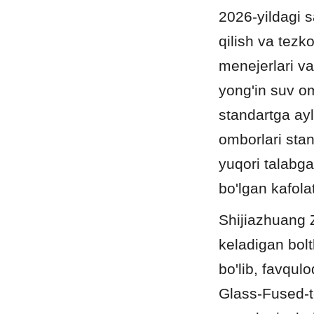
2026-yildagi s
qilish va tezko
menejerlari va
yong'in suv om
standartga ay
omborlari stan
yuqori talabga
bo'lgan kafola
Shijiazhuang
keladigan bolt
bo'lib, favqul
Glass-Fused-t