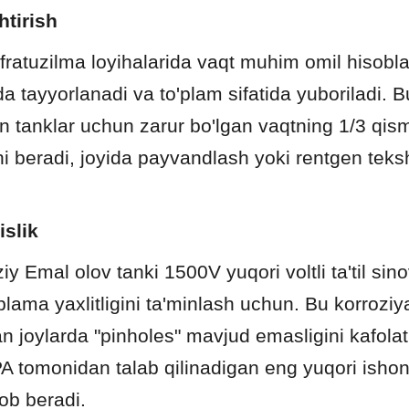
htirish
ratuzilma loyihalarida vaqt muhim omil hisoblana
a tayyorlanadi va to'plam sifatida yuboriladi. B
 tanklar uchun zarur bo'lgan vaqtning 1/3 qismi
ni beradi, joyida payvandlash yoki rentgen teksh
slik
iy Emal olov tanki 1500V yuqori voltli ta'til sino
oplama yaxlitligini ta'minlash uchun. Bu korroziy
 joylarda "pinholes" mavjud emasligini kafolat
 tomonidan talab qilinadigan eng yuqori ishonch
ob beradi.