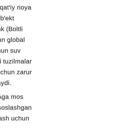
at'iy rioya 
b'ekt 
(Boltli 
n global 
un suv 
 tuzilmalar 
uchun zarur 
ydi.
Aga mos 
isoslashgan 
lash uchun 