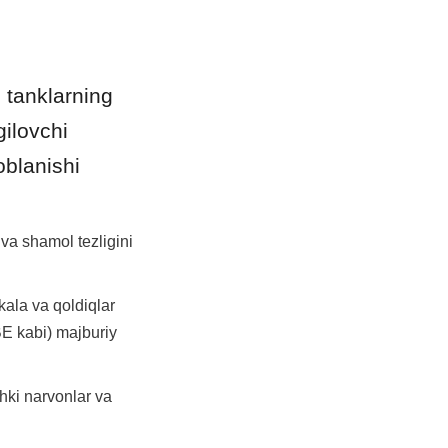
tanklarning 
ilovchi 
blanishi 
a shamol tezligini 
ala va qoldiqlar 
E kabi) majburiy 
hki narvonlar va 