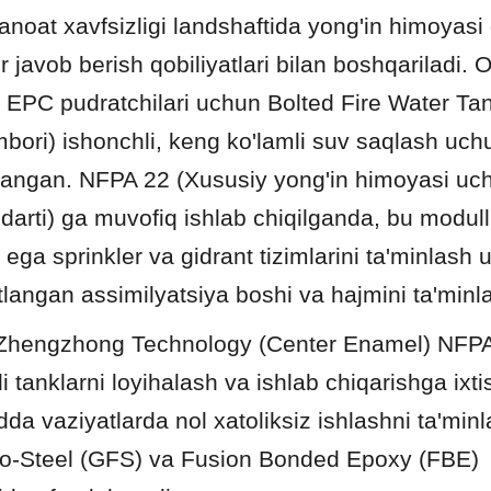
anoat xavfsizligi landshaftida yong'in himoyasi q
r javob berish qobiliyatlari bilan boshqariladi. O
 EPC pudratchilari uchun Bolted Fire Water Tank 
bori) ishonchli, keng ko'lamli suv saqlash uchu
langan. NFPA 22 (Xususiy yong'in himoyasi uch
darti) ga muvofiq ishlab chiqilganda, bu modulli
 ega sprinkler va gidrant tizimlarini ta'minlash 
tlangan assimilyatsiya boshi va hajmini ta'minla
 Zhengzhong Technology (Center Enamel) NFP
li tanklarni loyihalash va ishlab chiqarishga ixt
odda vaziyatlarda nol xatoliksiz ishlashni ta'min
o-Steel (GFS) va Fusion Bonded Epoxy (FBE) 