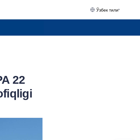
Ўзбек тили
PA 22
iqligi