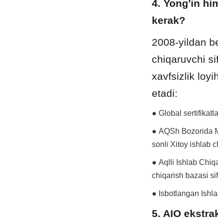
4. Yong'in h
kerak?
2008-yildan be
chiqaruvchi si
xavfsizlik loy
etadi:
● Global sertifikat
● AQSh Bozorida Ma
sonli Xitoy ishlab c
● Aqlli Ishlab Chiq
chiqarish bazasi sif
● Isbotlangan Ishla
5. AIO ekstra