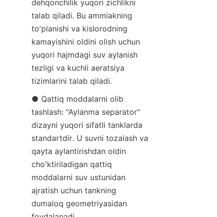
dehqonchilik yuqori zichlikni 
talab qiladi. Bu ammiakning 
to'planishi va kislorodning 
kamayishini oldini olish uchun 
yuqori hajmdagi suv aylanish 
tezligi va kuchli aeratsiya 
tizimlarini talab qiladi.
● Qattiq moddalarni olib 
tashlash: "Aylanma separator" 
dizayni yuqori sifatli tanklarda 
standartdir. U suvni tozalash va 
qayta aylantirishdan oldin 
cho'ktiriladigan qattiq 
moddalarni suv ustunidan 
ajratish uchun tankning 
dumaloq geometriyasidan 
foydalanadi.