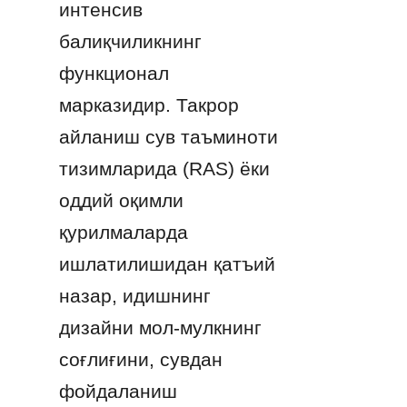
интенсив 
балиқчиликнинг 
функционал 
марказидир. Такрор 
айланиш сув таъминоти 
тизимларида (RAS) ёки 
оддий оқимли 
қурилмаларда 
ишлатилишидан қатъий 
назар, идишнинг 
дизайни мол-мулкнинг 
соғлиғини, сувдан 
фойдаланиш 