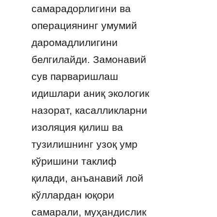
самарадорлигини ва 
операциянинг умумий 
даромадлилигини 
белгилайди. Замонавий 
сув парваришлаш 
идишлари аниқ экологик 
назорат, касалликларни 
изоляция қилиш ва 
тузилишнинг узоқ умр 
кўришини таклиф 
қилади, анъанавий лой 
кўллардан юқори 
самарали, муҳандислик 