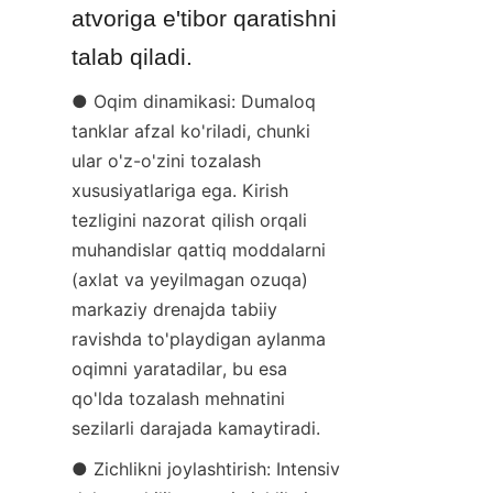
atvoriga e'tibor qaratishni 
talab qiladi.
● Oqim dinamikasi: Dumaloq 
tanklar afzal ko'riladi, chunki 
ular o'z-o'zini tozalash 
xususiyatlariga ega. Kirish 
tezligini nazorat qilish orqali 
muhandislar qattiq moddalarni 
(axlat va yeyilmagan ozuqa) 
markaziy drenajda tabiiy 
ravishda to'playdigan aylanma 
oqimni yaratadilar, bu esa 
qo'lda tozalash mehnatini 
sezilarli darajada kamaytiradi.
● Zichlikni joylashtirish: Intensiv 