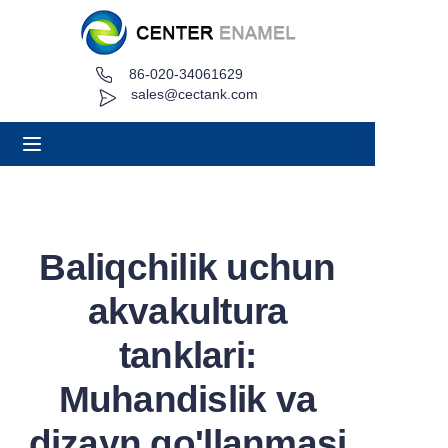
86-020-34061629
Uy
sales@cectank.com
Haqida
Mahsulotlar
Ilovalar
Baliqchilik uchun
Loyiha ishi
akvakultura
Iqtibos so'rash
tanklari:
Muhandislik va
Yangiliklar
dizayn qo'llanmasi
Aloqa