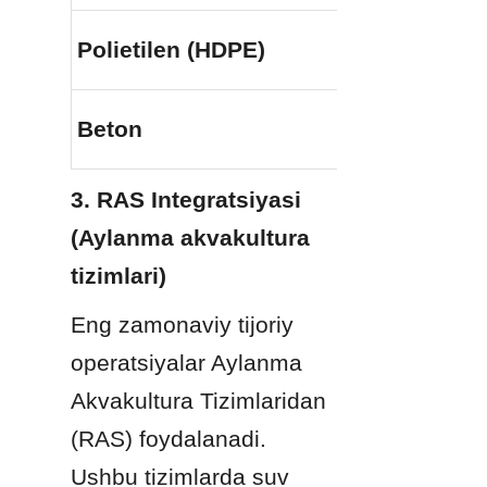
Polietilen (HDPE)
O'rtacha
Beton
Yuqori
3. RAS Integratsiyasi 
(Aylanma akvakultura 
tizimlari)
Eng zamonaviy tijoriy 
operatsiyalar Aylanma 
Akvakultura Tizimlaridan 
(RAS) foydalanadi. 
Ushbu tizimlarda suv 