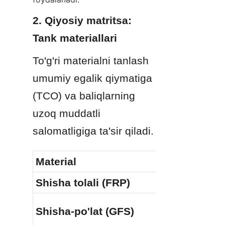
2. Qiyosiy matritsa: 
Tank materiallari
To'g'ri materialni tanlash 
umumiy egalik qiymatiga 
(TCO) va baliqlarning 
uzoq muddatli 
salomatligiga ta'sir qiladi.
Material
Chidamlilik
Shisha tolali (FRP)
Yuqori
Shisha-po'lat (GFS)
Juda yuqori