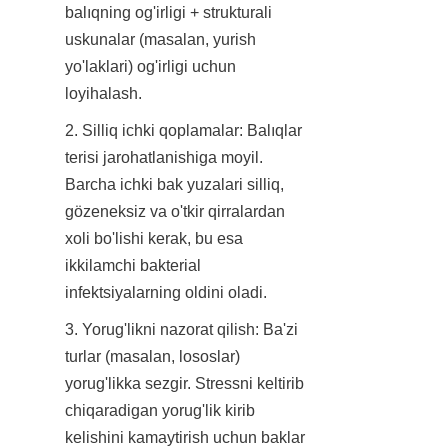
balıqning og'irligi + strukturali 
uskunalar (masalan, yurish 
yo'laklari) og'irligi uchun 
loyihalash.
2. Silliq ichki qoplamalar: Balıqlar 
terisi jarohatlanishiga moyil. 
Barcha ichki bak yuzalari silliq, 
gözeneksiz va o'tkir qirralardan 
xoli bo'lishi kerak, bu esa 
ikkilamchi bakterial 
infektsiyalarning oldini oladi.
3. Yorug'likni nazorat qilish: Ba'zi 
turlar (masalan, lososlar) 
yorug'likka sezgir. Stressni keltirib 
chiqaradigan yorug'lik kirib 
kelishini kamaytirish uchun baklar 