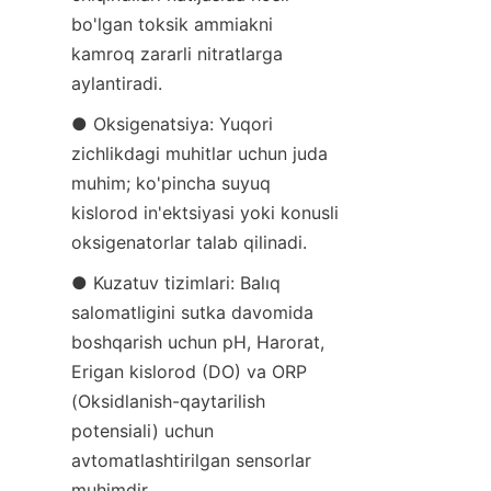
bo'lgan toksik ammiakni 
kamroq zararli nitratlarga 
aylantiradi.
● Oksigenatsiya: Yuqori 
zichlikdagi muhitlar uchun juda 
muhim; ko'pincha suyuq 
kislorod in'ektsiyasi yoki konusli 
oksigenatorlar talab qilinadi.
● Kuzatuv tizimlari: Balıq 
salomatligini sutka davomida 
boshqarish uchun pH, Harorat, 
Erigan kislorod (DO) va ORP 
(Oksidlanish-qaytarilish 
potensiali) uchun 
avtomatlashtirilgan sensorlar 
muhimdir.