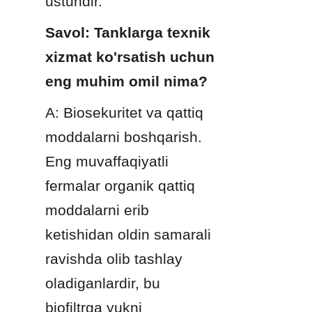
ustundir.
Savol: Tanklarga texnik 
xizmat ko'rsatish uchun 
eng muhim omil nima?
A: Biosekuritеt va qattiq 
moddalarni boshqarish. 
Eng muvaffaqiyatli 
fermalar organik qattiq 
moddalarni erib 
ketishidan oldin samarali 
ravishda olib tashlay 
oladiganlardir, bu 
biofiltrga yukni 