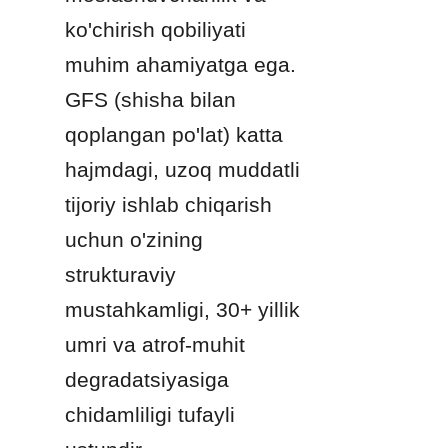
ko'chirish qobiliyati 
muhim ahamiyatga ega. 
GFS (shisha bilan 
qoplangan po'lat) katta 
hajmdagi, uzoq muddatli 
tijoriy ishlab chiqarish 
uchun o'zining 
strukturaviy 
mustahkamligi, 30+ yillik 
umri va atrof-muhit 
degradatsiyasiga 
chidamliligi tufayli 