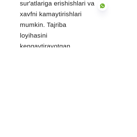
sur'atlariga erishishlari va 
xavfni kamaytirishlari 
mumkin. Tajriba 
loyihasini 
UZ
kengaytirayotgan 
bo'lasizmi yoki yirik tijorat 
ob'ektini 
loyihalashtirayotgan 
bo'lasizmi, muhandislikka 
ega tank echimlariga 
ustunlik berish sizning 
operatsiyangiz 
raqobatbardosh, 