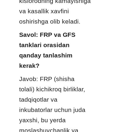
kislorodning kamayishiga 
va kasallik xavfini 
oshirishga olib keladi.
Savol: FRP va GFS 
tanklari orasidan 
qanday tanlashim 
kerak?
Javob: FRP (shisha 
tolali) kichikroq birliklar, 
tadqiqotlar va 
inkubatorlar uchun juda 
yaxshi, bu yerda 
moslashuvchanlik va 