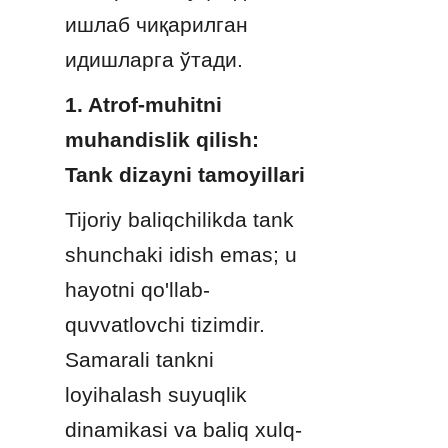
ишлаб чиқарилган 
идишларга ўтади.
1. Atrof-muhitni 
muhandislik qilish: 
Tank dizayni tamoyillari
Tijoriy baliqchilikda tank 
shunchaki idish emas; u 
hayotni qo'llab-
quvvatlovchi tizimdir. 
Samarali tankni 
loyihalash suyuqlik 
dinamikasi va baliq xulq-