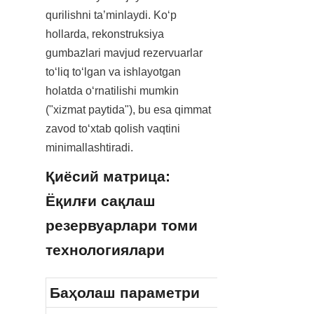
qurilishni ta’minlaydi. Ko‘p 
hollarda, rekonstruksiya 
gumbazlari mavjud rezervuarlar 
to‘liq to‘lgan va ishlayotgan 
holatda o‘rnatilishi mumkin 
("xizmat paytida"), bu esa qimmat 
zavod to‘xtab qolish vaqtini 
minimallashtiradi.
Қиёсий матрица: 
Ёқилғи сақлаш 
резервуарлари томи 
технологиялари
Баҳолаш параметри