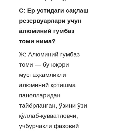
С: Ер устидаги сақлаш 
резервуарлари учун 
алюминий гумбаз 
томи нима?
Ж: Алюминий гумбаз 
томи — бу юқори 
мустаҳкамликли 
алюминий қотишма 
панелларидан 
тайёрланган, ўзини ўзи 
қўллаб-қувватловчи, 
учбурчакли фазовий 