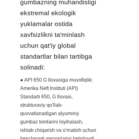
gumbazning muhandisligi 
ekstremal ekologik 
yuklamalar ostida 
xavfsizlikni ta'minlash 
uchun qat'iy global 
standartlar bilan tartibga 
solinadi:
● API 650 G Ilovasiga muvofiqlik: 
Amerika Neft Instituti (API) 
Standarti 650, G Ilovasi, 
strukturaviy qo'llab-
quvvatlanadigan alyuminiy 
gumbaz tomlarini loyihalash, 
ishlab chiqarish va o'rnatish uchun 
benchmark mezonlarini belgilaydi. 