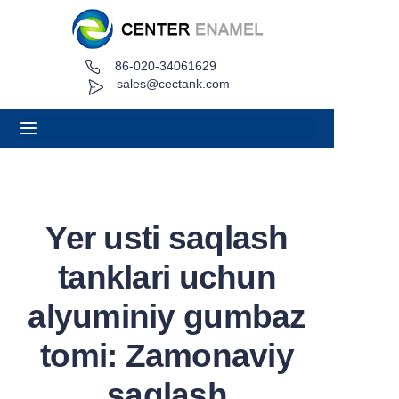
86-020-34061629
Uy
sales@cectank.com
Haqida
Mahsulotlar
Ilovalar
Yer usti saqlash
Loyiha ishi
tanklari uchun
Iqtibos so'rash
alyuminiy gumbaz
tomi: Zamonaviy
Yangiliklar
saqlash
Aloqa