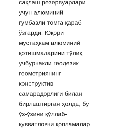
сақлаш резервуарлари 
учун алюминий 
гумбазли томга қараб 
ўзгарди. Юқори 
мустаҳкам алюминий 
қотишмаларини тўлиқ 
учбурчакли геодезик 
геометриянинг 
конструктив 
самарадорлиги билан 
бирлаштирган ҳолда, бу 
ўз-ўзини қўллаб-
қувватловчи қопламалар 