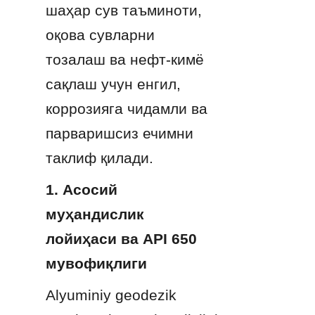
шаҳар сув таъминоти, 
оқова сувларни 
тозалаш ва нефт-кимё 
сақлаш учун енгил, 
коррозияга чидамли ва 
парваришсиз ечимни 
таклиф қилади.
1. Асосий 
муҳандислик 
лойиҳаси ва API 650 
мувофиқлиги
Alyuminiy geodezik 