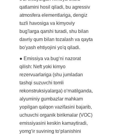
qatlamini hosil qiladi, bu agressiv 
atmosfera elementlariga, dengiz 
tuzli havosiga va kimyoviy 
bug'larga qarshi turadi, shu bilan 
davriy qum bilan tozalash va qayta 
bo'yash ehtiyojini yo'q qiladi.
● Emissiya va bug‘ni nazorat 
qilish: Neft yoki kimyo 
rezervuarlariga (shu jumladan 
tashqi suzuvchi tomli 
rekonstruksiyalarga) o‘rnatilganda, 
alyuminiy gumbazlar mahkam 
yopilgan qalqon vazifasini bajarib, 
uchuvchi organik birikmalar (VOC) 
emissiyasini keskin kamaytiradi, 
yomg‘ir suvining to‘planishini 