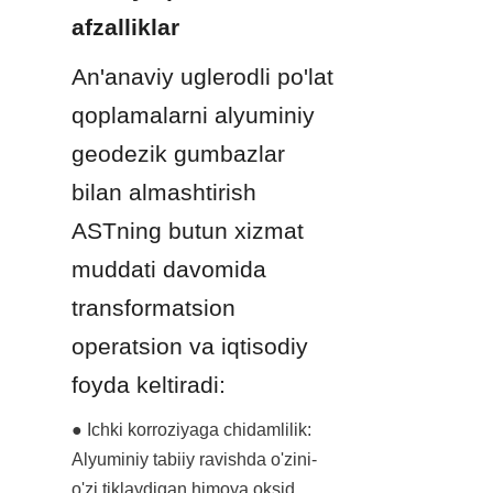
afzalliklar
An'anaviy uglerodli po'lat 
qoplamalarni alyuminiy 
geodezik gumbazlar 
bilan almashtirish 
ASTning butun xizmat 
muddati davomida 
transformatsion 
operatsion va iqtisodiy 
foyda keltiradi:
● Ichki korroziyaga chidamlilik: 
Alyuminiy tabiiy ravishda o'zini-
o'zi tiklaydigan himoya oksid 