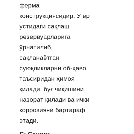
ферма 
конструкциясидир. У ер 
устидаги сақлаш 
резервуарларига 
ўрнатилиб, 
сақланаётган 
суюқликларни об-ҳаво 
таъсиридан ҳимоя 
қилади, буғ чиқишини 
назорат қилади ва ички 
коррозияни бартараф 
этади.
С: Саноат 