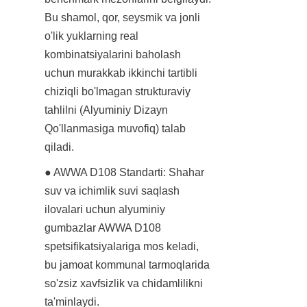
Bu shamol, qor, seysmik va jonli 
o'lik yuklarning real 
kombinatsiyalarini baholash 
uchun murakkab ikkinchi tartibli 
chiziqli bo'lmagan strukturaviy 
tahlilni (Alyuminiy Dizayn 
Qo'llanmasiga muvofiq) talab 
qiladi.
● AWWA D108 Standarti: Shahar 
suv va ichimlik suvi saqlash 
ilovalari uchun alyuminiy 
gumbazlar AWWA D108 
spetsifikatsiyalariga mos keladi, 
bu jamoat kommunal tarmoqlarida 
so'zsiz xavfsizlik va chidamlilikni 
ta'minlaydi.