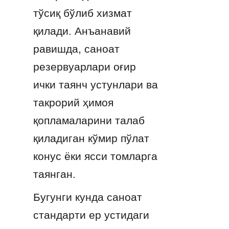
тўсиқ бўлиб хизмат 
қилади. Анъанавий 
равишда, саноат 
резервуарлари оғир 
ички таянч устунлари ва 
такрорий ҳимоя 
қопламаларини талаб 
қиладиган кўмир пўлат 
конус ёки ясси томларга 
таянган.
Бугунги кунда саноат 
стандарти ер устидаги 