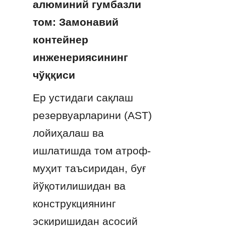
алюминий гумбазли 
том: Замонавий 
контейнер 
инженериясининг 
чўққиси
Ер устидаги сақлаш 
резервуарларини (AST) 
лойиҳалаш ва 
ишлатишда том атроф-
муҳит таъсиридан, буғ 
йўқотилишидан ва 
конструкциянинг 
эскиришидан асосий 