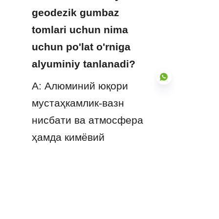
geodezik gumbaz 
tomlari uchun nima 
uchun po'lat o'rniga 
alyuminiy tanlanadi?
A: Алюминий юқори 
мустаҳкамлик-вазн 
нисбати ва атмосфера 
UZ
ҳамда кимёвий 
коррозияга табиий 
қаршиликни 
таъминлайди. Пўлатдан 
фарқли ўлароқ, у 