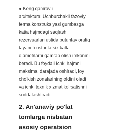
● Keng qamrovli 
arxitektura: Uchburchakli fazoviy 
ferma konstruksiyasi gumbazga 
katta hajmdagi saqlash 
rezervuarlari ustida butunlay oraliq 
tayanch ustunlarsiz katta 
diametrlarni qamrab olish imkonini 
beradi. Bu foydali ichki hajmni 
maksimal darajada oshiradi, loy 
cho'kish zonalarining oldini oladi 
va ichki texnik xizmat ko'rsatishni 
soddalashtiradi.
2. An'anaviy po'lat 
tomlarga nisbatan 
asosiy operatsion 