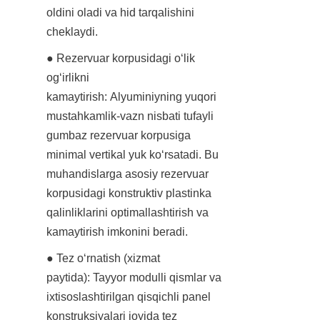
oldini oladi va hid tarqalishini 
cheklaydi.
● Rezervuar korpusidagi o‘lik 
og‘irlikni 
kamaytirish: Alyuminiyning yuqori 
mustahkamlik-vazn nisbati tufayli 
gumbaz rezervuar korpusiga 
minimal vertikal yuk ko‘rsatadi. Bu 
muhandislarga asosiy rezervuar 
korpusidagi konstruktiv plastinka 
qalinliklarini optimallashtirish va 
kamaytirish imkonini beradi.
● Tez o‘rnatish (xizmat 
paytida): Tayyor modulli qismlar va 
ixtisoslashtirilgan qisqichli panel 
konstruksiyalari joyida tez 