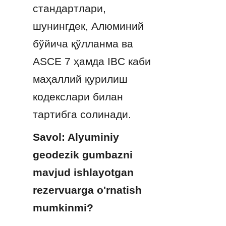
стандартлари, 
шунингдек, Алюминий 
бўйича қўлланма ва 
ASCE 7 ҳамда IBC каби 
маҳаллий қурилиш 
кодекслари билан 
тартибга солинади.
Savol: Alyuminiy 
geodezik gumbazni 
mavjud ishlayotgan 
rezervuarga o'rnatish 
mumkinmi?