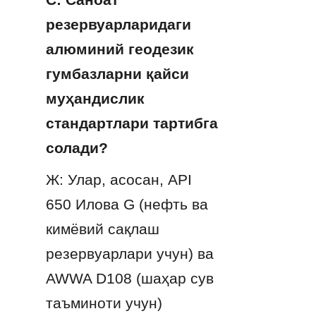
резервуарларидаги 
алюминий геодезик 
гумбазларни қайси 
муҳандислик 
стандартлари тартибга 
солади?
Ж: Улар, асосан, API 
650 Илова G (нефть ва 
кимёвий сақлаш 
резервуарлари учун) ва 
AWWA D108 (шаҳар сув 
таъминоти учун) 