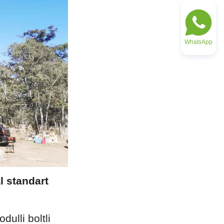
WhatsApp
l standart
lli boltli 