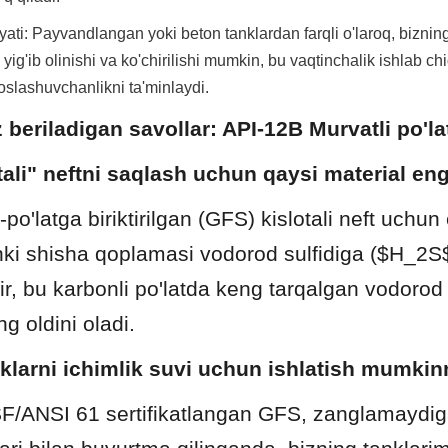
yati: Payvandlangan yoki beton tanklardan farqli o'laroq, bizning
yig'ib olinishi va ko'chirilishi mumkin, bu vaqtinchalik ishlab chiq
lashuvchanlikni ta'minlaydi.
z beriladigan savollar: API-12B Murvatli po'la
tali" neftni saqlash uchun qaysi material en
po'latga biriktirilgan (GFS) kislotali neft uchun
nki shisha qoplamasi vodorod sulfidiga ($H_2S$
dir, bu karbonli po'latda keng tarqalgan vodorod 
g oldini oladi.
klarni ichimlik suvi uchun ishlatish mumki
F/ANSI 61 sertifikatlangan GFS, zanglamaydigan