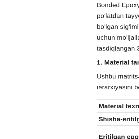
Bonded Epoxy (
po'latdan tay
bo'lgan sig'im
uchun mo'ljall
tasdiqlangan 3
1. Material t
Ushbu matritsa
ierarxiyasini b
Material tex
Shisha-eritil
Eritilgan ep