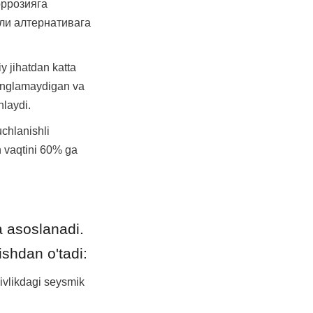
ррозияга 
ли алтернативага 
 jihatdan katta 
anglamaydigan va 
nlaydi.
chlanishli 
 vaqtini 60% ga 
 asoslanadi. 
shdan o'tadi:
vlikdagi seysmik 