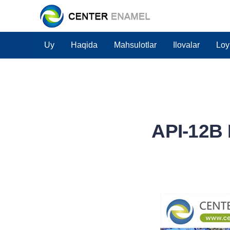
Uy
Haqida
Mahsulotlar
Ilovalar
Loy
API-12B B