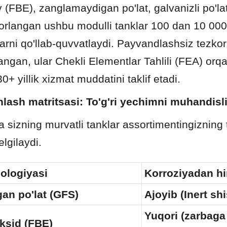
FBE), zanglamaydigan po'lat, galvanizli po'lat 
yorlangan ushbu modulli tanklar 100 dan 10 000
larni qo'llab-quvvatlaydi. Payvandlashsiz tezkor 
angan, ular Chekli Elementlar Tahlili (FEA) orqal
0+ yillik xizmat muddatini taklif etadi.
anlash matritsasi: To'g'ri yechimni muhandisli
 sizning murvatli tanklar assortimentingizning t
elgilaydi.
nologiyasi
Korroziyadan h
gan po'lat (GFS)
Ajoyib (Inert sh
Yuqori (zarbaga 
oksid (FBE)