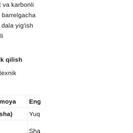
va karbonli 
 barrelgacha 
dala yig'ish 
i 
k qilish
exnik 
imoya
Eng yaxshi qo'llanilishi
isha)
Yuqori kislotali, H2S, Biogas, Chiqind
Shahar suvi, Quruq quyma, Neft