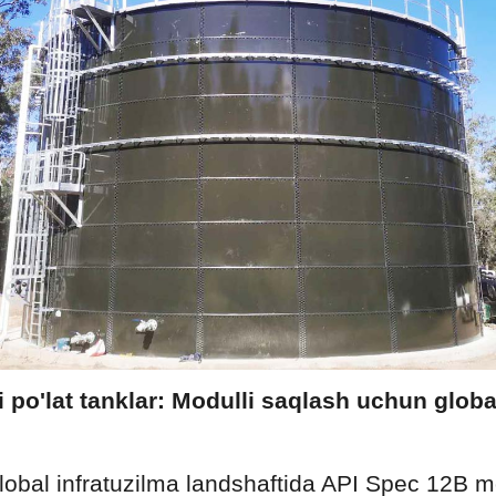
i po'lat tanklar: Modulli saqlash uchun globa
lobal infratuzilma landshaftida API Spec 12B modu