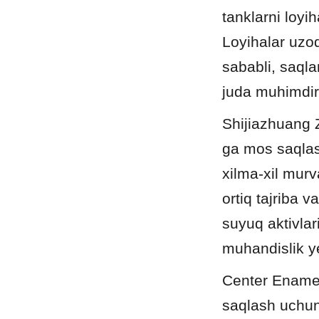
tanklarni loyi
Loyihalar uzoq 
sababli, saqla
juda muhimdir
Shijiazhuang 
ga mos saqlash
xilma-xil murva
ortiq tajriba 
suyuq aktivlar
muhandislik y
Center Enamel'
saqlash uchun 