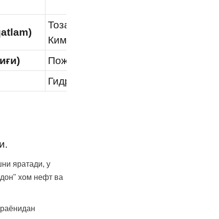
Тоза сув, Фармацевтика, Озиқ-овқат
qatlam)
Кимё
иғи)
Пожар суви, Суғориш, Тоза сув
Гидрокарбонлар, Саноат жараёнл
и.
ни яратади, у 
дон" хом нефт ва 
раёнидан 