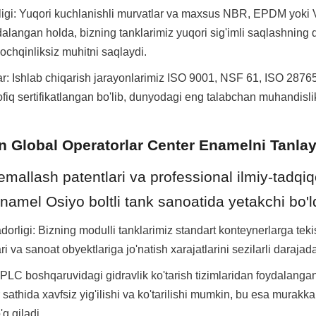
tligi: Yuqori kuchlanishli murvatlar va maxsus NBR, EPDM yoki V
dalangan holda, bizning tanklarimiz yuqori sig'imli saqlashning d
chqinliksiz muhitni saqlaydi.
lar: Ishlab chiqarish jarayonlarimiz ISO 9001, NSF 61, ISO 2876
fiq sertifikatlangan bo'lib, dunyodagi eng talabchan muhandislik
n Global Operatorlar Center Enamelni Tanlay
emallash patentlari va professional ilmiy-tadqiq
namel Osiyo boltli tank sanoatida yetakchi bo'ld
orligi: Bizning modulli tanklarimiz standart konteynerlarga teki
i va sanoat obyektlariga jo'natish xarajatlarini sezilarli darajad
 PLC boshqaruvidagi gidravlik ko'tarish tizimlaridan foydalangan 
 sathida xavfsiz yig'ilishi va ko'tarilishi mumkin, bu esa murakka
'q qiladi.