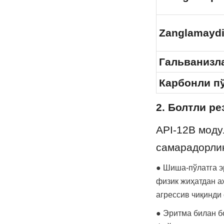
Zanglamaydig
Гальванизл
Карбонли пў
2. Болтли р
API-12B моду
самарадорлик
● Шиша-пўлатга эр
физик жиҳатдан а
агрессив чиқинди 
● Эритма билан б