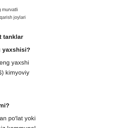
 murvatli 
arish joylari 
t tanklar
g yaxshisi?
 eng yaxshi 
) kimyoviy 
nmi?
 po'lat yoki 