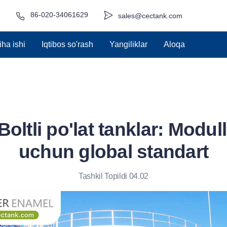
86-020-34061629
sales@cectank.com
iha ishi
Iqtibos so'rash
Yangiliklar
Aloqa
oltli po'lat tanklar: Modul
uchun global standart
Tashkil Topildi 04.02