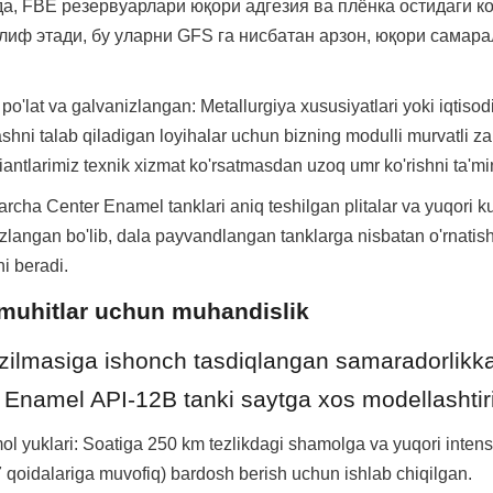
а, FBE резервуарлари юқори адгезия ва плёнка остидаги ко
лиф этади, бу уларни GFS га нисбатан арзон, юқори самара
'lat va galvanizlangan: Metallurgiya xususiyatlari yoki iqtisodiy
shni talab qiladigan loyihalar uchun bizning modulli murvatli z
antlarimiz texnik xizmat ko'rsatmasdan uzoq umr ko'rishni ta'mi
Barcha Center Enamel tanklari aniq teshilgan plitalar va yuqori ku
ozlangan bo'lib, dala payvandlangan tanklarga nisbatan o'rnatish
i beradi.
 muhitlar uchun muhandislik 
uzilmasiga ishonch tasdiqlangan samaradorlikka
 Enamel API-12B tanki saytga xos modellashtiri
l yuklari: Soatiga 250 km tezlikdagi shamolga va yuqori intensi
 qoidalariga muvofiq) bardosh berish uchun ishlab chiqilgan.