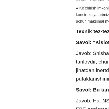
● Ko'chirish imkoni
konstruksiyalarimiz 
uchun maksimal mos
Texnik tez-te
Savol: "Kislo
Javob: Shisha-
tanlovdir, chu
jihatdan inert
pufaklanishinin
Savol: Bu tan
Javob: Ha. NS