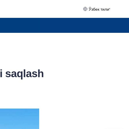
Ўзбек тили
li saqlash