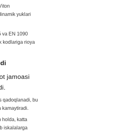
iton 
inamik yuklari 
5 va EN 1090 
 kodlariga rioya 
di
ot jamoasi 
i.
s qadoqlanadi, bu 
a kamaytiradi.
holda, katta 
b iskalalarga 