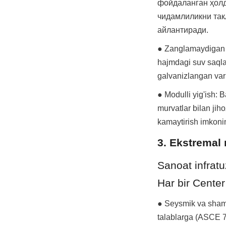
фойдаланган ҳолд
чидамлиликни так
айлантиради.
● Zanglamaydigan po
hajmdagi suv saqla
galvanizlangan vari
● Modulli yig'ish: 
murvatlar bilan jih
kamaytirish imkonin
3. Ekstremal
Sanoat infrat
Har bir Center
● Seysmik va shamo
talablarga (ASCE 7