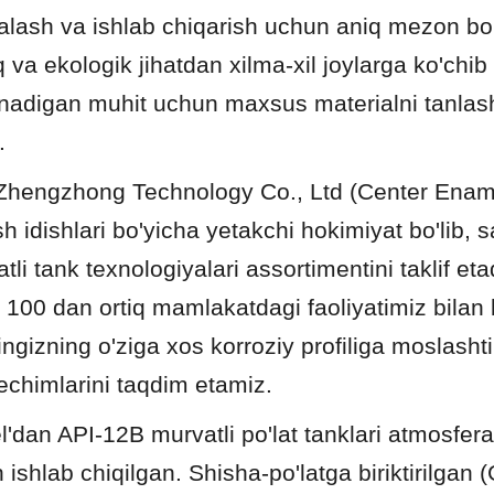
halash va ishlab chiqarish uchun aniq mezon bo'
va ekologik jihatdan xilma-xil joylarga ko'chib o
nadigan muhit uchun maxsus materialni tanlash 
.
Zhengzhong Technology Co., Ltd (Center Ename
 idishlari bo'yicha yetakchi hokimiyat bo'lib, 
tli tank texnologiyalari assortimentini taklif etad
va 100 dan ortiq mamlakatdagi faoliyatimiz bilan b
ingizning o'ziga xos korroziy profiliga moslashtir
echimlarini taqdim etamiz.
dan API-12B murvatli po'lat tanklari atmosfera
ishlab chiqilgan. Shisha-po'latga biriktirilgan 