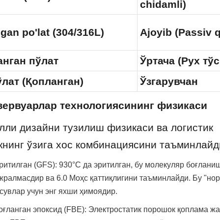
chidamli)
an po'lat (304/316L)
Ajoyib (Passiv 
анган пўлат
Ўртача (Рух тўс
лат (Қопланган)
Ўзгарувчан
езервуарлар технологиясининг физикаси
лли дизайни тузилиш физикаси ва логистик 
нинг ўзига хос комбинациясини таъминлайд
итилган (GFS): 930°C да эритилган, бу молекуляр боғланиш
жралмасдир ва 6.0 Моҳс қаттиқлигини таъминлайди. Бу "нор
сувлар учун энг яхши ҳимоядир.
оғланган эпоксид (FBE): Электростатик порошок қоплама жа