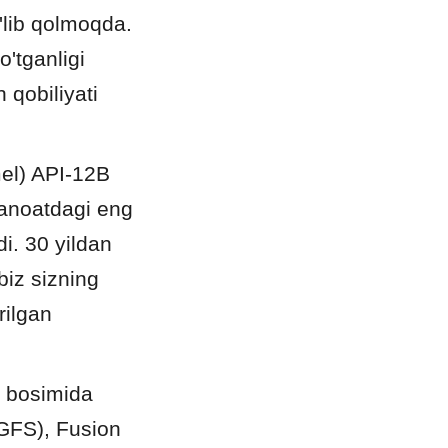
lib qolmoqda. 
'tganligi 
qobiliyati 
l) API-12B 
sanoatdagi eng 
i. 30 yildan 
iz sizning 
ilgan 
 bosimida 
(GFS), Fusion 