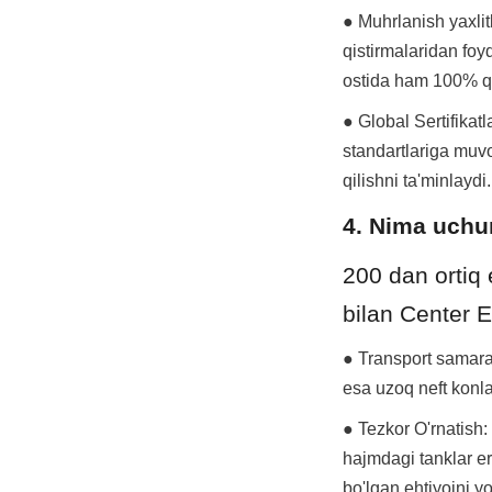
● Muhrlanish yaxli
qistirmalaridan foy
ostida ham 100% qo
● Global Sertifikat
standartlariga muvo
qilishni ta'minlaydi.
4. Nima uchu
200 dan ortiq 
bilan Center E
● Transport samarad
esa uzoq neft konlar
● Tezkor O'rnatish:
hajmdagi tanklar er
bo'lgan ehtiyojni yo