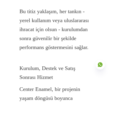
Bu titiz yaklaşım, her tankın - 
yerel kullanım veya uluslararası 
ihracat için olsun - kurulumdan 
sonra güvenilir bir şekilde 
performans göstermesini sağlar.
Kurulum, Destek ve Satış 
Sonrası Hizmet
Center Enamel, bir projenin 
TR
yaşam döngüsü boyunca 
kapsamlı destek sunar - üretimin 
ötesinde:
Profesyonel Kurulum Rehberliği