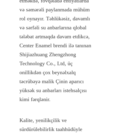
etməkdə, fövqəladə ehtiyatlarda 
və səmərəli paylanmada mühüm 
rol oynayır. Təhlükəsiz, davamlı 
və sərfəli su anbarlarına qlobal 
tələbat artmaqda davam etdikcə, 
Center Enamel brendi ilə tanınan 
Shijiazhuang Zhengzhong 
Technology Co., Ltd, üç 
onillikdən çox beynəlxalq 
təcrübəyə malik Çinin aparıcı 
yüksək su anbarları istehsalçısı 
kimi fərqlənir.
Kalite, yenilikçilik ve 
sürdürülebilirlik taahhüdüyle 