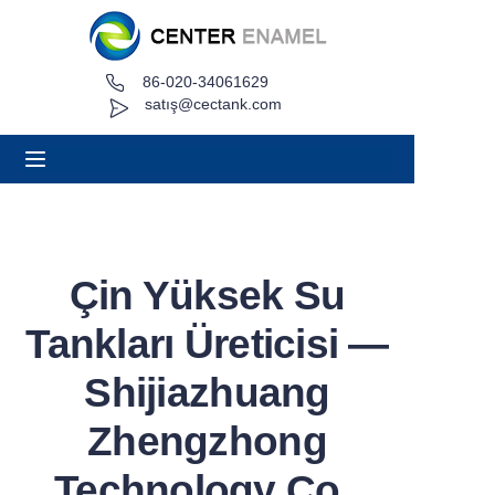
86-020-34061629
Ev
satış@cectank.com
Hakkında
Ürünler
Uygulamalar
Çin Yüksek Su
Proje Örneği
Tankları Üreticisi —
Teklif İsteyin
Shijiazhuang
Zhengzhong
Haberler
Technology Co.,
Temas etmek