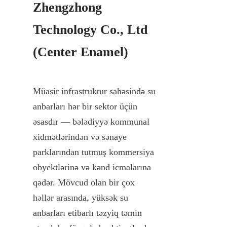
Zhengzhong 
Technology Co., Ltd 
(Center Enamel)
Müasir infrastruktur sahəsində su 
anbarları hər bir sektor üçün 
əsasdır — bələdiyyə kommunal 
xidmətlərindən və sənaye 
parklarından tutmuş kommersiya 
obyektlərinə və kənd icmalarına 
qədər. Mövcud olan bir çox 
həllər arasında, yüksək su 
anbarları etibarlı təzyiq təmin 