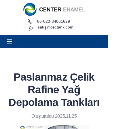
86-020-34061629
Ev
satış@cectank.com
Hakkında
Ürünler
Uygulamalar
Paslanmaz Çelik
Proje Örneği
Rafine Yağ
Teklif İsteyin
Depolama Tankları
Haberler
Oluşturuldu 2025.11.25
Temas etmek