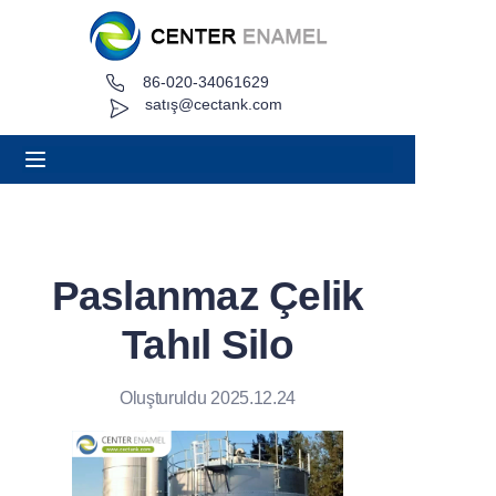
86-020-34061629
Ev
satış@cectank.com
Hakkında
Ürünler
Uygulamalar
Paslanmaz Çelik
Proje Örneği
Tahıl Silo
Teklif İsteyin
Oluşturuldu 2025.12.24
Haberler
Temas etmek