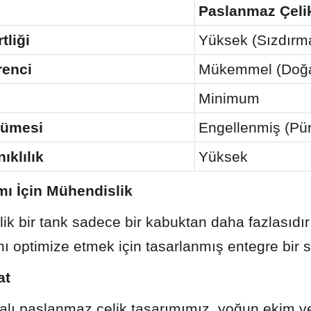
Paslanmaz Çelik
tliği
Yüksek (Sızdırm
renci
Mükemmel (Doğa
Minimum
yümesi
Engellenmiş (Pü
ıklılık
Yüksek
mı İçin Mühendislik
k bir tank sadece bir kabuktan daha fazlasıdır;
ı optimize etmek için tasarlanmış entegre bir s
at
talı paslanmaz çelik tasarımımız, yoğun ekim v