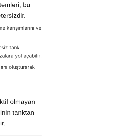
emleri, bu 
tersizdir.
e karışımlarını ve 
siz tank 
zalara yol açabilir.
anı oluşturarak 
ktif olmayan 
nin tanktan 
r.