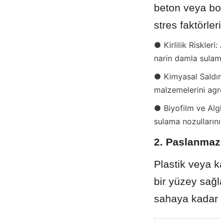
beton veya boy
stres faktörle
● Kirlilik Riskleri
narin damla sulama
● Kimyasal Saldırı:
malzemelerini agres
● Biyofilm ve Algl
sulama nozullarını 
2. Paslanmaz 
Plastik veya k
bir yüzey sağ
sahaya kadar t