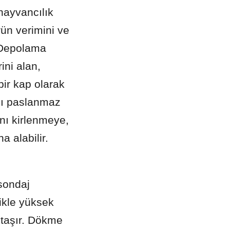
ayvancılık 
rün verimini ve 
 Depolama 
ni alan, 
ir kap olarak 
lı paslanmaz 
nı kirlenmeye, 
 alabilir.
sondaj 
ikle yüksek 
 taşır. Dökme 