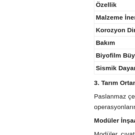
Özellik
Malzeme İner
Korozyon Di
Bakım
Biyofilm Bü
Sismik Dayan
3. Tarım Orta
Paslanmaz çeli
operasyonların
Modüler İnşa
Modüler, cıva