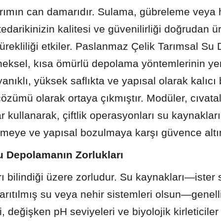
rımın can damarıdır. Sulama, gübreleme veya h
tedarikinizin kalitesi ve güvenilirliği doğrudan ü
rekliliği etkiler. Paslanmaz Çelik Tarımsal Su
neksel, kısa ömürlü depolama yöntemlerinin yeri
nıklı, yüksek saflıkta ve yapısal olarak kalıcı b
çözümü olarak ortaya çıkmıştır. Modüler, cıvata
ar kullanarak, çiftlik operasyonları su kaynakları
enmeye ve yapısal bozulmaya karşı güvence altına
u Depolamanın Zorlukları
ı bilindiği üzere zorludur. Su kaynakları—ister 
r arıtılmış su veya nehir sistemleri olsun—genell
, değişken pH seviyeleri ve biyolojik kirleticiler