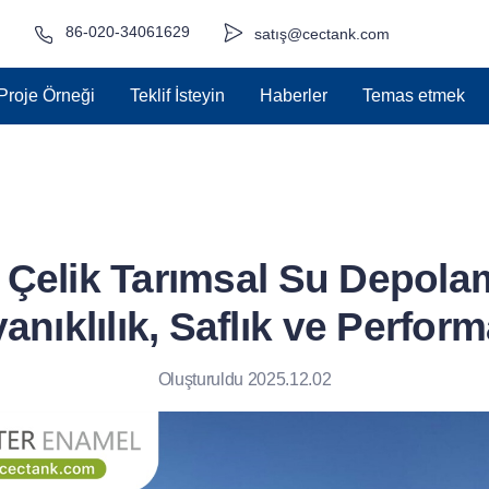
86-020-34061629
satış@cectank.com
Proje Örneği
Teklif İsteyin
Haberler
Temas etmek
Çelik Tarımsal Su Depolam
anıklılık, Saflık ve Perfor
Oluşturuldu 2025.12.02