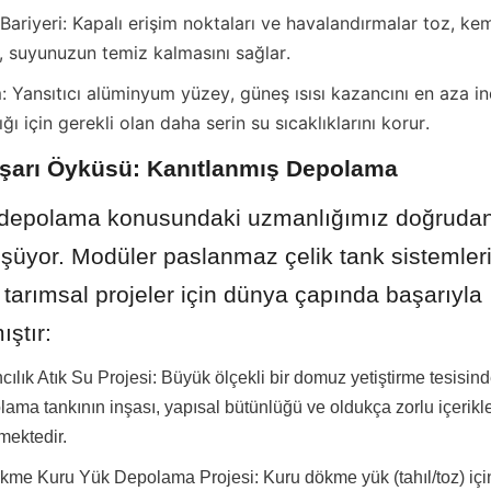
i Bariyeri: Kapalı erişim noktaları ve havalandırmalar toz, kem
r, suyunuzun temiz kalmasını sağlar.
Yansıtıcı alüminyum yüzey, güneş ısısı kazancını en aza indi
ğı için gerekli olan daha serin su sıcaklıklarını korur.
aşarı Öyküsü: Kanıtlanmış Depolama
 depolama konusundaki uzmanlığımız doğrudan 
üyor. Modüler paslanmaz çelik tank sistemlerimi
 tarımsal projeler için dünya çapında başarıyla 
ıştır:
ılık Atık Su Projesi: Büyük ölçekli bir domuz yetiştirme tesisinde
lama tankının inşası, yapısal bütünlüğü ve oldukça zorlu içerikle
mektedir.
ökme Kuru Yük Depolama Projesi: Kuru dökme yük (tahıl/toz) için