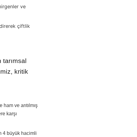
irgenler ve 
rerek çiftlik 
tarımsal 
z, kritik 
 ham ve arıtılmış 
re karşı 
 4 büyük hacimli 