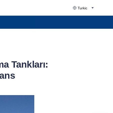
Turkic
a Tankları:
mans