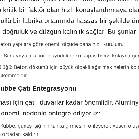
kritik bir faktör olan hızlı konuşlandırmaya olan
ollü bir fabrika ortamında hassas bir şekilde üret
 doğruluk ve düzgün kalınlık sağlar. Bu şunları
Beton yapılara göre önemli ölçüde daha hızlı kurulum.
k: Sürü veya araziniz büyüdükçe su kapasitenizi kolayca gen
üğü: Beton dökümü için büyük ölçekli ağır makinelerin kol
mükemmeldir.
ubbe Çatı Entegrasyonu
ası için çatı, duvarlar kadar önemlidir. Alümin
ç önemli nedenle entegre ediyoruz:
 Kubbe, güneş ışığının tanka girmesini önleyerek yosun olu
ortadan kaldırır.