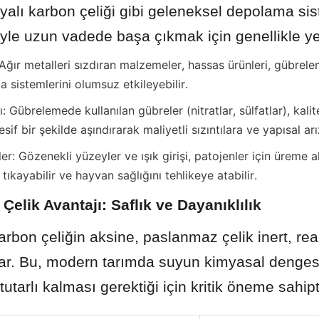
alı karbon çeliği gibi geleneksel depolama sist
riyle uzun vadede başa çıkmak için genellikle ye
: Ağır metalleri sızdıran malzemeler, hassas ürünleri, gübrelem
 sistemlerini olumsuz etkileyebilir.
 Gübrelemede kullanılan gübreler (nitratlar, sülfatlar), kalite
if bir şekilde aşındırarak maliyetli sızıntılara ve yapısal arı
er: Gözenekli yüzeyler ve ışık girişi, patojenler için üreme al
tıkayabilir ve hayvan sağlığını tehlikeye atabilir.
Çelik Avantajı: Saflık ve Dayanıklılık
arbon çeliğin aksine, paslanmaz çelik inert, rea
lar. Bu, modern tarımda suyun kimyasal dengesi
utarlı kalması gerektiği için kritik öneme sahipti