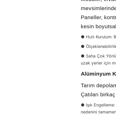
mevsimlerinde 
Paneller, kontr
kesin boyutsal
● Hızlı Kurulum: 
● Ölçeklenebilirli
● Saha Çok Yönlül
uzak yerler için 
Alüminyum K
Tarım depolam
Çatıları birka
● Işık Engelleme:
nedenini tamamen 