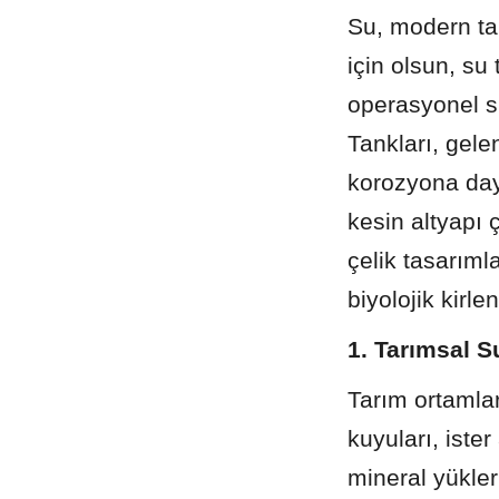
Su, modern ta
için olsun, su 
operasyonel sü
Tankları, gele
korozyona daya
kesin altyapı 
çelik tasarıml
biyolojik kirl
1. Tarımsal S
Tarım ortamlar
kuyuları, iste
mineral yükleri