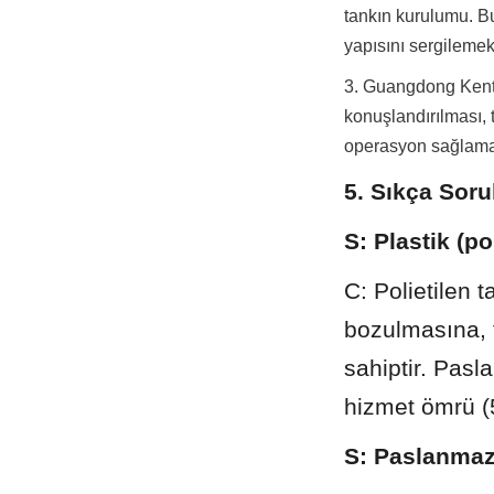
tankın kurulumu. Bu
yapısını sergilemek
3. Guangdong Kentse
konuşlandırılması, t
operasyon sağlama 
5. Sıkça Soru
S: Plastik (p
C: Polietilen 
bozulmasına, f
sahiptir. Pas
hizmet ömrü (5
S: Paslanmaz 