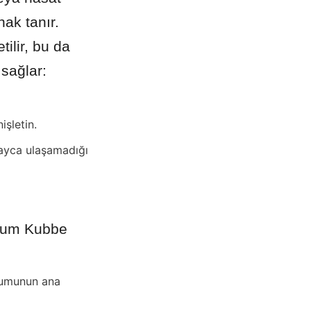
ak tanır. 
ilir, bu da 
 sağlar:
işletin.
ayca ulaşamadığı 
yum Kubbe 
şumunun ana 