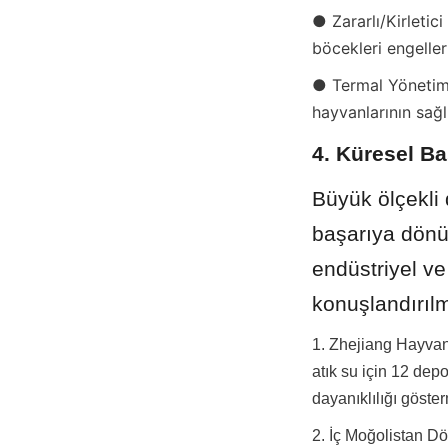
● Zararlı/Kirletic
böcekleri engelle
● Termal Yönetim: 
hayvanlarının sağlı
4. Küresel B
Büyük ölçekli
başarıya dönüş
endüstriyel ve
konuşlandırılm
1. Zhejiang Hayvanc
atık su için 12 depo
dayanıklılığı göster
2. İç Moğolistan D