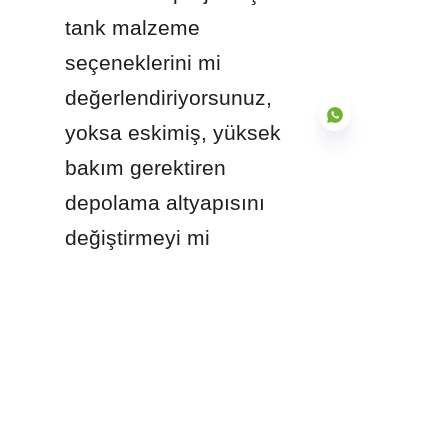
tank malzeme 
seçeneklerini mi 
değerlendiriyorsunuz, 
yoksa eskimiş, yüksek 
bakım gerektiren 
depolama altyapısını 
TR
değiştirmeyi mi 
düşünüyorsunuz?
Ürünler
Çelik Tanklara Füzyonla Birleştirilmiş Cam