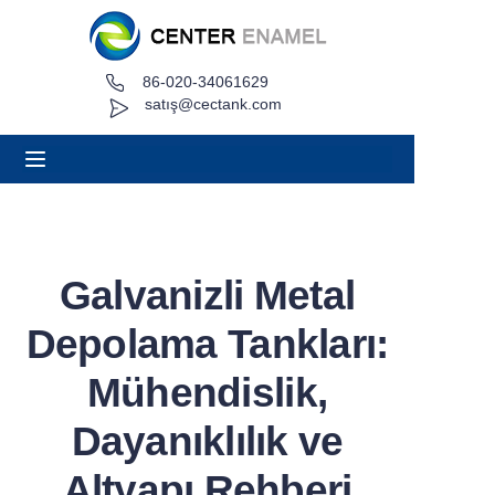
86-020-34061629
Ev
satış@cectank.com
Hakkında
Ürünler
Uygulamalar
Galvanizli Metal
Proje Örneği
Depolama Tankları:
Teklif İsteyin
Mühendislik,
Dayanıklılık ve
Haberler
Altyapı Rehberi
Temas etmek