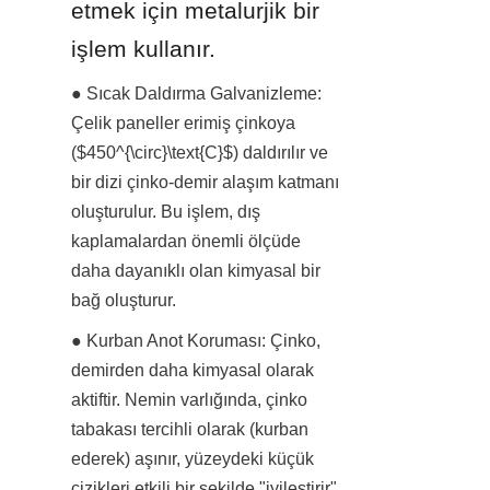
etmek için metalurjik bir 
işlem kullanır.
● Sıcak Daldırma Galvanizleme: 
Çelik paneller erimiş çinkoya 
($450^{\circ}\text{C}$) daldırılır ve 
bir dizi çinko-demir alaşım katmanı 
oluşturulur. Bu işlem, dış 
kaplamalardan önemli ölçüde 
daha dayanıklı olan kimyasal bir 
bağ oluşturur.
● Kurban Anot Koruması: Çinko, 
demirden daha kimyasal olarak 
aktiftir. Nemin varlığında, çinko 
tabakası tercihli olarak (kurban 
ederek) aşınır, yüzeydeki küçük 
çizikleri etkili bir şekilde "iyileştirir" 