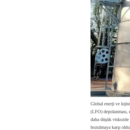
Global enerji ve lojis
(LFO) depolanması, en 
daha düşük viskozite 
bozulmaya karşı oldukç