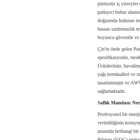
pürüzsüz iç yüzeyler 
patlayıcı buhar alanı
doğasında bulunan üst
hassas sızdırmazlık te
boyunca güvenilir ve 
Çin'in önde gelen Pa
spesifikasyonlu, mod
Ürünlerimiz, havaliman
yağı terminalleri ve st
tasarlanmıştır ve AW
sağlamaktadır.
Saflık Mandası: Ned
Profesyonel bir enerj
verimliliğinin koruyu
arasında herhangi bir
Bileşen (VOC) emisyon