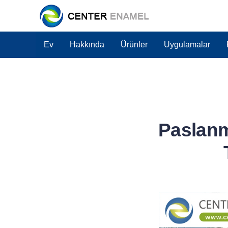
Ev
Hakkında
Ürünler
Uygulamalar
Paslanm