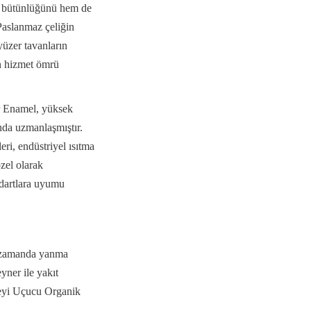
vı bütünlüğünü hem de 
aslanmaz çeliğin 
üzer tavanların 
en hizmet ömrü 
r Enamel, yüksek 
a uzmanlaşmıştır. 
ri, endüstriyel ısıtma 
zel olarak 
dartlara uyumu 
ı zamanda yanma 
ner ile yakıt 
reyi Uçucu Organik 