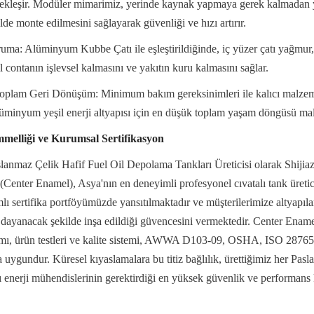
rçekleşir. Modüler mimarimiz, yerinde kaynak yapmaya gerek kalmadan y
kilde monte edilmesini sağlayarak güvenliği ve hızı artırır.
a: Alüminyum Kubbe Çatı ile eşleştirildiğinde, iç yüzer çatı yağmur, 
l contanın işlevsel kalmasını ve yakıtın kuru kalmasını sağlar.
 Toplam Geri Dönüşüm: Minimum bakım gereksinimleri ile kalıcı malzeme
üminyum yeşil enerji altyapısı için en düşük toplam yaşam döngüsü mali
elliği ve Kurumsal Sertifikasyon
slanmaz Çelik Hafif Fuel Oil Depolama Tankları Üreticisi olarak Shiji
Center Enamel), Asya'nın en deneyimli profesyonel cıvatalı tank üretic
 sertifika portföyümüzde yansıtılmaktadır ve müşterilerimize altyapılar
 dayanacak şekilde inşa edildiği güvencesini vermektedir. Center Enamel 
ımı, ürün testleri ve kalite sistemi, AWWA D103-09, OSHA, ISO 28765 v
ya uygundur. Küresel kıyaslamalara bu titiz bağlılık, ürettiğimiz her Pas
ı enerji mühendislerinin gerektirdiği en yüksek güvenlik ve performans kr