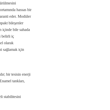
ürülmesini 
ortamında hassas bir 
garanti eder. Modüler 
pakt bileşenler 
n içinde bile sahada 
elirli iç 
el olarak 
i sağlamak için 
 bir tesisin enerji 
Enamel tankları, 
stabilitesini 