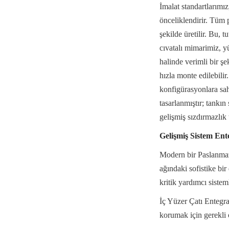
İmalat standartlarımız
önceliklendirir. Tüm p
şekilde üretilir. Bu, 
cıvatalı mimarimiz, yü
halinde verimli bir şe
hızla monte edilebilir.
konfigürasyonlara sahi
tasarlanmıştır; tankı
gelişmiş sızdırmazlık 
Gelişmiş Sistem E
Modern bir Paslanmaz 
ağındaki sofistike bir
kritik yardımcı sistem
İç Yüzer Çatı Entegras
korumak için gerekli 