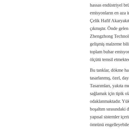
hassas endüstriyel brü
emisyonların en aza i
Çelik Hafif Akaryakıt
çıkmıştır. Önde gelen
Zhengzhong Technology
gelişmiş malzeme bili
toplam buhar emisyon y
ölçütü temsil etmekted
Bu tanklar, dökme haf
tasarlanmış, özel, day
Tasarımları, yakıta me
sağlamak için tipik o
odaklanmaktadır. Yük
boşaltım sırasındaki 
yapısal sistemler içer
ömrünü engelleyebilen