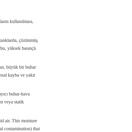
rın kullanılması, 
tanklarda, çözünmüş 
 bu, yüksek basınçlı 
n, büyük bir buhar 
nsal kayba ve yakıt 
ayıcı buhar-hava 
m veya statik 
 air. This moisture 
l contamination) that 