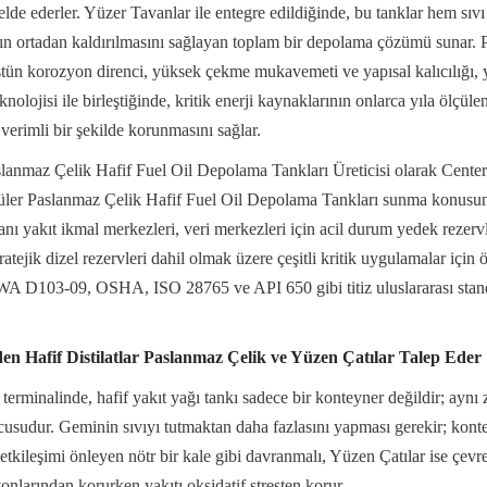
elde ederler. Yüzer Tavanlar ile entegre edildiğinde, bu tanklar hem sı
nın ortadan kaldırılmasını sağlayan toplam bir depolama çözümü sunar. P
ün korozyon direnci, yüksek çekme mukavemeti ve yapısal kalıcılığı, y
knolojisi ile birleştiğinde, kritik enerji kaynaklarının onlarca yıla ölçül
verimli bir şekilde korunmasını sağlar.
slanmaz Çelik Hafif Fuel Oil Depolama Tankları Üreticisi olarak Cente
üler Paslanmaz Çelik Hafif Fuel Oil Depolama Tankları sunma konusund
ı yakıt ikmal merkezleri, veri merkezleri için acil durum yedek rezervle
ratejik dizel rezervleri dahil olmak üzere çeşitli kritik uygulamalar için ö
WA D103-09, OSHA, ISO 28765 ve API 650 gibi titiz uluslararası stan
en Hafif Distilatlar Paslanmaz Çelik ve Yüzen Çatılar Talep Eder
i terminalinde, hafif yakıt yağı tankı sadece bir konteyner değildir; ayn
cusudur. Geminin sıvıyı tutmaktan daha fazlasını yapması gerekir; kontey
 etkileşimi önleyen nötr bir kale gibi davranmalı, Yüzen Çatılar ise çev
larından korurken yakıtı oksidatif stresten korur.