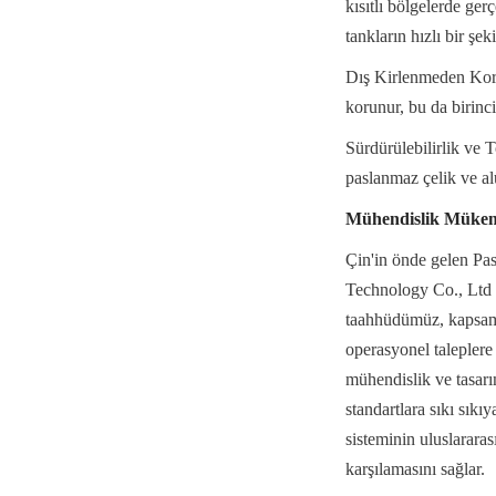
kısıtlı bölgelerde ge
tankların hızlı bir şe
Dış Kirlenmeden Korum
korunur, bu da birinci
Sürdürülebilirlik ve
paslanmaz çelik ve al
Mühendislik Mükemm
Çin'in önde gelen Pa
Technology Co., Ltd (
taahhüdümüz, kapsamlı
operasyonel taleplere
mühendislik ve tasar
standartlara sıkı sıkı
sisteminin uluslararas
karşılamasını sağlar.