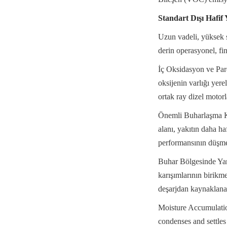
Standart Dışı Hafif Y
Uzun vadeli, yüksek s
derin operasyonel, fin
İç Oksidasyon ve Par
oksijenin varlığı yere
ortak ray dizel motorl
Önemli Buharlaşma Ka
alanı, yakıtın daha ha
performansının düşme
Buhar Bölgesinde Yangı
karışımlarının birikme
deşarjdan kaynaklanan
Moisture Accumulation
condenses and settles