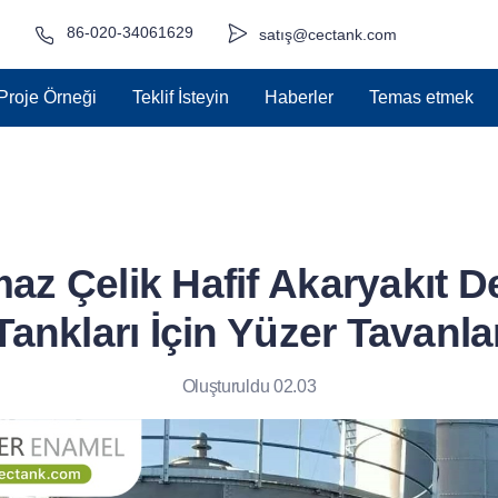
86-020-34061629
satış@cectank.com
Proje Örneği
Teklif İsteyin
Haberler
Temas etmek
az Çelik Hafif Akaryakıt 
Tankları İçin Yüzer Tavanla
Oluşturuldu 02.03