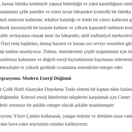
, hassas fabrika üretimiyle yapısal bütünlüğü ve yakıt kararlılığının sürd
aslanmaz çelik paneller ve yüzer tavan bileşenleri kontrollü bir fabrika 
tutarlı malzeme kalitesini, tekdüze kalınlığı ve üstün bir yüzey kalitesini 
ksek hassasiyetli bir tasarım kullanır ve yüksek kapasiteli tankların kom
kilde sevkiyatına olanak tanır; bu bileşenler, aktif endüstriyel merkezleri
 Özel emiş başlıkları, drenaj haznesi ve hassas sıvı seviye sensörleri gibi b
p tanklar tasarlıyoruz. Dahası, sistemlerimiz çeşitli uygulamalar için öz
n sızdırmaz kalmasını ve değerli enerji kaynaklarının kaçmasını önlemesin
teknolojisi ve yüksek gerilimli cıvatalama sistemlerini entegre eder.
ntegrasyonu: Modern Enerji Düğümü
Çelik Hafif Akaryakıt Depolama Tankı sistemi bir kaptan daha fazlasıdır;
 düğümdür. Küresel enerji liderlerinin taleplerini karşılamak için Center 
lerle sorunsuz bir şekilde entegre olacak şekilde tasarlanmıştır:
yonu: Yüzer Çatıları kullanarak, yangın önleme ve distilatın uzun vadeli 
olan hava-yakıt arayüzünü ortadan kaldırıyoruz.