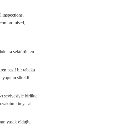
 inspections, 
s compromised, 
uklara sektörün en 
en pasif bir tabaka 
 yapının sürekli 
seviyesiyle birlikte 
 yakıtın kimyasal 
"nın yasak olduğu 