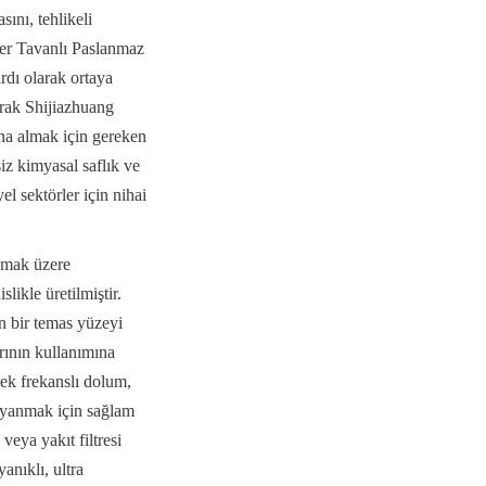
ını, tehlikeli 
er Tavanlı Paslanmaz 
dı olarak ortaya 
rak Shijiazhuang 
na almak için gereken 
z kimyasal saflık ve 
 sektörler için nihai 
amak üzere 
ikle üretilmiştir. 
n bir temas yüzeyi 
ının kullanımına 
k frekanslı dolum, 
ayanmak için sağlam 
eya yakıt filtresi 
nıklı, ultra 