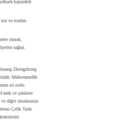
üksek kapasiteli 
kar ve tozdan 
ler olarak, 
yetini sağlar.
azhuang Zhengzhong 
isidir. Mükemmellik 
ının en zorlu 
tank ve çatıların 
e diğer uluslararası 
lanmaz Çelik Tank 
iterlerini 