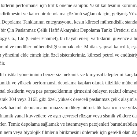
lörlerin performansı için kritik öneme sahiptir. Yakıt kalitesinin korunmas
ndirilmesini ve kalıcı bir depolama çözümü sağlamak için, gelişmiş Yüz
 Depolama Tanklarının entegrasyonu, kesin küresel mühendislik standar
 bir Çin Paslanmaz Çelik Hafif Akaryakıt Depolama Tankı Üreticisi ola
 Co., Ltd (Center Enamel), bu hayati enerji varlıklarını güvence altı
mini ve modüler mühendisliği sunmaktadır. Mutlak yapısal kalıcılık, eşsi
önetimi elde etmek için özel sistemlerimiz, küresel petrol ve endüstriyel
ir.
if distilat yönetiminin benzersiz mekanik ve kimyasal taleplerini karşıl
anıklı ve yüksek performanslı depolama kapları olarak titizlikle mühendisl
tal oksitlerin veya pas parçacıklarının girmesini önleyen reaktif olmaya
larak 304 veya 316L gibi özel, yüksek dereceli paslanmaz çelik alaşımlar
sek hacimli depolamanın muazzam dikey hidrostatik basıncına ve yükse
dinamik yanal kuvvetlere ve aşırı çevresel rüzgar veya sismik yüklere d
irler. Temiz depolama sağlamak ve istenmeyen patojenleri barındırabilen v
 nem veya biyolojik filmlerin birikmesini önlemek için gerekli olan daya