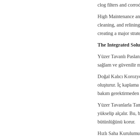
clog filters and corro
High Maintenance and S
cleaning, and relining
creating a major strat
The Integrated Solu
Yüzer Tavanlı Paslan
sağlam ve güvenilir 
Doğal Kalıcı Korozyon 
oluşturur. İç kaplama
bakım gerektirmeden 
Yüzer Tavanlarla Tam 
yükselip alçalır. Bu,
bütünlüğünü korur.
Hızlı Saha Kurulumu İ