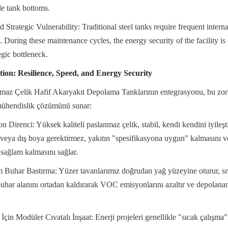
de tank bottoms.
trategic Vulnerability: Traditional steel tanks require frequent internal
. During these maintenance cycles, the energy security of the facility i
egic bottleneck.
tion: Resilience, Speed, and Energy Security
maz Çelik Hafif Akaryakıt Depolama Tanklarının entegrasyonu, bu zorl
mühendislik çözümünü sunar:
Direnci: Yüksek kaliteli paslanmaz çelik, stabil, kendi kendini iyileştir
 veya dış boya gerektirmez, yakıtın "spesifikasyona uygun" kalmasını ve
sağlam kalmasını sağlar.
Buhar Bastırma: Yüzer tavanlarımız doğrudan yağ yüzeyine oturur, sıvı 
 buhar alanını ortadan kaldırarak VOC emisyonlarını azaltır ve depolanan
çin Modüler Cıvatalı İnşaat: Enerji projeleri genellikle "sıcak çalışma