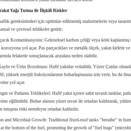
akıt Yağı Tutma ile İlişkili Riskler
aflık gereksinimleri için optimize edilmemiş malzemelerin veya tasarımla
ansal ve çevresel tehlikeler getirir:
çacık Kontaminasyonu: Geleneksel karbon çeliği veya kötü kaplanmış 
l korozyona yol açar. Pas parçacıkları ve metalik ölçek, yakıtı kirletir ve
arında felaketle sonuçlanacak arızalara neden olabilir.
ybı ve Ürün Bozulması: Hafif yakıtlar volatildir. Yüzer Çatılar olmada
fif, yüksek enerjili fraksiyonlarının buharlaşmasına izin verir, bu da fina
sine yol açar.
n ve Patlama Tehlikeleri: Hafif yakıt içeren sabit tavanlı tanklar, patl
sine eğilimlidir. Buhar alanını yüzer tavan ile ortadan kaldırarak, yıldırı
 tutuşma riski neredeyse ortadan kaldırılır.
 and Microbial Growth: Traditional fixed-roof tanks "breathe" in humid
 at the bottom of the fuel, promoting the growth of "fuel bugs" (microbia