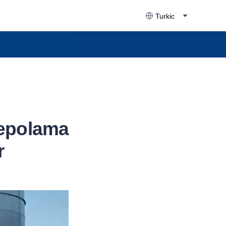
Turkic
Depolama
r