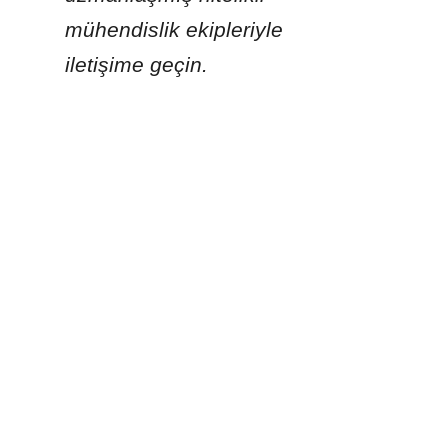
mühendislik ekipleriyle 
TR
iletişime geçin.
Ürünler
Çelik Tanklara Füzyonla Birleştirilmiş Cam
Füzyon Bonded Epoksi Tanklar
Paslanmaz Çelik Tanklar
Galvanizli Çelik Tanklar
Alüminyum Kubbe Çatılar
Depolama Tankları Çatılar