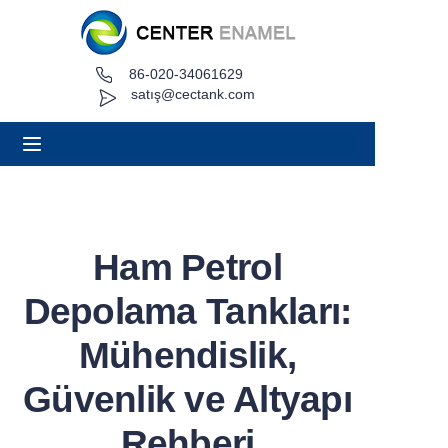
86-020-34061629
Ev
satış@cectank.com
Hakkında
Ürünler
Uygulamalar
Ham Petrol
Proje Örneği
Depolama Tankları:
Teklif İsteyin
Mühendislik,
Güvenlik ve Altyapı
Haberler
Rehberi
Temas etmek