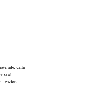
teriale, dalla 
rbatoi 
nutenzione, 