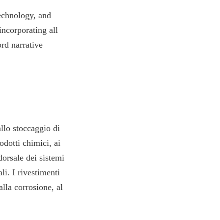
echnology, and 
ncorporating all 
rd narrative 
llo stoccaggio di 
odotti chimici, ai 
dorsale dei sistemi 
i. I rivestimenti 
lla corrosione, al 