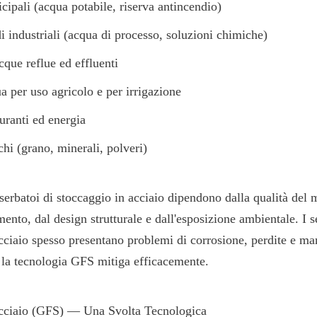
cipali (acqua potabile, riserva antincendio)
i industriali (acqua di processo, soluzioni chimiche)
que reflue ed effluenti
a per uso agricolo e per irrigazione
uranti ed energia
chi (grano, minerali, polveri)
serbatoi di stoccaggio in acciaio dipendono dalla qualità del ma
imento, dal design strutturale e dall'esposizione ambientale. I se
cciaio spesso presentano problemi di corrosione, perdite e ma
 la tecnologia GFS mitiga efficacemente.
 Acciaio (GFS) — Una Svolta Tecnologica