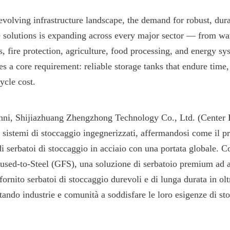
evolving infrastructure landscape, the demand for robust, dura
e solutions is expanding across every major sector — from wa
ds, fire protection, agriculture, food processing, and energy sys
es a core requirement: reliable storage tanks that endure time, 
ycle cost.
nni, Shijiazhuang Zhengzhong Technology Co., Ltd. (Center 
 sistemi di stoccaggio ingegnerizzati, affermandosi come il pr
i serbatoi di stoccaggio in acciaio con una portata globale. Co
used-to-Steel (GFS), una soluzione di serbatoio premium ad alt
rnito serbatoi di stoccaggio durevoli e di lunga durata in oltr
tando industrie e comunità a soddisfare le loro esigenze di sto