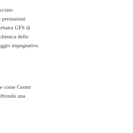
ciaio 
 prestazioni 
erbatoi GFS di 
chimica dello 
aggio impegnative.
e come Center 
ffrendo una 