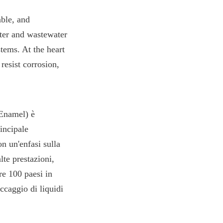
ble, and 
ter and wastewater 
tems. At the heart 
resist corrosion, 
Enamel) è 
incipale 
n un'enfasi sulla 
e prestazioni, 
e 100 paesi in 
ccaggio di liquidi 