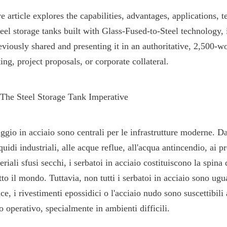
 article explores the capabilities, advantages, applications, t
eel storage tanks built with Glass-Fused-to-Steel technology, i
viously shared and presenting it in an authoritative, 2,500-wo
ing, project proposals, or corporate collateral.
 The Steel Storage Tank Imperative
aggio in acciaio sono centrali per le infrastrutture moderne. Da
uidi industriali, alle acque reflue, all'acqua antincendio, ai pr
eriali sfusi secchi, i serbatoi in acciaio costituiscono la spina 
tto il mondo. Tuttavia, non tutti i serbatoi in acciaio sono ugual
ce, i rivestimenti epossidici o l'acciaio nudo sono suscettibili a
o operativo, specialmente in ambienti difficili.