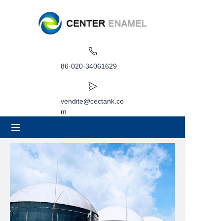
Casa
Di
86-020-34061629
Prodotti
vendite@cectank.co
m
Applicazioni
Caso di progetto
Richiedi preventivo
Notizia
Contatto