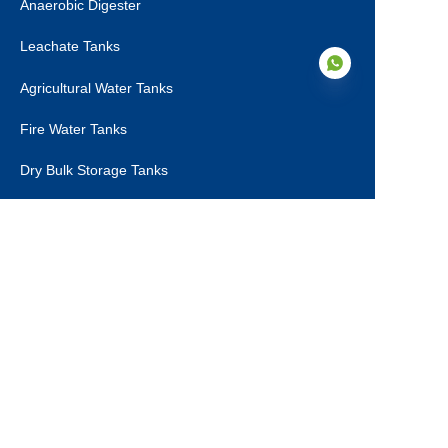
Anaerobic Digester
Leachate Tanks
Agricultural Water Tanks
Fire Water Tanks
IT
Dry Bulk Storage Tanks
Municipal Sewage Tanks
About Us
About Us
Certifications
Our Service
Production Steps