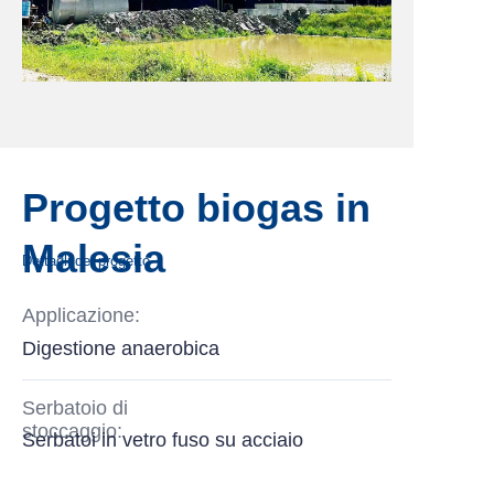
Progetto biogas in
Malesia
Dettagli del progetto
Applicazione:
Digestione anaerobica
Serbatoio di
stoccaggio:
Serbatoi in vetro fuso su acciaio