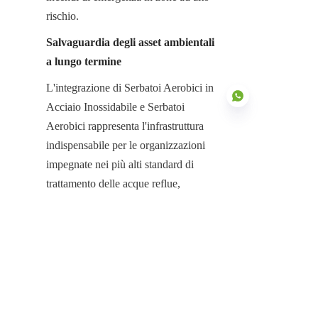
rischio.
Salvaguardia degli asset ambientali 
a lungo termine
L'integrazione di Serbatoi Aerobici in 
Acciaio Inossidabile e Serbatoi 
Aerobici rappresenta l'infrastruttura 
indispensabile per le organizzazioni 
impegnate nei più alti standard di 
IT
trattamento delle acque reflue, 
efficienza operativa e valore 
patrimoniale a lungo termine. Il loro 
design specifico, focalizzato sulla 
resistenza intrinseca alla corrosione, 
sulla distribuzione modulare e su una 
stabilità biologica impareggiabile, è 
essenziale per neutralizzare gli alti 