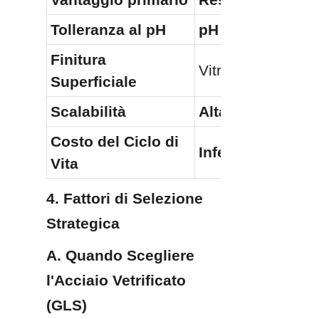
Tolleranza al pH
pH 1–14
Finitura 
Vitreous/Antiader
Superficiale
Scalabilità
Alta (Modulare i
Costo del Ciclo di 
Inferiore (Per gr
Vita
4. Fattori di Selezione 
Strategica
A. Quando Scegliere 
l'Acciaio Vetrificato 
(GLS)