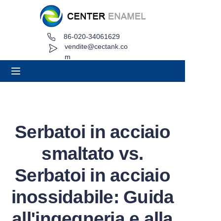
86-020-34061629
Casa
vendite@cectank.co
m
Di
Prodotti
Applicazioni
Serbatoi in acciaio
Caso di progetto
smaltato vs.
Richiedi preventivo
Serbatoi in acciaio
inossidabile: Guida
Notizia
all'ingegneria e alla
Contatto