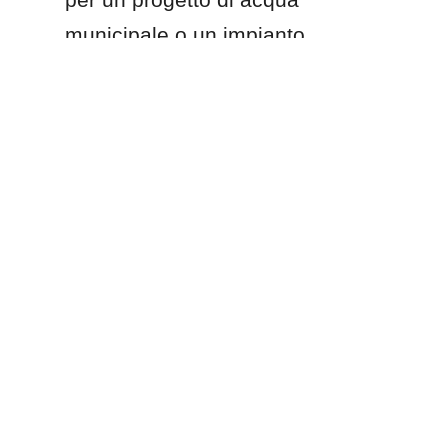
IT
municipale o un impianto 
di trattamento delle 
acque reflue industriali?
Prodotti
Serbatoi in vetro fuso con acciaio
Serbatoi epossidici a fusione
Serbatoi in acciaio inossidabile
Serbatoi in acciaio zincato
Tetti a cupola in alluminio