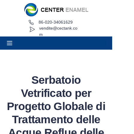
86-020-34061629
Casa
vendite@cectank.co
m
Di
Prodotti
Applicazioni
Serbatoio
Caso di progetto
Vetrificato per
Richiedi preventivo
Progetto Globale di
Trattamento delle
Notizia
Acque Reflue delle
Contatto