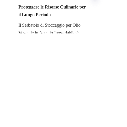
Proteggere le Risorse Culinarie per 
il Lungo Periodo
IT
Il Serbatoio di Stoccaggio per Olio 
Vegetale in Acciaio Inossidabile è 
l'infrastruttura indispensabile per le 
organizzazioni impegnate nei più alti 
standard di sicurezza alimentare, 
efficienza operativa e valore 
patrimoniale a lungo termine. Il loro 
design appositamente studiato, 
focalizzato sulla resistenza intrinseca 
alla corrosione, sulla distribuzione 
modulare e su una protezione 
ossidativa impareggiabile, è essenziale 
per neutralizzare gli elevati rischi 
associati alla gestione dell'olio vegetale 