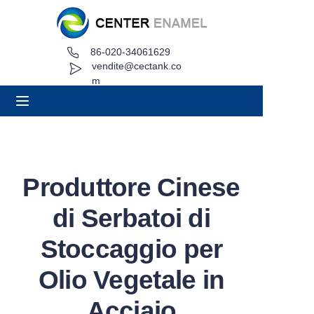
86-020-34061629
Casa
vendite@cectank.co
m
Di
Prodotti
Applicazioni
Produttore Cinese
Caso di progetto
di Serbatoi di
Richiedi preventivo
Stoccaggio per
Olio Vegetale in
Notizia
Acciaio
Contatto