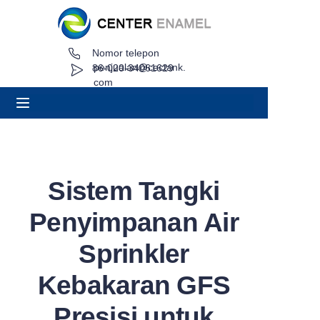
Nomor telepon
Rumah
penjualan@cectank.
86-020-34061629
com
Tentang
Produk
Aplikasi
Sistem Tangki
Kasus Proyek
Penyimpanan Air
Minta Penawaran
Sprinkler
Kebakaran GFS
Berita
Presisi untuk
Kontak