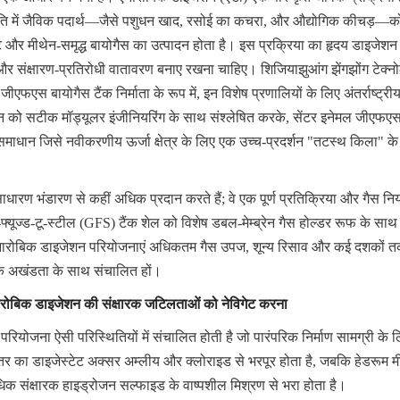
 में जैविक पदार्थ—जैसे पशुधन खाद, रसोई का कचरा, और औद्योगिक कीचड़—को तो
टेट और मीथेन-समृद्ध बायोगैस का उत्पादन होता है। इस प्रक्रिया का हृदय डाइजेशन 
र संक्षारण-प्रतिरोधी वातावरण बनाए रखना चाहिए। शिजियाझुआंग झेंगझोंग टेक्नोल
एफएस बायोगैस टैंक निर्माता के रूप में, इन विशेष प्रणालियों के लिए अंतर्राष्ट्रीय
ञान को सटीक मॉड्यूलर इंजीनियरिंग के साथ संश्लेषित करके, सेंटर इनेमल जीएफएस 
ान जिसे नवीकरणीय ऊर्जा क्षेत्र के लिए एक उच्च-प्रदर्शन "तटस्थ किला" के रूप 
धारण भंडारण से कहीं अधिक प्रदान करते हैं; वे एक पूर्ण प्रतिक्रिया और गैस निय
फ्यूज्ड-टू-स्टील (GFS) टैंक शेल को विशेष डबल-मेम्ब्रेन गैस होल्डर रूफ के सा
 एनारोबिक डाइजेशन परियोजनाएं अधिकतम गैस उपज, शून्य रिसाव और कई दशकों तक 
मक अखंडता के साथ संचालित हों।
नारोबिक डाइजेशन की संक्षारक जटिलताओं को नेविगेट करना
योजना ऐसी परिस्थितियों में संचालित होती है जो पारंपरिक निर्माण सामग्री के लि
ीतर का डाइजेस्टेट अक्सर अम्लीय और क्लोराइड से भरपूर होता है, जबकि हेडरूम मीथ
 संक्षारक हाइड्रोजन सल्फाइड के वाष्पशील मिश्रण से भरा होता है।