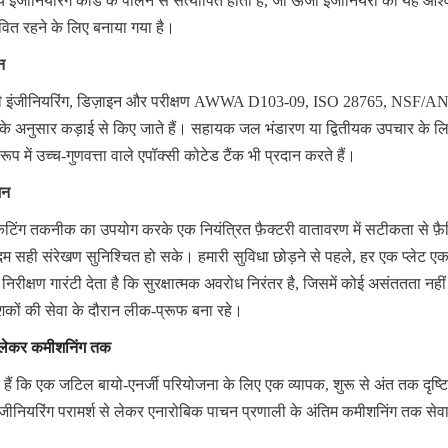
य इंजीनियरिंग कोड के पालन से सत्यापित होती है, जो ऊर्जा इंजीनियरों को यह आश्
वित रहने के लिए बनाया गया है।
न
स की इंजीनियरिंग, डिज़ाइन और परीक्षण AWWA D103-09, ISO 28765, NSF/
नकों के अनुसार कड़ाई से किए जाते हैं। सहायक जल भंडारण या द्वितीयक उपचार के ल
 रूप में उच्च-गुणवत्ता वाले एपॉक्सी कोटेड टैंक भी प्रदान करते हैं।
शन
िंग तकनीक का उपयोग करके एक नियंत्रित फ़ैक्टरी वातावरण में सटीकता से फ़ैब्
सही संरेखण सुनिश्चित हो सके। हमारी सुविधा छोड़ने से पहले, हर एक प्लेट एक हाई
िरीक्षण गारंटी देता है कि सुरक्षात्मक अवरोध निरंतर है, जिसमें कोई असंततता नहीं 
शकों की सेवा के दौरान लीक-प्रूफ बना रहे।
 से लेकर कमीशनिंग तक
नते हैं कि एक जटिल बायो-एनर्जी परियोजना के लिए एक व्यापक, शुरू से अंत तक दृष
इंजीनियरिंग परामर्श से लेकर एनारोबिक पाचन प्रणाली के अंतिम कमीशनिंग तक सेवाओ