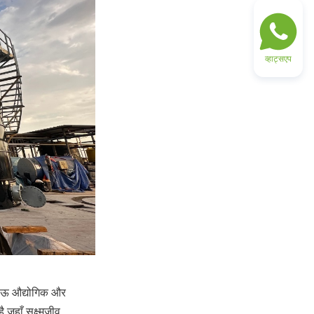
व्हाट्सएप
काऊ औद्योगिक और 
ाँ सूक्ष्मजीव 