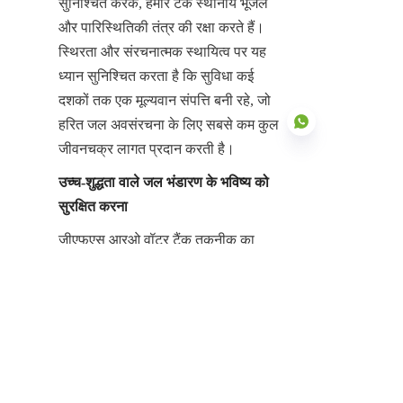
सुनिश्चित करके, हमारे टैंक स्थानीय भूजल 
और पारिस्थितिकी तंत्र की रक्षा करते हैं। 
स्थिरता और संरचनात्मक स्थायित्व पर यह 
ध्यान सुनिश्चित करता है कि सुविधा कई 
दशकों तक एक मूल्यवान संपत्ति बनी रहे, जो 
हरित जल अवसंरचना के लिए सबसे कम कुल 
जीवनचक्र लागत प्रदान करती है।
उच्च-शुद्धता वाले जल भंडारण के भविष्य को 
सुरक्षित करना
HIN
जीएफएस आरओ वॉटर टैंक तकनीक का 
उन्नत कवरिंग सिस्टम के साथ एकीकरण 
आधुनिक जल शोधन सुरक्षा के लिए अपरिहार्य 
बुनियादी ढांचा प्रस्तुत करता है। 
शिजियाझुआंग झेंगझोंग टेक्नोलॉजी कं, 
लिमिटेड, चीन का अग्रणी आरओ वॉटर टैंक 
निर्माता, उस महत्वपूर्ण बुनियादी ढांचे को 