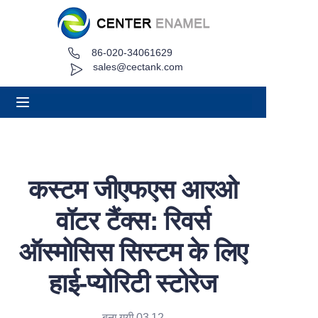
86-020-34061629
घर
sales@cectank.com
के बारे में
उत्पादों
अनुप्रयोग
कस्टम जीएफएस आरओ
परियोजना मामला
वॉटर टैंक्स: रिवर्स
कोट अनुरोध करें
ऑस्मोसिस सिस्टम के लिए
हाई-प्योरिटी स्टोरेज
समाचार
संपर्क
बना गयी 03.12