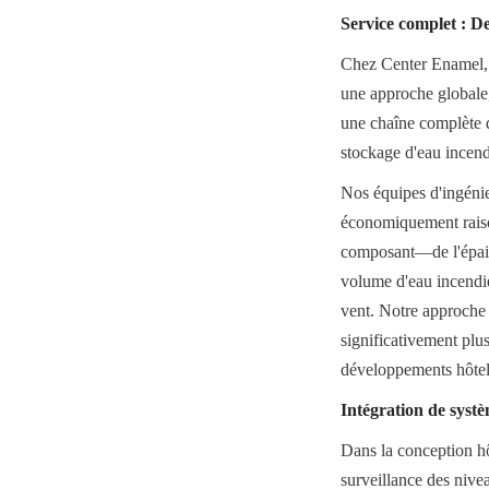
Service complet : De
Chez Center Enamel, n
une approche globale, 
une chaîne complète de
stockage d'eau incend
Nos équipes d'ingénie
économiquement raison
composant—de l'épaiss
volume d'eau incendie
vent. Notre approche m
significativement plus
développements hôteli
Intégration de systè
Dans la conception hôt
surveillance des nivea