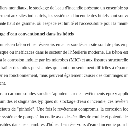
liers mondiaux, le stockage de l'eau d'incendie présente un ensemble spé
ement aux sites industriels, les systèmes d'incendie des hôtels sont souv
le haut de gamme, où l'espace est limité et l'accessibilité pour la maint
age d'eau conventionnel dans les hôtels
onnels en béton et les réservoirs en acier soudés sur site sont de plus e
isque ou inefficaces dans le secteur de l'hôtellerie moderne. Le béton es
à la corrosion induite par les microbes (MIC) et aux fissures structurelle
aîner des fuites persistantes qui sont non seulement difficiles à réparer
er en fonctionnement, mais peuvent également causer des dommages impo
ent.
r au carbone soudés sur site s'appuient sur des revêtements époxy appliqu
umides et stagnantes typiques du stockage d'eau d'incendie, ces revêtemen
éfauts de "pinhole". Une fois le revêtement compromis, la corrosion lo
 système de pompe à incendie avec des écailles de rouille et potentielle
ensibles dans les chambres d'hôtes. Les réservoirs d'eau d'incendie pour 