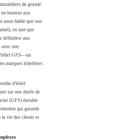
immobiliers de grande 
 en hauteur aux 
t aussi fiable que son 
el), en tant que 
 définitive aux 
 avec une 
 d'hôtel GFS—un 
s marques hôtelières 
endie d'hôtel 
eure sur une durée de 
acier (GFS) durable 
tretien qui garantit 
la vie des clients et 
omplexes