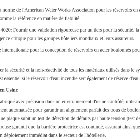
rme de l'American Water Works Association pour les réservoirs en a
mme la référence en matière de fiabilité.
20: Fournir une validation rigoureuse par un tiers pour la sécurité, la qua
ence critique pour les groupes hôteliers mondiaux et leurs assureurs.
nternationale pour la conception de réservoirs en acier boulonnés pour 
a sécurité et la non-réactivité de tous les matériaux utilisés dans le sy
t essentiel si le réservoir d'eau incendie sert également de réserve d'ea
 en Usine
briqué avec précision dans un environnement d'usine contrôlé, utilisan
ent automatisée pour garantir un alignement parfait des trous de boulons
que plaque subit un test de détection de défauts par haute tension (test 
euse garantit que la barrière protectrice est continue, assurant ainsi que 
n déploiement immédiat dans le secteur de l'hôtellerie.