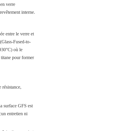
en verre 
-revêtement interne.
e entre le verre et 
S (Glass-Fused-to-
930°C) où le 
 titane pour former 
résistance, 
a surface GFS est 
un entretien ni 