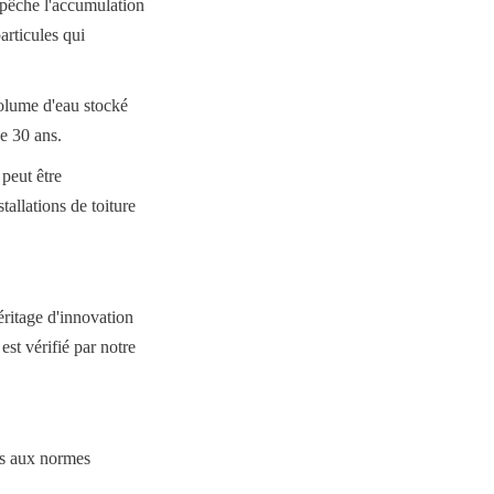
mpêche l'accumulation 
rticules qui 
olume d'eau stocké 
de 30 ans.
peut être 
allations de toiture 
ritage d'innovation 
st vérifié par notre 
es aux normes 