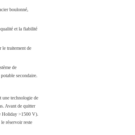
cier boulonné, 
lité et la fiabilité 
le traitement de 
stème de 
u potable secondaire.
t une technologie de 
. Avant de quitter 
de Holiday >1500 V). 
le réservoir reste 