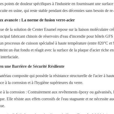
 points de douleur spécifiques à l'industrie en fournissant une surface 
cuite en usine, qui reste stable pendant des décennies sans besoin de re
ux avancée : La norme de fusion verre-acier
ue de la solution de Center Enamel repose sur la liaison moléculaire créé
rincipal fabricant chinois de réservoirs d'eau d'incendie pour hôtels GF
 un processus de cuisson spécialisé à haute température (entre 820°C et 
teint un état fondu et réagit avec la surface de la plaque d'acier riche en
interfaciale.
n une Barrière de Sécurité Résiliente
ériau composite qui possède la résistance structurelle de l'acier à haute 
ce à la corrosion et à l'hygiène supérieures du verre.
 à la corrosion : Contrairement aux revêtements époxy ou galvanisés, l
ue. Elle résiste aux effets corrosifs de l'eau stagnante et ne nécessite auc
que.