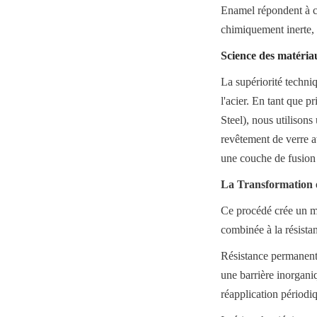
Enamel répondent à ces
chimiquement inerte, 
Science des matéria
La supériorité techniq
l'acier. En tant que p
Steel), nous utilisons
revêtement de verre at
une couche de fusion 
La Transformation e
Ce procédé crée un mat
combinée à la résistan
Résistance permanente
une barrière inorganiq
réapplication périodi