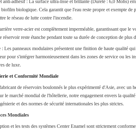
t anti-adhésif : La surface ultra-lisse et brillante (Dureté : 6,0 Mohs) e
e biofilm biologique. Cela garantit que l'eau reste propre et exempte de pa
e le réseau de lutte contre l'incendie.
arrière verre-acier est complètement imperméable, garantissant que le v
le réservoir reste étanche pendant toute sa durée de conception de plus 
 : Les panneaux modulaires présentent une finition de haute qualité qui 
ur pour s'intégrer harmonieusement dans les zones de service ou les inst
res de luxe.
ierie et Conformité Mondiale
fabricant de réservoirs boulonnés le plus expérimenté d'Asie, avec un hé
 le marché mondial de l'hôtellerie, notre engagement envers la qualité e
génierie et des normes de sécurité internationales les plus strictes.
nces Mondiales
eption et les tests des systèmes Center Enamel sont strictement conform