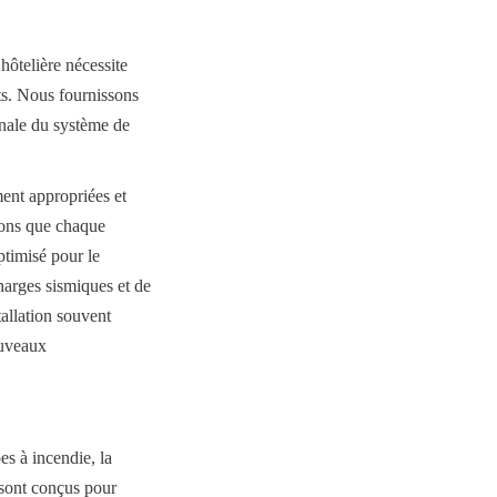
ôtelière nécessite 
ts. Nous fournissons 
inale du système de 
ent appropriées et 
rons que chaque 
timisé pour le 
arges sismiques et de 
allation souvent 
uveaux 
s à incendie, la 
 sont conçus pour 