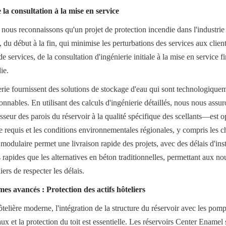
 la consultation à la mise en service
ous reconnaissons qu'un projet de protection incendie dans l'industrie h
du début à la fin, qui minimise les perturbations des services aux clien
 services, de la consultation d'ingénierie initiale à la mise en service f
ie.
rie fournissent des solutions de stockage d'eau qui sont technologiquem
nables. En utilisant des calculs d'ingénierie détaillés, nous nous assu
eur des parois du réservoir à la qualité spécifique des scellants—est op
 requis et les conditions environnementales régionales, y compris les ch
odulaire permet une livraison rapide des projets, avec des délais d'inst
 rapides que les alternatives en béton traditionnelles, permettant aux no
ers de respecter les délais.
mes avancés : Protection des actifs hôteliers
elière moderne, l'intégration de la structure du réservoir avec les pompe
ux et la protection du toit est essentielle. Les réservoirs Center Enamel