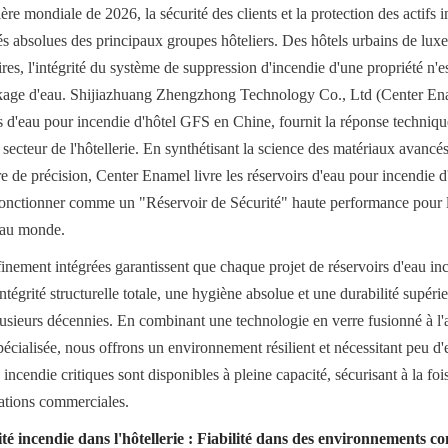
ière mondiale de 2026, la sécurité des clients et la protection des actifs 
tés absolues des principaux groupes hôteliers. Des hôtels urbains de luxe
ires, l'intégrité du système de suppression d'incendie d'une propriété n'es
ockage d'eau. Shijiazhuang Zhengzhong Technology Co., Ltd (Center Enam
s d'eau pour incendie d'hôtel GFS en Chine, fournit la réponse technique
secteur de l'hôtellerie. En synthétisant la science des matériaux avancés
e de précision, Center Enamel livre les réservoirs d'eau pour incendie
onctionner comme un "Réservoir de Sécurité" haute performance pour le
s au monde.
inement intégrées garantissent que chaque projet de réservoirs d'eau inc
tégrité structurelle totale, une hygiène absolue et une durabilité supéri
usieurs décennies. En combinant une technologie en verre fusionné à l'
écialisée, nous offrons un environnement résilient et nécessitant peu d'en
incendie critiques sont disponibles à pleine capacité, sécurisant à la fois 
rations commerciales.
é incendie dans l'hôtellerie : Fiabilité dans des environnements c