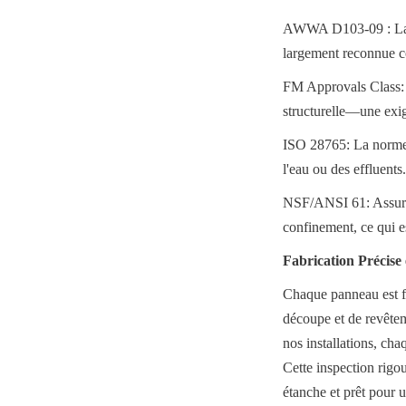
AWWA D103-09 : La no
largement reconnue co
FM Approvals Class: 40
structurelle—une exig
ISO 28765: La norme i
l'eau ou des effluents.
NSF/ANSI 61: Assurer l
confinement, ce qui es
Fabrication Précise
Chaque panneau est fa
découpe et de revêtem
nos installations, cha
Cette inspection rigour
étanche et prêt pour u