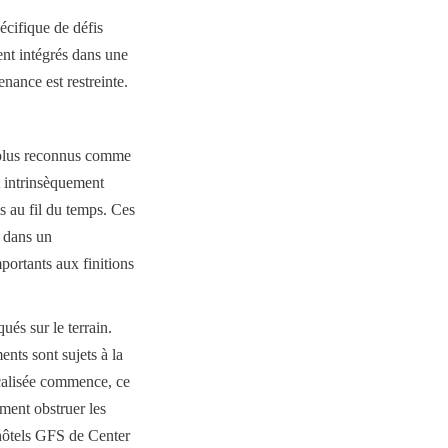
cifique de défis 
ent intégrés dans une 
enance est restreinte.
n plus reconnus comme 
t intrinsèquement 
s au fil du temps. Ces 
 dans un 
rtants aux finitions 
és sur le terrain. 
ts sont sujets à la 
calisée commence, ce 
ment obstruer les 
hôtels GFS de Center 